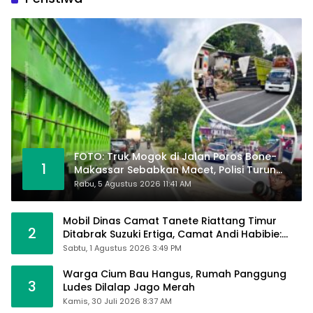
FOTO: Truk Mogok di Jalan Poros Bone-
1
Makassar Sebabkan Macet, Polisi Turun
Tangan
Rabu, 5 Agustus 2026 11:41 AM
Mobil Dinas Camat Tanete Riattang Timur
2
Ditabrak Suzuki Ertiga, Camat Andi Habibie:
Alhamdulillah Saya Baik-Baik Saja
Sabtu, 1 Agustus 2026 3:49 PM
Warga Cium Bau Hangus, Rumah Panggung
3
Ludes Dilalap Jago Merah
Kamis, 30 Juli 2026 8:37 AM