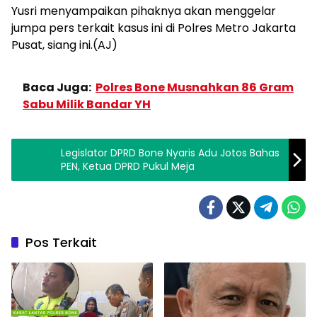
Yusri menyampaikan pihaknya akan menggelar
jumpa pers terkait kasus ini di Polres Metro Jakarta
Pusat, siang ini.(AJ)
Baca Juga:
Polres Bone Musnahkan 86 Gram
Sabu Milik Bandar YH
Legislator DPRD Bone Nyaris Adu Jotos Bahas
PEN, Ketua DPRD Pukul Meja
Pos Terkait