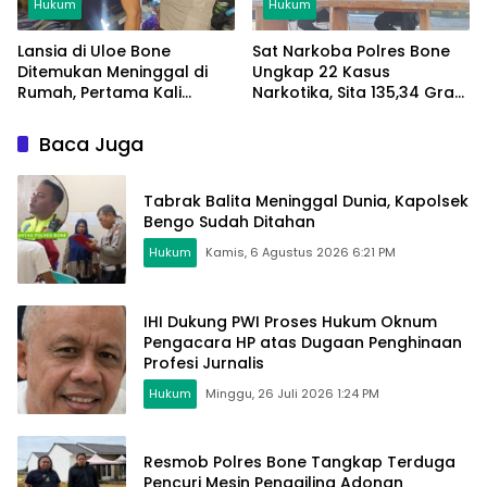
Hukum
Hukum
Lansia di Uloe Bone
Sat Narkoba Polres Bone
Ditemukan Meninggal di
Ungkap 22 Kasus
Rumah, Pertama Kali
Narkotika, Sita 135,34 Gram
Ditemukan Tetangga Saat
Sabu
Antar Makanan
Baca Juga
Tabrak Balita Meninggal Dunia, Kapolsek
Bengo Sudah Ditahan
Hukum
Kamis, 6 Agustus 2026 6:21 PM
IHI Dukung PWI Proses Hukum Oknum
Pengacara HP atas Dugaan Penghinaan
Profesi Jurnalis
Hukum
Minggu, 26 Juli 2026 1:24 PM
Resmob Polres Bone Tangkap Terduga
Pencuri Mesin Penggiling Adonan