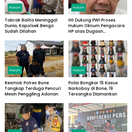
Hukum
Hukum
Tabrak Balita Meninggal
IHI Dukung PWI Proses
Dunia, Kapolsek Bengo
Hukum Oknum Pengacara
Sudah Ditahan
HP atas Dugaan
Penghinaan Profesi
Jurnalis
Hukum
Hukum
Resmob Polres Bone
Polisi Bongkar 15 Kasus
Tangkap Terduga Pencuri
Narkoboy di Bone, 19
Mesin Penggiling Adonan
Tersangka Diamankan