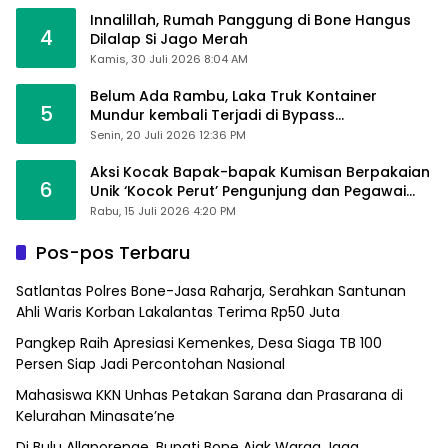
Innalillah, Rumah Panggung di Bone Hangus
4
Dilalap Si Jago Merah
Kamis, 30 Juli 2026 8:04 AM
Belum Ada Rambu, Laka Truk Kontainer
5
Mundur kembali Terjadi di Bypass
Sumpallabbu
Senin, 20 Juli 2026 12:36 PM
Aksi Kocak Bapak-bapak Kumisan Berpakaian
6
Unik ‘Kocok Perut’ Pengunjung dan Pegawai
Alfamart, Ngaku Aktifkan Layar Sentuh Atm
Rabu, 15 Juli 2026 4:20 PM
Pos-pos Terbaru
Satlantas Polres Bone-Jasa Raharja, Serahkan Santunan
Ahli Waris Korban Lakalantas Terima Rp50 Juta
Pangkep Raih Apresiasi Kemenkes, Desa Siaga TB 100
Persen Siap Jadi Percontohan Nasional
Mahasiswa KKN Unhas Petakan Sarana dan Prasarana di
Kelurahan Minasate’ne
Di Bulu Allaporenge, Bupati Bone Ajak Warga Jaga