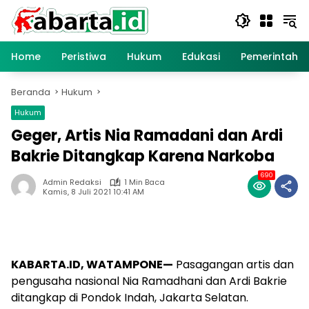
Langsung
ke
konten
Home
Peristiwa
Hukum
Edukasi
Pemerintaha
Beranda
Hukum
Hukum
Geger, Artis Nia Ramadani dan Ardi
Bakrie Ditangkap Karena Narkoba
690
Admin Redaksi
1 Min Baca
Kamis, 8 Juli 2021 10:41 AM
KABARTA.ID, WATAMPONE—
Pasagangan artis dan
pengusaha nasional Nia Ramadhani dan Ardi Bakrie
ditangkap di Pondok Indah, Jakarta Selatan.