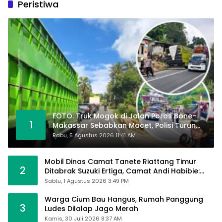
Peristiwa
FOTO: Truk Mogok di Jalan Poros Bone-
1
Makassar Sebabkan Macet, Polisi Turun
Tangan
Rabu, 5 Agustus 2026 11:41 AM
Mobil Dinas Camat Tanete Riattang Timur
2
Ditabrak Suzuki Ertiga, Camat Andi Habibie:
Alhamdulillah Saya Baik-Baik Saja
Sabtu, 1 Agustus 2026 3:49 PM
Warga Cium Bau Hangus, Rumah Panggung
3
Ludes Dilalap Jago Merah
Kamis, 30 Juli 2026 8:37 AM