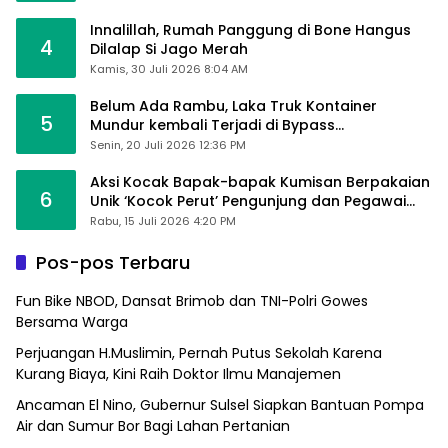
Innalillah, Rumah Panggung di Bone Hangus
4
Dilalap Si Jago Merah
Kamis, 30 Juli 2026 8:04 AM
Belum Ada Rambu, Laka Truk Kontainer
5
Mundur kembali Terjadi di Bypass
Sumpallabbu
Senin, 20 Juli 2026 12:36 PM
Aksi Kocak Bapak-bapak Kumisan Berpakaian
6
Unik ‘Kocok Perut’ Pengunjung dan Pegawai
Alfamart, Ngaku Aktifkan Layar Sentuh Atm
Rabu, 15 Juli 2026 4:20 PM
Pos-pos Terbaru
Fun Bike NBOD, Dansat Brimob dan TNI-Polri Gowes
Bersama Warga
Perjuangan H.Muslimin, Pernah Putus Sekolah Karena
Kurang Biaya, Kini Raih Doktor Ilmu Manajemen
Ancaman El Nino, Gubernur Sulsel Siapkan Bantuan Pompa
Air dan Sumur Bor Bagi Lahan Pertanian