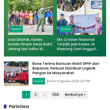
Daerah
Daerah
Usai Dilantik, Kades
Eks Crosser Nasional
Sundin Pimpin Kerja Bakti
Terpilih jadi Kades Lili
Jelang Idul Adha di
Riawang Usai Ungguli
Sumpallabbu
Rider Trail Adventure di
Pilkades PAW
Bone Terima Bantuan Mobil SPHP dari
Bapanas, Perkuat Distribusi Logistik
Pangan ke Masyarakat
Daerah
Kamis, 6 Agustus 2026 2:37 PM
Paginasi
1
2
…
658
Berikutnya »
pos
Peristiwa