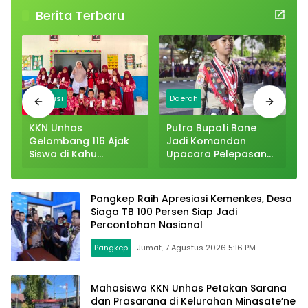
Berita Terbaru
Edukasi
Daerah
KKN Unhas
Putra Bupati Bone
Gelombang 116 Ajak
Jadi Komandan
Siswa di Kahu
Upacara Pelepasan
Biasakan Menabung
Kontingen Jambore
Rp1.000 Sehari
Nasional XII 2026
Pangkep Raih Apresiasi Kemenkes, Desa
Siaga TB 100 Persen Siap Jadi
Percontohan Nasional
Pangkep
Jumat, 7 Agustus 2026 5:16 PM
Mahasiswa KKN Unhas Petakan Sarana
dan Prasarana di Kelurahan Minasate’ne