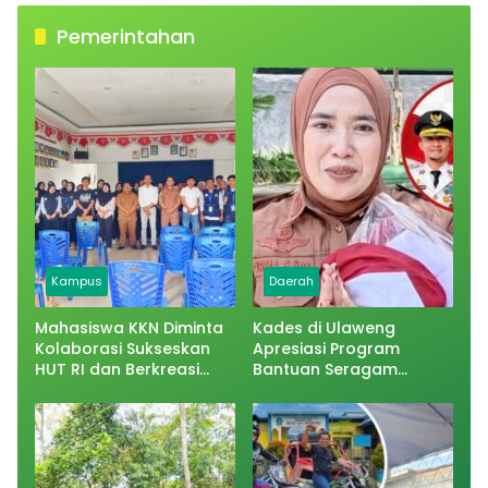
Pemerintahan
Kampus
Daerah
Mahasiswa KKN Diminta
Kades di Ulaweng
Kolaborasi Sukseskan
Apresiasi Program
HUT RI dan Berkreasi
Bantuan Seragam
Bantu Desa
Sekolah Gratis: Luar
Biasa, Sehat Selalu Petta
Bupati Ku