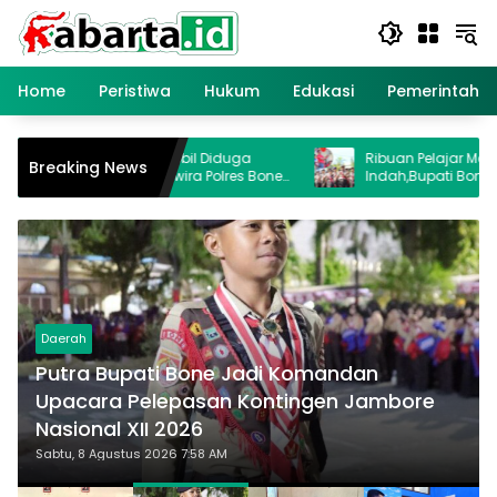
Langsung
ke
konten
Home
Peristiwa
Hukum
Edukasi
Pemerintaha
bil Diduga
Ribuan Pelajar Meriahkan Gerak Jalan
Breaking News
ra Polres Bone
Indah,Bupati Bone : Tanamkan Disiplin
Sejak Dini
Daerah
Putra Bupati Bone Jadi Komandan
Upacara Pelepasan Kontingen Jambore
Nasional XII 2026
Sabtu, 8 Agustus 2026 7:58 AM