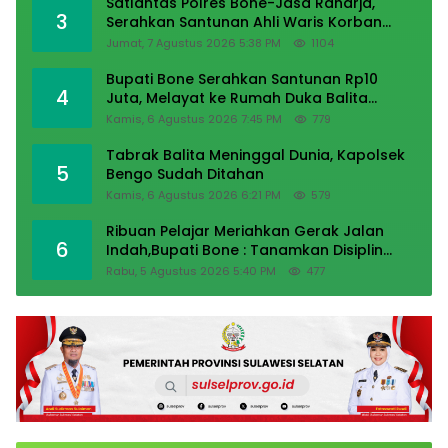
Satlantas Polres Bone-Jasa Raharja,
3
Serahkan Santunan Ahli Waris Korban
Lakalantas Terima Rp50 Juta
Jumat, 7 Agustus 2026 5:38 PM
1104
Bupati Bone Serahkan Santunan Rp10
4
Juta, Melayat ke Rumah Duka Balita
Korban Tabrak Oknum Polisi
Kamis, 6 Agustus 2026 7:45 PM
779
Tabrak Balita Meninggal Dunia, Kapolsek
5
Bengo Sudah Ditahan
Kamis, 6 Agustus 2026 6:21 PM
579
Ribuan Pelajar Meriahkan Gerak Jalan
6
Indah,Bupati Bone : Tanamkan Disiplin
Sejak Dini
Rabu, 5 Agustus 2026 5:40 PM
477