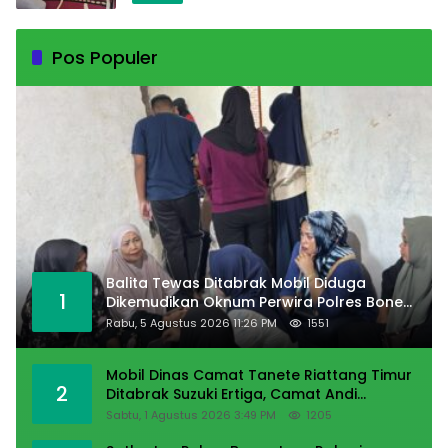
Kabarta
Pos Populer
Balita Tewas Ditabrak Mobil Diduga
1
Dikemudikan Oknum Perwira Polres Bone
di Lokasi Gerak Jalan
Rabu, 5 Agustus 2026 11:26 PM
1551
Mobil Dinas Camat Tanete Riattang Timur
2
Ditabrak Suzuki Ertiga, Camat Andi
Habibie: Alhamdulillah Saya Baik-Baik Saja
Sabtu, 1 Agustus 2026 3:49 PM
1205