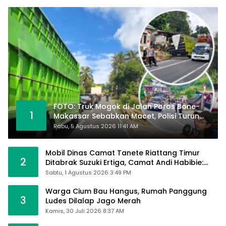
FOTO: Truk Mogok di Jalan Poros Bone-
1
Makassar Sebabkan Macet, Polisi Turun
Tangan
Rabu, 5 Agustus 2026 11:41 AM
Mobil Dinas Camat Tanete Riattang Timur
2
Ditabrak Suzuki Ertiga, Camat Andi Habibie:
Alhamdulillah Saya Baik-Baik Saja
Sabtu, 1 Agustus 2026 3:49 PM
Warga Cium Bau Hangus, Rumah Panggung
3
Ludes Dilalap Jago Merah
Kamis, 30 Juli 2026 8:37 AM