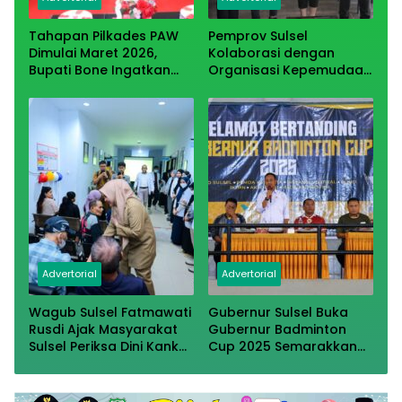
Tahapan Pilkades PAW
Pemprov Sulsel
Dimulai Maret 2026,
Kolaborasi dengan
Bupati Bone Ingatkan
Organisasi Kepemudaan
Netralitas dan
Gaungkan Semangat
Kepatuhan Regulasi
Moderasi
Advertorial
Advertorial
Wagub Sulsel Fatmawati
Gubernur Sulsel Buka
Rusdi Ajak Masyarakat
Gubernur Badminton
Sulsel Periksa Dini Kanker
Cup 2025 Semarakkan
Kulit
Hari Jadi Sulsel ke-356