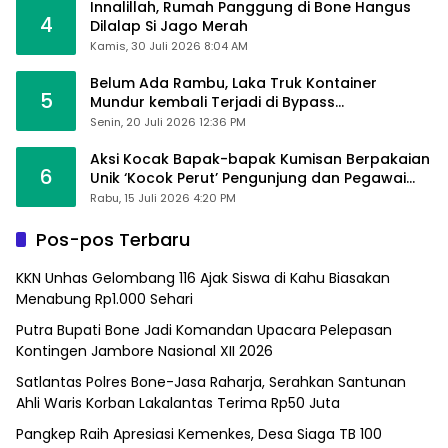
Innalillah, Rumah Panggung di Bone Hangus
4
Dilalap Si Jago Merah
Kamis, 30 Juli 2026 8:04 AM
Belum Ada Rambu, Laka Truk Kontainer
5
Mundur kembali Terjadi di Bypass
Sumpallabbu
Senin, 20 Juli 2026 12:36 PM
Aksi Kocak Bapak-bapak Kumisan Berpakaian
6
Unik ‘Kocok Perut’ Pengunjung dan Pegawai
Alfamart, Ngaku Aktifkan Layar Sentuh Atm
Rabu, 15 Juli 2026 4:20 PM
Pos-pos Terbaru
KKN Unhas Gelombang 116 Ajak Siswa di Kahu Biasakan
Menabung Rp1.000 Sehari
Putra Bupati Bone Jadi Komandan Upacara Pelepasan
Kontingen Jambore Nasional XII 2026
Satlantas Polres Bone-Jasa Raharja, Serahkan Santunan
Ahli Waris Korban Lakalantas Terima Rp50 Juta
Pangkep Raih Apresiasi Kemenkes, Desa Siaga TB 100