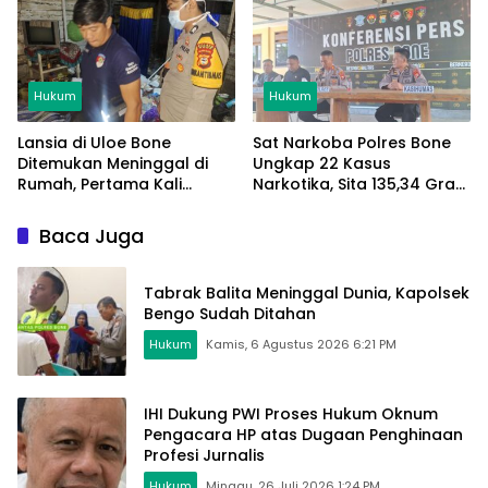
Hukum
Hukum
Lansia di Uloe Bone
Sat Narkoba Polres Bone
Ditemukan Meninggal di
Ungkap 22 Kasus
Rumah, Pertama Kali
Narkotika, Sita 135,34 Gram
Ditemukan Tetangga Saat
Sabu
Antar Makanan
Baca Juga
Tabrak Balita Meninggal Dunia, Kapolsek
Bengo Sudah Ditahan
Hukum
Kamis, 6 Agustus 2026 6:21 PM
IHI Dukung PWI Proses Hukum Oknum
Pengacara HP atas Dugaan Penghinaan
Profesi Jurnalis
Hukum
Minggu, 26 Juli 2026 1:24 PM