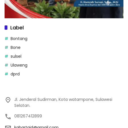
Label
Bontang
Bone
sulsel
Ulaweng
dprd
Jl. Jenderal Sudirman, Kota watampone, Sulawesi
Selatan.
081267412899
kabartaid@gmail.com