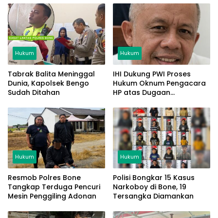
Hukum
Hukum
Tabrak Balita Meninggal
IHI Dukung PWI Proses
Dunia, Kapolsek Bengo
Hukum Oknum Pengacara
Sudah Ditahan
HP atas Dugaan
Penghinaan Profesi
Jurnalis
Hukum
Hukum
Resmob Polres Bone
Polisi Bongkar 15 Kasus
Tangkap Terduga Pencuri
Narkoboy di Bone, 19
Mesin Penggiling Adonan
Tersangka Diamankan