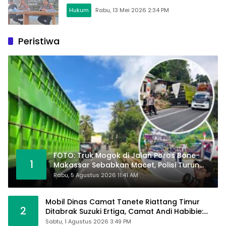
Hukum
Rabu, 13 Mei 2026 2:34 PM
Peristiwa
FOTO: Truk Mogok di Jalan Poros Bone-
1
Makassar Sebabkan Macet, Polisi Turun
Tangan
Rabu, 5 Agustus 2026 11:41 AM
Mobil Dinas Camat Tanete Riattang Timur
2
Ditabrak Suzuki Ertiga, Camat Andi Habibie:
Alhamdulillah Saya Baik-Baik Saja
Sabtu, 1 Agustus 2026 3:49 PM