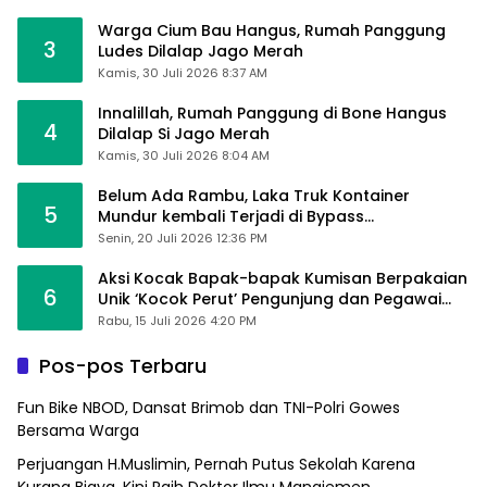
Warga Cium Bau Hangus, Rumah Panggung
3
Ludes Dilalap Jago Merah
Kamis, 30 Juli 2026 8:37 AM
Innalillah, Rumah Panggung di Bone Hangus
4
Dilalap Si Jago Merah
Kamis, 30 Juli 2026 8:04 AM
Belum Ada Rambu, Laka Truk Kontainer
5
Mundur kembali Terjadi di Bypass
Sumpallabbu
Senin, 20 Juli 2026 12:36 PM
Aksi Kocak Bapak-bapak Kumisan Berpakaian
6
Unik ‘Kocok Perut’ Pengunjung dan Pegawai
Alfamart, Ngaku Aktifkan Layar Sentuh Atm
Rabu, 15 Juli 2026 4:20 PM
Pos-pos Terbaru
Fun Bike NBOD, Dansat Brimob dan TNI-Polri Gowes
Bersama Warga
Perjuangan H.Muslimin, Pernah Putus Sekolah Karena
Kurang Biaya, Kini Raih Doktor Ilmu Manajemen