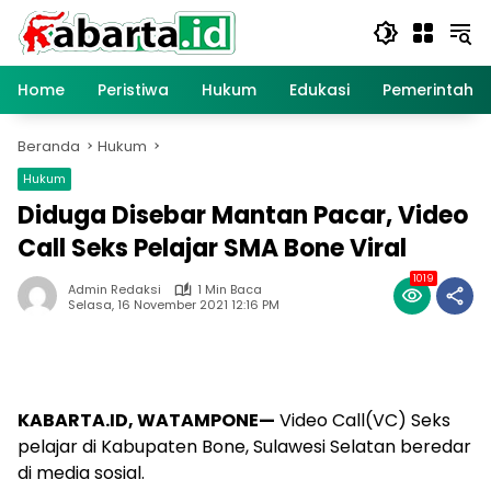
Langsung
ke
konten
Home
Peristiwa
Hukum
Edukasi
Pemerintaha
Beranda
Hukum
Hukum
Diduga Disebar Mantan Pacar, Video
Call Seks Pelajar SMA Bone Viral
1019
Admin Redaksi
1 Min Baca
Selasa, 16 November 2021 12:16 PM
KABARTA.ID, WATAMPONE—
Video Call(VC) Seks
pelajar di Kabupaten Bone, Sulawesi Selatan beredar
di media sosial.