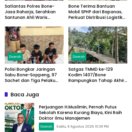
Satlantas Polres Bone-
Bone Terima Bantuan
Jasa Raharja, Serahkan
Mobil SPHP dari Bapanas,
Santunan Ahli Waris
Perkuat Distribusi Logistik
Korban Lakalantas Terima
Pangan ke Masyarakat
Rp50 Juta
Daerah
Daerah
Polisi Bongkar Jaringan
Satgas TMMD ke-129
Sabu Bone-Soppeng, 97
Kodim 1407/Bone
Sachet dan Tiga Pelaku
Rampungkan Tahap Akhir
Diamankan
Jembatan Gantung
Pattuku, Jaring Pengaman
Baca Juga
Mulai Terpasang
Perjuangan H.Muslimin, Pernah Putus
Sekolah Karena Kurang Biaya, Kini Raih
Doktor Ilmu Manajemen
Daerah
Sabtu, 8 Agustus 2026 10:39 PM