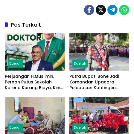
Pos Terkait
Daerah
Daerah
Perjuangan H.Muslimin,
Putra Bupati Bone Jadi
Pernah Putus Sekolah
Komandan Upacara
Karena Kurang Biaya, Kini
Pelepasan Kontingen
Raih Doktor Ilmu
Jambore Nasional XII 2026
Manajemen
Daerah
Daerah