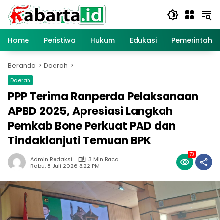
Langsung
ke
konten
Home
Peristiwa
Hukum
Edukasi
Pemerintaha
Beranda
Daerah
Daerah
PPP Terima Ranperda Pelaksanaan
APBD 2025, Apresiasi Langkah
Pemkab Bone Perkuat PAD dan
Tindaklanjuti Temuan BPK
73
Admin Redaksi
3 Min Baca
Rabu, 8 Juli 2026 3:22 PM