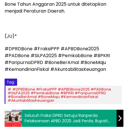
Bone Tahun Anggaran 2025 untuk ditetapkan
menjadi Peraturan Daerah.
(JU)*
#DPRDBone #FraksiPPP #APBDBone2025
#PADBone #SiLPA2025 #PemkabBone #BPKRI
#ParipurnaDPRD #BoneBerAmal #BoneMaju
#KemandirianFiskal #AkuntabilitasKeuangan
Tag:
#DPRDBone #FraksiPPP #APBDBone2025 #PADBone
#SiLPA2025 #PemkabBone #BPKRI #ParipurnaDPRD
#BoneBerAmal #BoneMaju #KemandirianFiskal
#AkuntabilitasKeuangan
Seluruh Fraksi DPRD Setujui Ranperda
Pelaksanaan APBD 2025 Jadi Perda, Bupati
Bone Apresiasi Sinergi DPRD