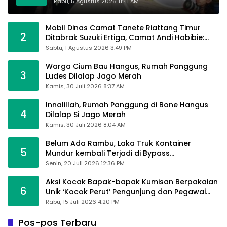
Tangan
Rabu, 5 Agustus 2026 11:41 AM
Mobil Dinas Camat Tanete Riattang Timur
2
Ditabrak Suzuki Ertiga, Camat Andi Habibie:
Alhamdulillah Saya Baik-Baik Saja
Sabtu, 1 Agustus 2026 3:49 PM
Warga Cium Bau Hangus, Rumah Panggung
3
Ludes Dilalap Jago Merah
Kamis, 30 Juli 2026 8:37 AM
Innalillah, Rumah Panggung di Bone Hangus
4
Dilalap Si Jago Merah
Kamis, 30 Juli 2026 8:04 AM
Belum Ada Rambu, Laka Truk Kontainer
5
Mundur kembali Terjadi di Bypass
Sumpallabbu
Senin, 20 Juli 2026 12:36 PM
Aksi Kocak Bapak-bapak Kumisan Berpakaian
6
Unik ‘Kocok Perut’ Pengunjung dan Pegawai
Alfamart, Ngaku Aktifkan Layar Sentuh Atm
Rabu, 15 Juli 2026 4:20 PM
Pos-pos Terbaru