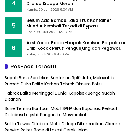
4
Dilalap Si Jago Merah
Kamis, 30 Juli 2026 8:04 AM
Belum Ada Rambu, Laka Truk Kontainer
5
Mundur kembali Terjadi di Bypass
Sumpallabbu
Senin, 20 Juli 2026 12:36 PM
Aksi Kocak Bapak-bapak Kumisan Berpakaian
6
Unik ‘Kocok Perut’ Pengunjung dan Pegawai
Alfamart, Ngaku Aktifkan Layar Sentuh Atm
Rabu, 15 Juli 2026 4:20 PM
Pos-pos Terbaru
Bupati Bone Serahkan Santunan Rp10 Juta, Melayat ke
Rumah Duka Balita Korban Tabrak Oknum Polisi
Tabrak Balita Meninggal Dunia, Kapolsek Bengo Sudah
Ditahan
Bone Terima Bantuan Mobil SPHP dari Bapanas, Perkuat
Distribusi Logistik Pangan ke Masyarakat
Balita Tewas Ditabrak Mobil Diduga Dikemudikan Oknum
Perwira Polres Bone di Lokasi Gerak Jalan