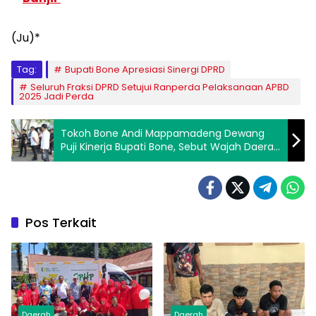
(Ju)*
Tag:
Bupati Bone Apresiasi Sinergi DPRD
Seluruh Fraksi DPRD Setujui Ranperda Pelaksanaan APBD
2025 Jadi Perda
Tokoh Bone Andi Mappamadeng Dewang
Puji Kinerja Bupati Bone, Sebut Wajah Daerah
Kian Maju
Pos Terkait
Daerah
Daerah