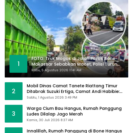
FOTO: Truk Mogok di Jalan Poros Bone-
1
Makassar Sebabkan Macet, Polisi Turun
Tangan
Rabu, 5 Agustus 2026 11:41 AM
Mobil Dinas Camat Tanete Riattang Timur
2
Ditabrak Suzuki Ertiga, Camat Andi Habibie:
Alhamdulillah Saya Baik-Baik Saja
Sabtu, 1 Agustus 2026 3:49 PM
Warga Cium Bau Hangus, Rumah Panggung
3
Ludes Dilalap Jago Merah
Kamis, 30 Juli 2026 8:37 AM
Innalillah, Rumah Panggung di Bone Hangus