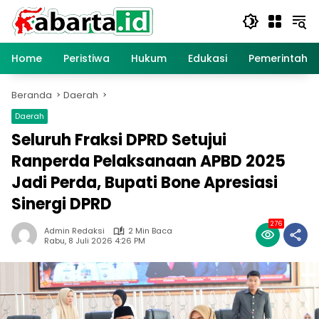
Langsung
ke
konten
Home
Peristiwa
Hukum
Edukasi
Pemerintaha
Beranda
Daerah
Daerah
Seluruh Fraksi DPRD Setujui
Ranperda Pelaksanaan APBD 2025
Jadi Perda, Bupati Bone Apresiasi
Sinergi DPRD
276
Admin Redaksi
2 Min Baca
Rabu, 8 Juli 2026 4:26 PM