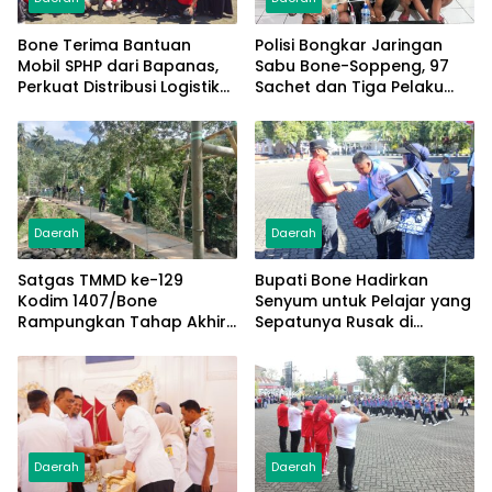
Bone Terima Bantuan
Polisi Bongkar Jaringan
Mobil SPHP dari Bapanas,
Sabu Bone-Soppeng, 97
Perkuat Distribusi Logistik
Sachet dan Tiga Pelaku
Pangan ke Masyarakat
Diamankan
Daerah
Daerah
Satgas TMMD ke-129
Bupati Bone Hadirkan
Kodim 1407/Bone
Senyum untuk Pelajar yang
Rampungkan Tahap Akhir
Sepatunya Rusak di
Jembatan Gantung
Tengah Gerak Jalan
Pattuku, Jaring Pengaman
Kemerdekaan
Mulai Terpasang
Daerah
Daerah