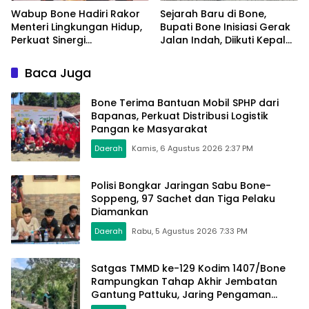
Wabup Bone Hadiri Rakor
Sejarah Baru di Bone,
Menteri Lingkungan Hidup,
Bupati Bone Inisiasi Gerak
Perkuat Sinergi
Jalan Indah, Diikuti Kepala
Pengelolaan Sampah
Dinas Hingga Camat se-
Modern
Kabupaten
Baca Juga
Bone Terima Bantuan Mobil SPHP dari
Bapanas, Perkuat Distribusi Logistik
Pangan ke Masyarakat
Daerah
Kamis, 6 Agustus 2026 2:37 PM
Polisi Bongkar Jaringan Sabu Bone-
Soppeng, 97 Sachet dan Tiga Pelaku
Diamankan
Daerah
Rabu, 5 Agustus 2026 7:33 PM
Satgas TMMD ke-129 Kodim 1407/Bone
Rampungkan Tahap Akhir Jembatan
Gantung Pattuku, Jaring Pengaman
Mulai Terpasang