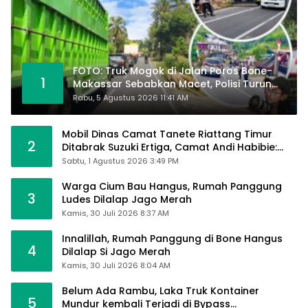
FOTO: Truk Mogok di Jalan Poros Bone-
1
Makassar Sebabkan Macet, Polisi Turun
Tangan
Rabu, 5 Agustus 2026 11:41 AM
Mobil Dinas Camat Tanete Riattang Timur
2
Ditabrak Suzuki Ertiga, Camat Andi Habibie:
Alhamdulillah Saya Baik-Baik Saja
Sabtu, 1 Agustus 2026 3:49 PM
Warga Cium Bau Hangus, Rumah Panggung
3
Ludes Dilalap Jago Merah
Kamis, 30 Juli 2026 8:37 AM
Innalillah, Rumah Panggung di Bone Hangus
4
Dilalap Si Jago Merah
Kamis, 30 Juli 2026 8:04 AM
Belum Ada Rambu, Laka Truk Kontainer
5
Mundur kembali Terjadi di Bypass