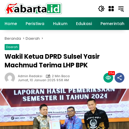
Langsung
ke
konten
Home
Peristiwa
Hukum
Edukasi
Pemerintaha
Beranda
Daerah
Daerah
Wakil Ketua DPRD Sulsel Yasir
Machmud Terima LHP BPK
254
Admin Redaksi
2 Min Baca
Jumat, 10 Januari 2025 9:58 AM