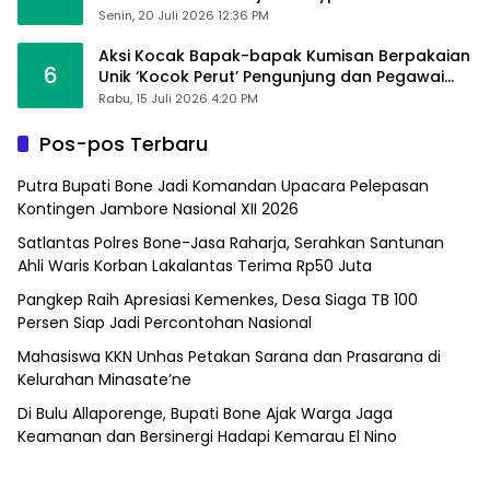
Sumpallabbu
Senin, 20 Juli 2026 12:36 PM
Aksi Kocak Bapak-bapak Kumisan Berpakaian
6
Unik ‘Kocok Perut’ Pengunjung dan Pegawai
Alfamart, Ngaku Aktifkan Layar Sentuh Atm
Rabu, 15 Juli 2026 4:20 PM
Pos-pos Terbaru
Putra Bupati Bone Jadi Komandan Upacara Pelepasan
Kontingen Jambore Nasional XII 2026
Satlantas Polres Bone-Jasa Raharja, Serahkan Santunan
Ahli Waris Korban Lakalantas Terima Rp50 Juta
Pangkep Raih Apresiasi Kemenkes, Desa Siaga TB 100
Persen Siap Jadi Percontohan Nasional
Mahasiswa KKN Unhas Petakan Sarana dan Prasarana di
Kelurahan Minasate’ne
Di Bulu Allaporenge, Bupati Bone Ajak Warga Jaga
Keamanan dan Bersinergi Hadapi Kemarau El Nino