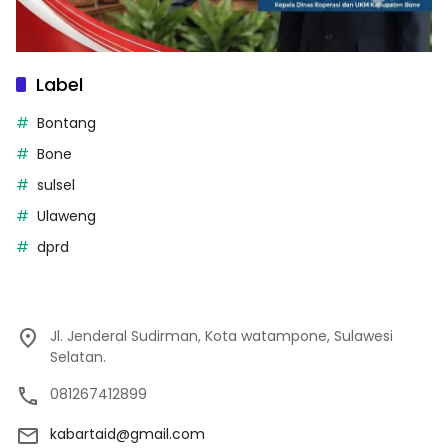
Label
Bontang
Bone
sulsel
Ulaweng
dprd
Jl. Jenderal Sudirman, Kota watampone, Sulawesi
Selatan.
081267412899
kabartaid@gmail.com