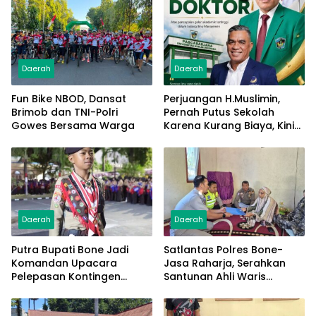
Daerah
Daerah
Fun Bike NBOD, Dansat
Perjuangan H.Muslimin,
Brimob dan TNI-Polri
Pernah Putus Sekolah
Gowes Bersama Warga
Karena Kurang Biaya, Kini
Raih Doktor Ilmu
Manajemen
Daerah
Daerah
Putra Bupati Bone Jadi
Satlantas Polres Bone-
Komandan Upacara
Jasa Raharja, Serahkan
Pelepasan Kontingen
Santunan Ahli Waris
Jambore Nasional XII 2026
Korban Lakalantas Terima
Rp50 Juta