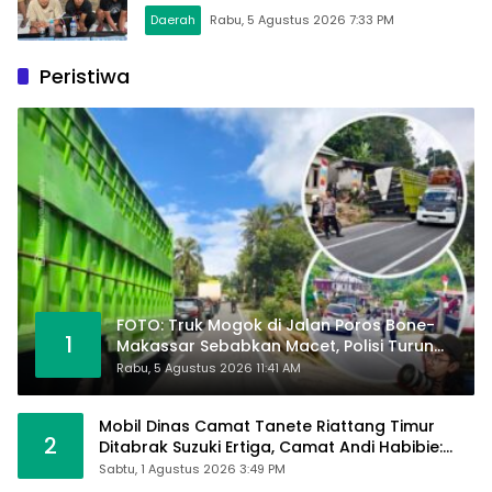
Daerah
Rabu, 5 Agustus 2026 7:33 PM
Peristiwa
FOTO: Truk Mogok di Jalan Poros Bone-
1
Makassar Sebabkan Macet, Polisi Turun
Tangan
Rabu, 5 Agustus 2026 11:41 AM
Mobil Dinas Camat Tanete Riattang Timur
2
Ditabrak Suzuki Ertiga, Camat Andi Habibie:
Alhamdulillah Saya Baik-Baik Saja
Sabtu, 1 Agustus 2026 3:49 PM