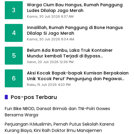
Warga Cium Bau Hangus, Rumah Panggung
3
Ludes Dilalap Jago Merah
Kamis, 30 Juli 2026 8:37 AM
Innalillah, Rumah Panggung di Bone Hangus
4
Dilalap Si Jago Merah
Kamis, 30 Juli 2026 8:04 AM
Belum Ada Rambu, Laka Truk Kontainer
5
Mundur kembali Terjadi di Bypass
Sumpallabbu
Senin, 20 Juli 2026 12:36 PM
Aksi Kocak Bapak-bapak Kumisan Berpakaian
6
Unik ‘Kocok Perut’ Pengunjung dan Pegawai
Alfamart, Ngaku Aktifkan Layar Sentuh Atm
Rabu, 15 Juli 2026 4:20 PM
Pos-pos Terbaru
Fun Bike NBOD, Dansat Brimob dan TNI-Polri Gowes
Bersama Warga
Perjuangan H.Muslimin, Pernah Putus Sekolah Karena
Kurang Biaya, Kini Raih Doktor Ilmu Manajemen