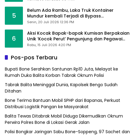
Belum Ada Rambu, Laka Truk Kontainer
5
Mundur kembali Terjadi di Bypass
Sumpallabbu
Senin, 20 Juli 2026 12:36 PM
Aksi Kocak Bapak-bapak Kumisan Berpakaian
6
Unik ‘Kocok Perut’ Pengunjung dan Pegawai
Alfamart, Ngaku Aktifkan Layar Sentuh Atm
Rabu, 15 Juli 2026 4:20 PM
Pos-pos Terbaru
Bupati Bone Serahkan Santunan Rp10 Juta, Melayat ke
Rumah Duka Balita Korban Tabrak Oknum Polisi
Tabrak Balita Meninggal Dunia, Kapolsek Bengo Sudah
Ditahan
Bone Terima Bantuan Mobil SPHP dari Bapanas, Perkuat
Distribusi Logistik Pangan ke Masyarakat
Balita Tewas Ditabrak Mobil Diduga Dikemudikan Oknum
Perwira Polres Bone di Lokasi Gerak Jalan
Polisi Bongkar Jaringan Sabu Bone-Soppeng, 97 Sachet dan