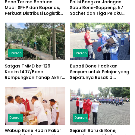
Bone Terima Bantuan
Polisi Bongkar Jaringan
Mobil SPHP dari Bapanas,
Sabu Bone-Soppeng, 97
Perkuat Distribusi Logistik
Sachet dan Tiga Pelaku
Pangan ke Masyarakat
Diamankan
Daerah
Daerah
Satgas TMMD ke-129
Bupati Bone Hadirkan
Kodim 1407/Bone
Senyum untuk Pelajar yang
Rampungkan Tahap Akhir
Sepatunya Rusak di
Jembatan Gantung
Tengah Gerak Jalan
Pattuku, Jaring Pengaman
Kemerdekaan
Mulai Terpasang
Daerah
Daerah
Wabup Bone Hadiri Rakor
Sejarah Baru di Bone,