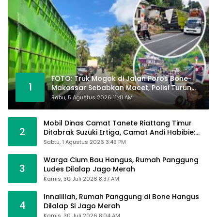
FOTO: Truk Mogok di Jalan Poros Bone-
1
Makassar Sebabkan Macet, Polisi Turun
Tangan
Rabu, 5 Agustus 2026 11:41 AM
Mobil Dinas Camat Tanete Riattang Timur
2
Ditabrak Suzuki Ertiga, Camat Andi Habibie:
Alhamdulillah Saya Baik-Baik Saja
Sabtu, 1 Agustus 2026 3:49 PM
Warga Cium Bau Hangus, Rumah Panggung
3
Ludes Dilalap Jago Merah
Kamis, 30 Juli 2026 8:37 AM
Innalillah, Rumah Panggung di Bone Hangus
4
Dilalap Si Jago Merah
Kamis, 30 Juli 2026 8:04 AM