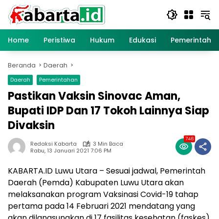
Langsung
ke
konten
Home
Peristiwa
Hukum
Edukasi
Pemerintaha
Beranda
Daerah
Daerah
Pemerintahan
Pastikan Vaksin Sinovac Aman,
Bupati IDP Dan 17 Tokoh Lainnya Siap
Divaksin
746
Redaksi Kabarta
3 Min Baca
Rabu, 13 Januari 2021 7:06 PM
KABARTA.ID Luwu Utara – Sesuai jadwal, Pemerintah
Daerah (Pemda) Kabupaten Luwu Utara akan
melaksanakan program Vaksinasi Covid-19 tahap
pertama pada 14 Februari 2021 mendatang yang
akan dilangsungkan di 17 fasilitas kesehatan (faskes)