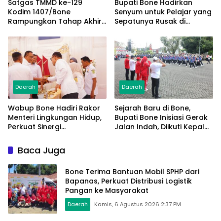
Satgas TMMD ke-129
Bupati Bone Hadirkan
Kodim 1407/Bone
Senyum untuk Pelajar yang
Rampungkan Tahap Akhir
Sepatunya Rusak di
Jembatan Gantung
Tengah Gerak Jalan
Pattuku, Jaring Pengaman
Kemerdekaan
Mulai Terpasang
Daerah
Daerah
Wabup Bone Hadiri Rakor
Sejarah Baru di Bone,
Menteri Lingkungan Hidup,
Bupati Bone Inisiasi Gerak
Perkuat Sinergi
Jalan Indah, Diikuti Kepala
Pengelolaan Sampah
Dinas Hingga Camat se-
Modern
Kabupaten
Baca Juga
Bone Terima Bantuan Mobil SPHP dari
Bapanas, Perkuat Distribusi Logistik
Pangan ke Masyarakat
Daerah
Kamis, 6 Agustus 2026 2:37 PM