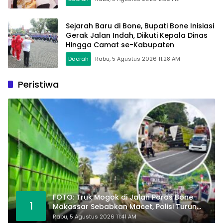
Sejarah Baru di Bone, Bupati Bone Inisiasi
Gerak Jalan Indah, Diikuti Kepala Dinas
Hingga Camat se-Kabupaten
Daerah
Rabu, 5 Agustus 2026 11:28 AM
Peristiwa
FOTO: Truk Mogok di Jalan Poros Bone-
1
Makassar Sebabkan Macet, Polisi Turun
Tangan
Rabu, 5 Agustus 2026 11:41 AM