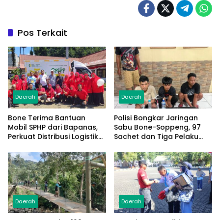
Pos Terkait
Daerah
Daerah
Bone Terima Bantuan
Polisi Bongkar Jaringan
Mobil SPHP dari Bapanas,
Sabu Bone-Soppeng, 97
Perkuat Distribusi Logistik
Sachet dan Tiga Pelaku
Pangan ke Masyarakat
Diamankan
Daerah
Daerah