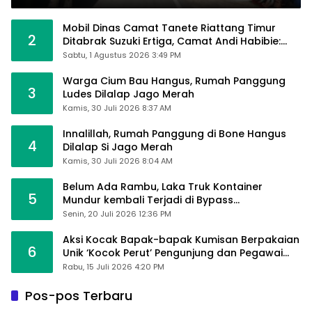
Mobil Dinas Camat Tanete Riattang Timur
2
Ditabrak Suzuki Ertiga, Camat Andi Habibie:
Alhamdulillah Saya Baik-Baik Saja
Sabtu, 1 Agustus 2026 3:49 PM
Warga Cium Bau Hangus, Rumah Panggung
3
Ludes Dilalap Jago Merah
Kamis, 30 Juli 2026 8:37 AM
Innalillah, Rumah Panggung di Bone Hangus
4
Dilalap Si Jago Merah
Kamis, 30 Juli 2026 8:04 AM
Belum Ada Rambu, Laka Truk Kontainer
5
Mundur kembali Terjadi di Bypass
Sumpallabbu
Senin, 20 Juli 2026 12:36 PM
Aksi Kocak Bapak-bapak Kumisan Berpakaian
6
Unik ‘Kocok Perut’ Pengunjung dan Pegawai
Alfamart, Ngaku Aktifkan Layar Sentuh Atm
Rabu, 15 Juli 2026 4:20 PM
Pos-pos Terbaru