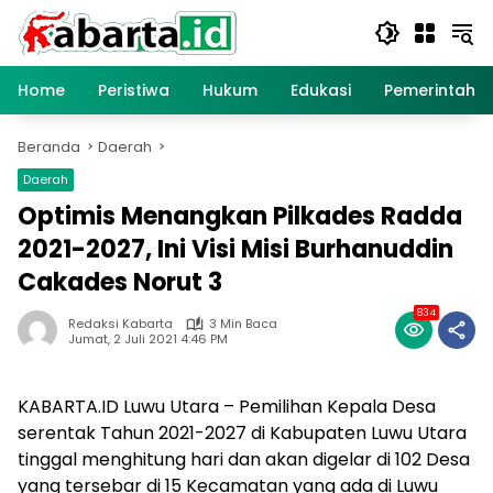
Langsung
ke
konten
Home
Peristiwa
Hukum
Edukasi
Pemerintaha
Beranda
Daerah
Daerah
Optimis Menangkan Pilkades Radda
2021-2027, Ini Visi Misi Burhanuddin
Cakades Norut 3
834
Redaksi Kabarta
3 Min Baca
Jumat, 2 Juli 2021 4:46 PM
KABARTA.ID Luwu Utara – Pemilihan Kepala Desa
serentak Tahun 2021-2027 di Kabupaten Luwu Utara
tinggal menghitung hari dan akan digelar di 102 Desa
yang tersebar di 15 Kecamatan yang ada di Luwu