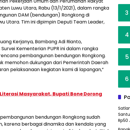
rian Pekerjaan Umum dan Perumahan Rakyat
en Luwu Utara, Rabu (13/1/2021), dalam rangka
3
angunan DAM (bendungan) Rongkong di
Utara. Tim ini dipimpin Deputi Team Leader,
4
Ruang Kerjanya, Bambang Adi Rianto,
Survei Kementerian PUPR ini dalam rangka
i rencana pembangunan bendungan Rongkong.
5
untuk memohon dukungan dari Pemerintah Daerah
ran pelaksanaan kegiatan kami di lapangan,”
6
Literasi Masyarakat, Bupati Bone Dorong
Po
Satla
Santu
an pembangunan bendungan Rongkong sudah
Rp50 
un, karena berbagai dinamika dan kendala yang
Pangk