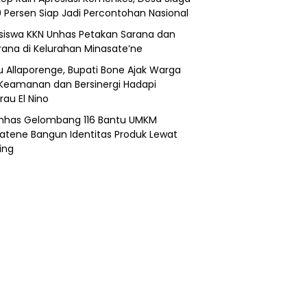
0 Persen Siap Jadi Percontohan Nasional
iswa KKN Unhas Petakan Sarana dan
rana di Kelurahan Minasate’ne
lu Allaporenge, Bupati Bone Ajak Warga
Keamanan dan Bersinergi Hadapi
au El Nino
nhas Gelombang 116 Bantu UMKM
atene Bangun Identitas Produk Lewat
ing