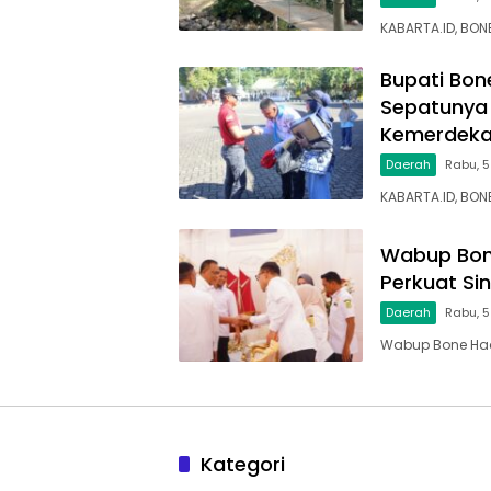
KABARTA.ID, BO
Bupati Bon
Sepatunya 
Kemerdek
Daerah
Rabu, 5
KABARTA.ID, BON
Wabup Bone
Perkuat Si
Daerah
Rabu, 
Wabup Bone Hadi
Kategori