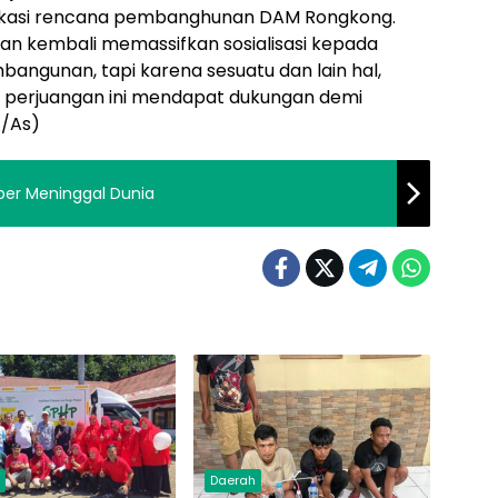
 lokasi rencana pembanghunan DAM Rongkong.
an kembali memassifkan sosialisasi kepada
angunan, tapi karena sesuatu dan lain hal,
 perjuangan ini mendapat dukungan demi
*/As)
aber Meninggal Dunia
h
Daerah