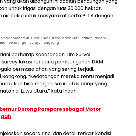
 yang akan dibangun ini adalah bendungan yang
an untuk irigasi dengan luas 30.000 hektar,
n air baku untuk masyarakat serta PLTA dengan
 saat menemui Bupati Luwu Utara Indah Putri Indriani dalam
gunan bendungan sungai rongkong
ndriani berharap kedatangan Tim Survei
n survey lokasi rencana pembangunan DAM
egala permasalahan yang sering terjadi,
i Rongkong. “Kedatangan mereka tentu menjadi
arapkan bisa menjadi solusi atas banjir yang
tan di Luwu Utara,” kata Indah.
ubernur Dorong Parepare sebagai Motor
ngah
elaskan secara rinci dan detail terkait kondisi