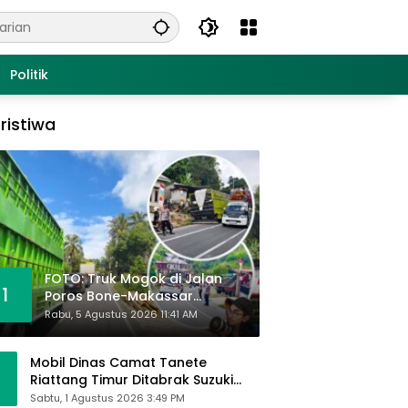
Politik
ristiwa
FOTO: Truk Mogok di Jalan
1
Poros Bone-Makassar
Sebabkan Macet, Polisi Turun
Rabu, 5 Agustus 2026 11:41 AM
Tangan
Mobil Dinas Camat Tanete
Riattang Timur Ditabrak Suzuki
Ertiga, Camat Andi Habibie:
Sabtu, 1 Agustus 2026 3:49 PM