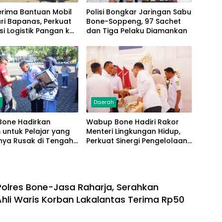
erima Bantuan Mobil
Polisi Bongkar Jaringan Sabu
ri Bapanas, Perkuat
Bone-Soppeng, 97 Sachet
usi Logistik Pangan ke
dan Tiga Pelaku Diamankan
akat
h
Daerah
Bone Hadirkan
Wabup Bone Hadiri Rakor
untuk Pelajar yang
Menteri Lingkungan Hidup,
nya Rusak di Tengah
Perkuat Sinergi Pengelolaan
Jalan Kemerdekaan
Sampah Modern
Polres Bone-Jasa Raharja, Serahkan
hli Waris Korban Lakalantas Terima Rp50