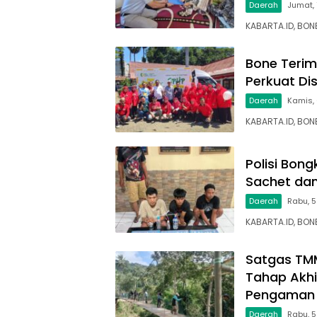
Daerah
Jumat,
KABARTA.ID, BONE
Bone Terim
Perkuat Di
Daerah
Kamis,
KABARTA.ID, BO
Polisi Bon
Sachet dan
Daerah
Rabu, 5
KABARTA.ID, BON
Satgas TM
Tahap Akhi
Pengaman 
Daerah
Rabu, 