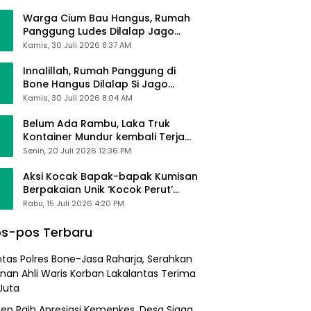
Alhamdulillah Saya Baik-Baik Saja
Warga Cium Bau Hangus, Rumah
Panggung Ludes Dilalap Jago
Merah
Kamis, 30 Juli 2026 8:37 AM
Innalillah, Rumah Panggung di
Bone Hangus Dilalap Si Jago
Merah
Kamis, 30 Juli 2026 8:04 AM
Belum Ada Rambu, Laka Truk
Kontainer Mundur kembali Terjadi
di Bypass Sumpallabbu
Senin, 20 Juli 2026 12:36 PM
Aksi Kocak Bapak-bapak Kumisan
Berpakaian Unik ‘Kocok Perut’
Pengunjung dan Pegawai
Rabu, 15 Juli 2026 4:20 PM
Alfamart, Ngaku Aktifkan Layar
Sentuh Atm
s-pos Terbaru
ntas Polres Bone-Jasa Raharja, Serahkan
nan Ahli Waris Korban Lakalantas Terima
Juta
ep Raih Apresiasi Kemenkes, Desa Siaga