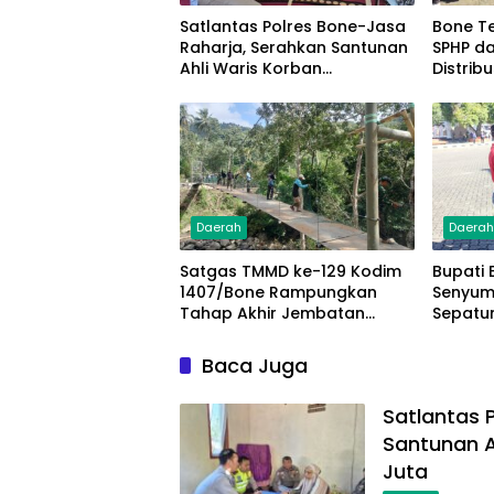
Satlantas Polres Bone-Jasa
Bone T
Raharja, Serahkan Santunan
SPHP da
Ahli Waris Korban
Distrib
Lakalantas Terima Rp50
Masyar
Juta
Daerah
Daera
Satgas TMMD ke-129 Kodim
Bupati 
1407/Bone Rampungkan
Senyum 
Tahap Akhir Jembatan
Sepatu
Gantung Pattuku, Jaring
Gerak 
Pengaman Mulai Terpasang
Baca Juga
Satlantas 
Santunan A
Juta