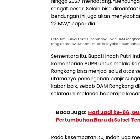
hingga 2027 mendatang. “Bendungan
sangat besar. Selain bisa dimanfaatk
bendungan ini juga akan menyiapka
22 MW,” papar dia.
Foto Tim Survei Lokasi pembangunan DAM rongkong
rangka mereview hasil studi kelayakan pemban
Sementara itu, Bupati Indah Putri I
Kementerian PUPR untuk melakuka
Rongkong bisa menjadi solusi atas s
utamanya penanganan banjir sunga
kabar baik, sebab DAM Rongkong dih
selama ini melanda beberapa kecama
Baca Juga:
Hari Jadi ke-66, G
Pertumbuhan Baru di Sulsel Te
Pada kesempatan itu, Indah juga menj