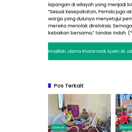
lapangan di wilayah yang menjadi
“Sesuai kesepakatan, Pemda juga ak
warga yang dulunya menyetujui pemb
mereka menolak direlokasi. Semoga
kebaikan bersama,” tandas Indah. (
Innalillah, Ulama Kharismatik Syekh Ali J
Pos Terkait
Daerah
Daera