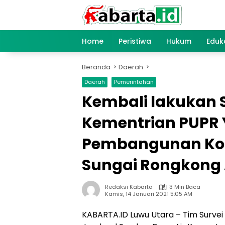
Langsung
ke
konten
Home
Peristiwa
Hukum
Eduk
Beranda
Daerah
Daerah
Pemerintahan
Kembali lakukan S
Kementrian PUPR
Pembangunan Kon
Sungai Rongkong 
Redaksi Kabarta
3 Min Baca
Kamis, 14 Januari 2021 5:05 AM
KABARTA.ID Luwu Utara – Tim Surve