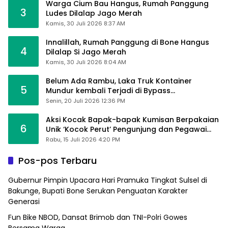
Warga Cium Bau Hangus, Rumah Panggung
3
Ludes Dilalap Jago Merah
Kamis, 30 Juli 2026 8:37 AM
Innalillah, Rumah Panggung di Bone Hangus
4
Dilalap Si Jago Merah
Kamis, 30 Juli 2026 8:04 AM
Belum Ada Rambu, Laka Truk Kontainer
5
Mundur kembali Terjadi di Bypass
Sumpallabbu
Senin, 20 Juli 2026 12:36 PM
Aksi Kocak Bapak-bapak Kumisan Berpakaian
6
Unik ‘Kocok Perut’ Pengunjung dan Pegawai
Alfamart, Ngaku Aktifkan Layar Sentuh Atm
Rabu, 15 Juli 2026 4:20 PM
Pos-pos Terbaru
Gubernur Pimpin Upacara Hari Pramuka Tingkat Sulsel di
Bakunge, Bupati Bone Serukan Penguatan Karakter
Generasi
Fun Bike NBOD, Dansat Brimob dan TNI-Polri Gowes