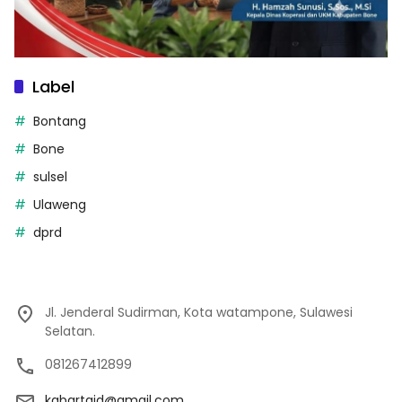
Label
Bontang
Bone
sulsel
Ulaweng
dprd
Jl. Jenderal Sudirman, Kota watampone, Sulawesi
Selatan.
081267412899
kabartaid@gmail.com