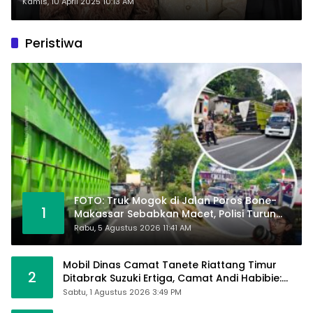
DPD RI Waris Halid
Kamis, 10 April 2025 10:13 AM
Peristiwa
FOTO: Truk Mogok di Jalan Poros Bone-
1
Makassar Sebabkan Macet, Polisi Turun
Tangan
Rabu, 5 Agustus 2026 11:41 AM
Mobil Dinas Camat Tanete Riattang Timur
2
Ditabrak Suzuki Ertiga, Camat Andi Habibie:
Alhamdulillah Saya Baik-Baik Saja
Sabtu, 1 Agustus 2026 3:49 PM