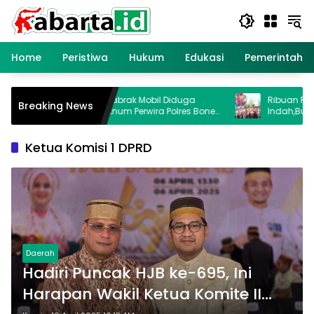
Langsung
ke
konten
Home
Peristiwa
Hukum
Edukasi
Pemerintaha
Balita Tewas Ditabrak Mobil Diduga
Ribuan Pelajar Me
Breaking News
Dikemudikan Oknum Perwira Polres Bone
Indah,Bupati Bone 
di Lokasi Gerak Jalan
Sejak Dini
Ketua Komisi 1 DPRD
Daerah
Hadiri Puncak HJB ke-695, Ini
Harapan Wakil Ketua Komite II