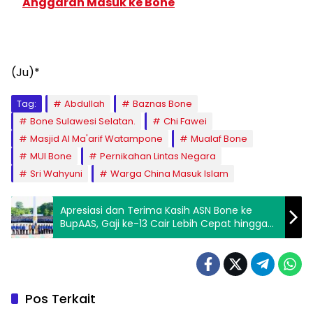
Anggaran Masuk ke Bone
(Ju)*
Tag:
Abdullah
Baznas Bone
Bone Sulawesi Selatan.
Chi Fawei
Masjid Al Ma'arif Watampone
Mualaf Bone
MUI Bone
Pernikahan Lintas Negara
Sri Wahyuni
Warga China Masuk Islam
Apresiasi dan Terima Kasih ASN Bone ke
BupAAS, Gaji ke-13 Cair Lebih Cepat hingga
PPPK Paruh Waktu
Pos Terkait