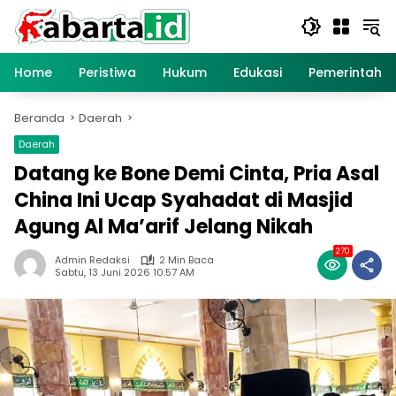
Langsung
ke
konten
Home
Peristiwa
Hukum
Edukasi
Pemerintaha
Beranda
Daerah
Daerah
Datang ke Bone Demi Cinta, Pria Asal
China Ini Ucap Syahadat di Masjid
Agung Al Ma’arif Jelang Nikah
270
Admin Redaksi
2 Min Baca
Sabtu, 13 Juni 2026 10:57 AM