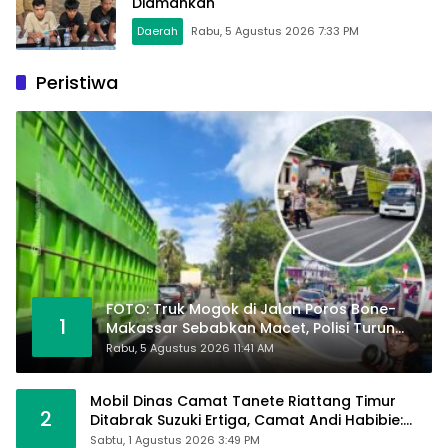
Diamankan
Daerah
Rabu, 5 Agustus 2026 7:33 PM
Peristiwa
FOTO: Truk Mogok di Jalan Poros Bone-
1
Makassar Sebabkan Macet, Polisi Turun
Tangan
Rabu, 5 Agustus 2026 11:41 AM
Mobil Dinas Camat Tanete Riattang Timur
2
Ditabrak Suzuki Ertiga, Camat Andi Habibie:
Alhamdulillah Saya Baik-Baik Saja
Sabtu, 1 Agustus 2026 3:49 PM