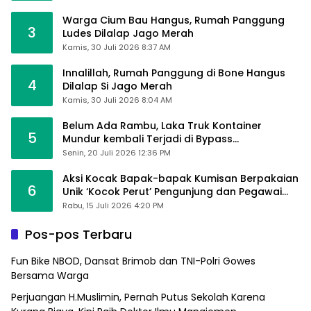
Warga Cium Bau Hangus, Rumah Panggung
3
Ludes Dilalap Jago Merah
Kamis, 30 Juli 2026 8:37 AM
Innalillah, Rumah Panggung di Bone Hangus
4
Dilalap Si Jago Merah
Kamis, 30 Juli 2026 8:04 AM
Belum Ada Rambu, Laka Truk Kontainer
5
Mundur kembali Terjadi di Bypass
Sumpallabbu
Senin, 20 Juli 2026 12:36 PM
Aksi Kocak Bapak-bapak Kumisan Berpakaian
6
Unik ‘Kocok Perut’ Pengunjung dan Pegawai
Alfamart, Ngaku Aktifkan Layar Sentuh Atm
Rabu, 15 Juli 2026 4:20 PM
Pos-pos Terbaru
Fun Bike NBOD, Dansat Brimob dan TNI-Polri Gowes
Bersama Warga
Perjuangan H.Muslimin, Pernah Putus Sekolah Karena