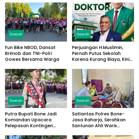
Daerah
Daerah
Fun Bike NBOD, Dansat
Perjuangan H.Muslimin,
Brimob dan TNI-Polri
Pernah Putus Sekolah
Gowes Bersama Warga
Karena Kurang Biaya, Kini
Raih Doktor Ilmu
Manajemen
Daerah
Daerah
Putra Bupati Bone Jadi
Satlantas Polres Bone-
Komandan Upacara
Jasa Raharja, Serahkan
Pelepasan Kontingen
Santunan Ahli Waris
Jambore Nasional XII 2026
Korban Lakalantas Terima
Rp50 Juta