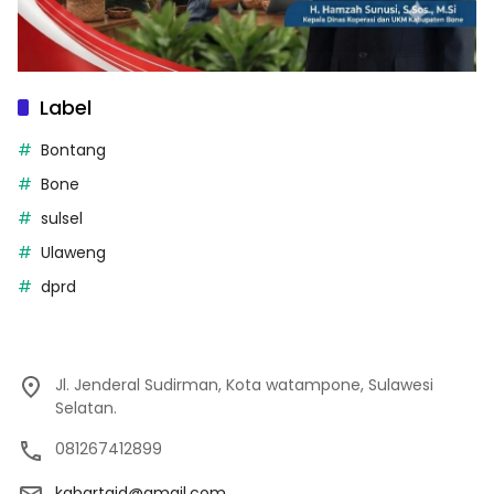
Label
Bontang
Bone
sulsel
Ulaweng
dprd
Jl. Jenderal Sudirman, Kota watampone, Sulawesi
Selatan.
081267412899
kabartaid@gmail.com