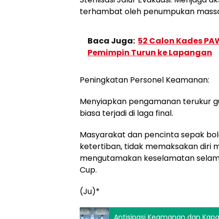
terhambat oleh penumpukan massa
Baca Juga:
52 Calon Kades PAW
Pemimpin Turun ke Lapangan
​Peningkatan Personel Keamanan:
Menyiapkan pengamanan terukur gu
biasa terjadi di laga final.
​Masyarakat dan pencinta sepak bol
ketertiban, tidak memaksakan diri m
mengutamakan keselamatan selama 
Cup.
(Ju)*
Antisipasi Keamanan dan Kapasitas Stadion Fin