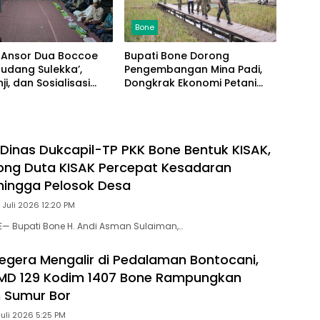
Bone
 Ansor Dua Boccoe
Bupati Bone Dorong
Pengembangan Mina Padi,
ji, dan Sosialisasi
Dongkrak Ekonomi Petani
g Perdana di Kampoti
dan Agrowisata
 Dinas Dukcapil-TP PKK Bone Bentuk KISAK,
ong Duta KISAK Percepat Kesadaran
hingga Pelosok Desa
 Juli 2026 12:20 PM
E— Bupati Bone H. Andi Asman Sulaiman,…
 Segera Mengalir di Pedalaman Bontocani,
MD 129 Kodim 1407 Bone Rampungkan
 Sumur Bor
Juli 2026 5:25 PM