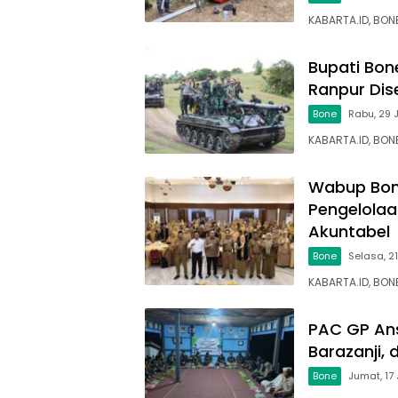
KABARTA.ID, BON
Bupati Bone
Ranpur Dise
Bone
Rabu, 29 
KABARTA.ID, BON
Wabup Bone
Pengelolaa
Akuntabel
Bone
Selasa, 21
KABARTA.ID, BONE
PAC GP Ans
Barazanji, 
Bone
Jumat, 17 