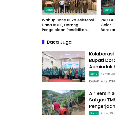
Bone
Bone
Wabup Bone Buka Asistensi
PAC GP
Dana BOSP, Dorong
Gelar ‘Tudang Sulekka’,
Pengelolaan Pendidikan
Barazan
yang Transparan dan
Kelilin
Akuntabel
Baca Juga
Kolaborasi
Bupati Dor
Adminduk 
Bone
Kamis, 30
KABARTA.ID, BON
Air Bersih
Satgas TM
Pengerjaan
Bone
Rabu, 29 