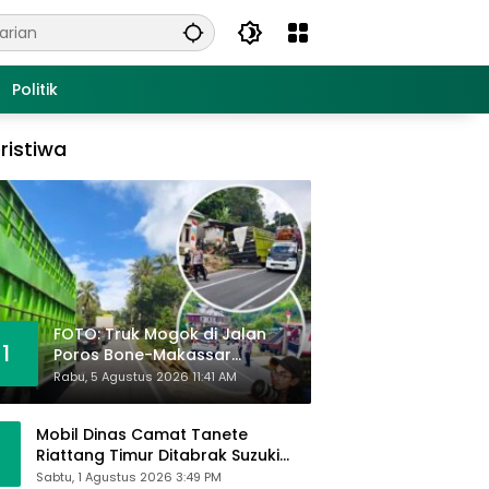
Politik
ristiwa
FOTO: Truk Mogok di Jalan
1
Poros Bone-Makassar
Sebabkan Macet, Polisi Turun
Rabu, 5 Agustus 2026 11:41 AM
Tangan
Mobil Dinas Camat Tanete
Riattang Timur Ditabrak Suzuki
Ertiga, Camat Andi Habibie:
Sabtu, 1 Agustus 2026 3:49 PM