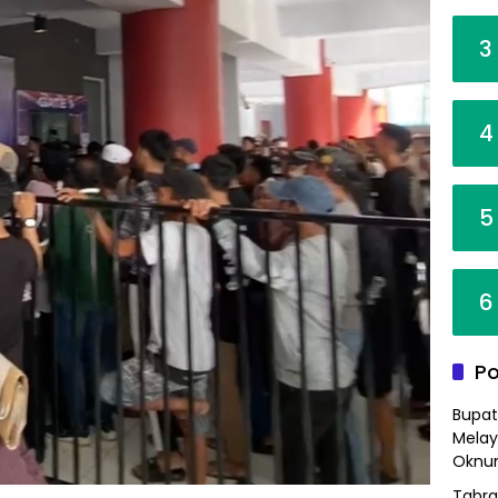
3
4
5
6
Po
Bupat
Melay
Oknum
Tabra