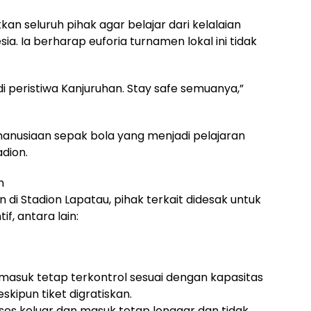
an seluruh pihak agar belajar dari kelalaian
sia. Ia berharap euforia turnamen lokal ini tidak
i peristiwa Kanjuruhan. Stay safe semuanya,”
anusiaan sepak bola yang menjadi pelajaran
dion.
n
 di Stadion Lapatau, pihak terkait didesak untuk
, antara lain:
asuk tetap terkontrol sesuai dengan kapasitas
kipun tiket digratiskan.
 akses keluar dan masuk tetap longgar dan tidak