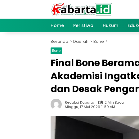
Langsung
ke
konten
Home
Peristiwa
Hukum
Eduk
Beranda
Daerah
Bone
Bone
Final Bone Berama
Akademisi Ingatk
dan Desak Penga
Redaksi Kabarta
2 Min Baca
Minggu, 17 Mei 2026 11:50 AM