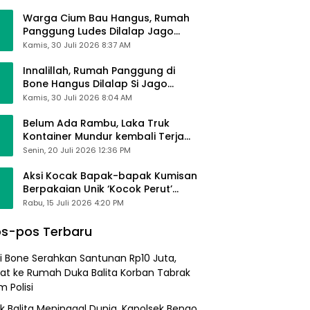
Alhamdulillah Saya Baik-Baik Saja
Warga Cium Bau Hangus, Rumah
Panggung Ludes Dilalap Jago
Merah
Kamis, 30 Juli 2026 8:37 AM
Innalillah, Rumah Panggung di
Bone Hangus Dilalap Si Jago
Merah
Kamis, 30 Juli 2026 8:04 AM
Belum Ada Rambu, Laka Truk
Kontainer Mundur kembali Terjadi
di Bypass Sumpallabbu
Senin, 20 Juli 2026 12:36 PM
Aksi Kocak Bapak-bapak Kumisan
Berpakaian Unik ‘Kocok Perut’
Pengunjung dan Pegawai
Rabu, 15 Juli 2026 4:20 PM
Alfamart, Ngaku Aktifkan Layar
Sentuh Atm
s-pos Terbaru
i Bone Serahkan Santunan Rp10 Juta,
at ke Rumah Duka Balita Korban Tabrak
 Polisi
k Balita Meninggal Dunia, Kapolsek Bengo