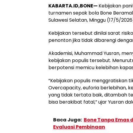
KABARTA.ID,​BONE—
Kebijakan pani
turnamen sepak bola Bone Beramal 
Sulawesi Selatan, Minggu (17/5/202
Kebijakan tersebut dinilai sarat r
penonton jika tidak dibarengi den
​Akademisi, Muhammad Yusran, men
kebijakan populis tersebut. Menuru
berpotensi memicu kelebihan kapasi
​”Kebijakan populis menggratiskan ti
Overcapacity, euforia berlebihan, k
yang tidak tertata baik, ditambah t
bisa berakibat fatal,” ujar Yusran 
Baca Juga:
Bone Tanpa Emas di
Evaluasi Pembinaan