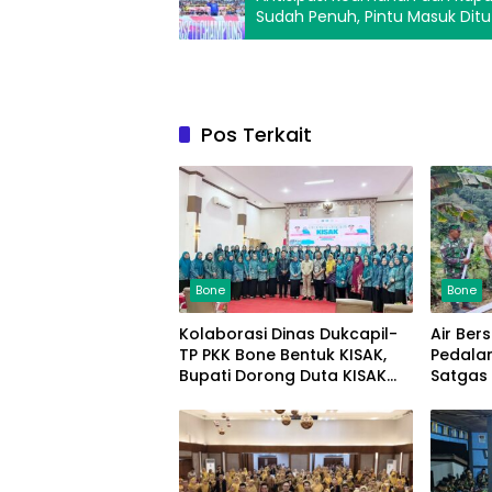
Sudah Penuh, Pintu Masuk Dit
Pos Terkait
Bone
Bone
Kolaborasi Dinas Dukcapil-
Air Ber
TP PKK Bone Bentuk KISAK,
Pedala
Bupati Dorong Duta KISAK
Satgas
Percepat Kesadaran
Bone R
Adminduk hingga Pelosok
Penger
Desa