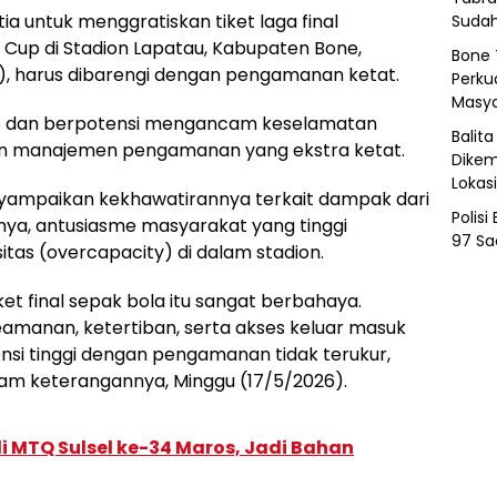
tia untuk menggratiskan tiket laga final
Sudah
Cup di Stadion Lapatau, Kabupaten Bone,
Bone 
6), harus dibarengi dengan pengamanan ketat.
Perkua
Masya
isiko dan berpotensi mengancam keselamatan
Balit
gan manajemen pengamanan yang ekstra ketat.
Dikem
Lokas
yampaikan kekhawatirannya terkait dampak dari
Polis
tnya, antusiasme masyarakat yang tinggi
97 Sa
tas (overcapacity) di dalam stadion.
ket final sepak bola itu sangat berbahaya.
eamanan, ketertiban, serta akses keluar masuk
ensi tinggi dengan pengamanan tidak terukur,
dalam keterangannya, Minggu (17/5/2026).
 MTQ Sulsel ke-34 Maros, Jadi Bahan