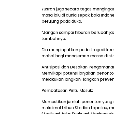
​Yusran juga secara tegas mengingatk
masa lalu di dunia sepak bola Indone
berujung pada duka.
​”Jangan sampai hiburan berubah jad
tambahnya.
Dia mengingatkan pada tragedi kem
mahal bagi manajemen massa di sta
​Antisipasi dan Desakan Pengamana
​Menyikapi potensi lonjakan penonton
melakukan langkah-langkah preventif
​Pembatasan Pintu Masuk:
Memastikan jumlah penonton yang m
maksimal tribun Stadion Lapatau, mes
​Sterilisasi Jalur Evakuasi: Menjaga