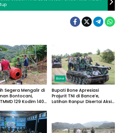
utup
Bone
sih Segera Mengalir di
Bupati Bone Apresiasi
man Bontocani,
Prajurit TNI di Bance’e,
 TMMD 129 Kodim 1407
Latihan Ranpur Disertai Aksi
ampungkan
Sosial
jaan Sumur Bor