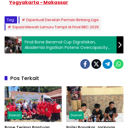
Yogyakarta - Makassar
Tag:
Diperkuat Deretan Pemain Bintang Liga
Squad Mewah Lamuru Tampil di Final BBC 2026
Final Bone Beramal Cup Digratiskan,
Akademisi Ingatkan Potensi Overcapacity
dan Desak Pengamanan Ketat
Pos Terkait
Daerah
Daerah
Bone Terima Bantuan
Polisi Bongkar Jaringan