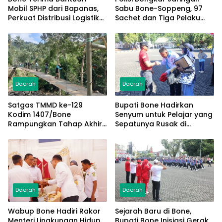
Mobil SPHP dari Bapanas,
Sabu Bone-Soppeng, 97
Perkuat Distribusi Logistik
Sachet dan Tiga Pelaku
Pangan ke Masyarakat
Diamankan
Daerah
Daerah
Satgas TMMD ke-129
Bupati Bone Hadirkan
Kodim 1407/Bone
Senyum untuk Pelajar yang
Rampungkan Tahap Akhir
Sepatunya Rusak di
Jembatan Gantung
Tengah Gerak Jalan
Pattuku, Jaring Pengaman
Kemerdekaan
Mulai Terpasang
Daerah
Daerah
Wabup Bone Hadiri Rakor
Sejarah Baru di Bone,
Menteri Lingkungan Hidup,
Bupati Bone Inisiasi Gerak