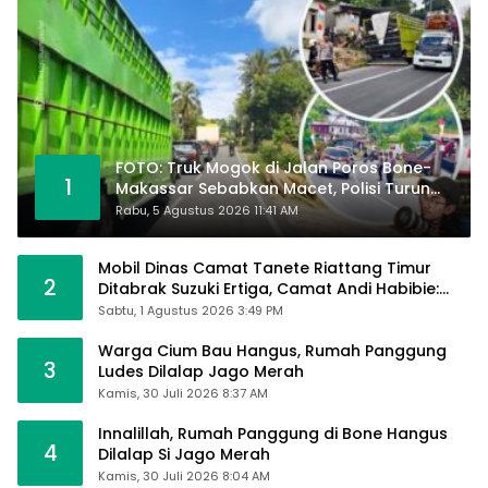
FOTO: Truk Mogok di Jalan Poros Bone-
1
Makassar Sebabkan Macet, Polisi Turun
Tangan
Rabu, 5 Agustus 2026 11:41 AM
Mobil Dinas Camat Tanete Riattang Timur
2
Ditabrak Suzuki Ertiga, Camat Andi Habibie:
Alhamdulillah Saya Baik-Baik Saja
Sabtu, 1 Agustus 2026 3:49 PM
Warga Cium Bau Hangus, Rumah Panggung
3
Ludes Dilalap Jago Merah
Kamis, 30 Juli 2026 8:37 AM
Innalillah, Rumah Panggung di Bone Hangus
4
Dilalap Si Jago Merah
Kamis, 30 Juli 2026 8:04 AM