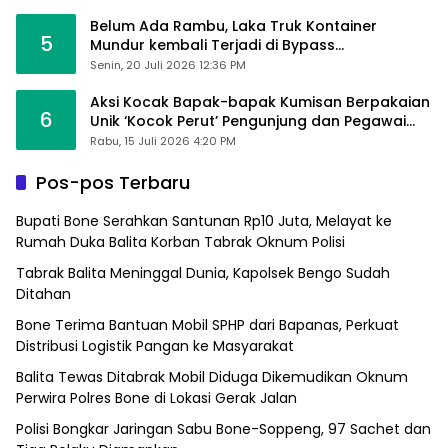
Belum Ada Rambu, Laka Truk Kontainer
5
Mundur kembali Terjadi di Bypass
Sumpallabbu
Senin, 20 Juli 2026 12:36 PM
Aksi Kocak Bapak-bapak Kumisan Berpakaian
6
Unik ‘Kocok Perut’ Pengunjung dan Pegawai
Alfamart, Ngaku Aktifkan Layar Sentuh Atm
Rabu, 15 Juli 2026 4:20 PM
Pos-pos Terbaru
Bupati Bone Serahkan Santunan Rp10 Juta, Melayat ke
Rumah Duka Balita Korban Tabrak Oknum Polisi
Tabrak Balita Meninggal Dunia, Kapolsek Bengo Sudah
Ditahan
Bone Terima Bantuan Mobil SPHP dari Bapanas, Perkuat
Distribusi Logistik Pangan ke Masyarakat
Balita Tewas Ditabrak Mobil Diduga Dikemudikan Oknum
Perwira Polres Bone di Lokasi Gerak Jalan
Polisi Bongkar Jaringan Sabu Bone-Soppeng, 97 Sachet dan