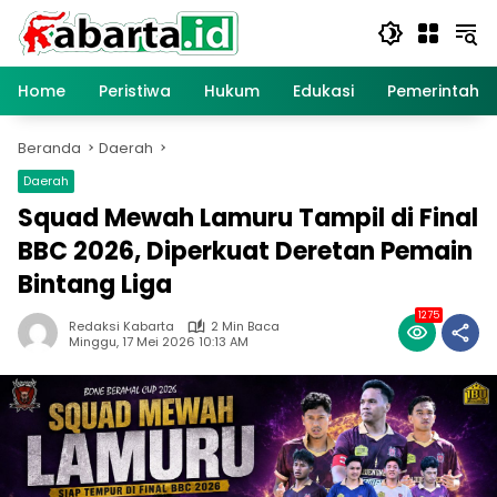
Langsung
ke
konten
Home
Peristiwa
Hukum
Edukasi
Pemerintaha
Beranda
Daerah
Daerah
Squad Mewah Lamuru Tampil di Final
BBC 2026, Diperkuat Deretan Pemain
Bintang Liga
1275
Redaksi Kabarta
2 Min Baca
Minggu, 17 Mei 2026 10:13 AM