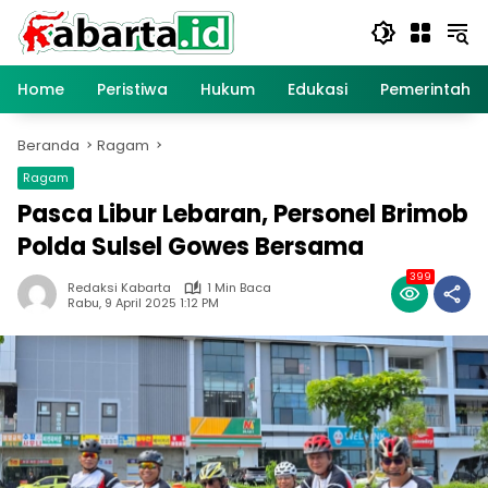
Langsung
ke
konten
Home
Peristiwa
Hukum
Edukasi
Pemerintaha
Beranda
Ragam
Ragam
Pasca Libur Lebaran, Personel Brimob
Polda Sulsel Gowes Bersama
399
Redaksi Kabarta
1 Min Baca
Rabu, 9 April 2025 1:12 PM