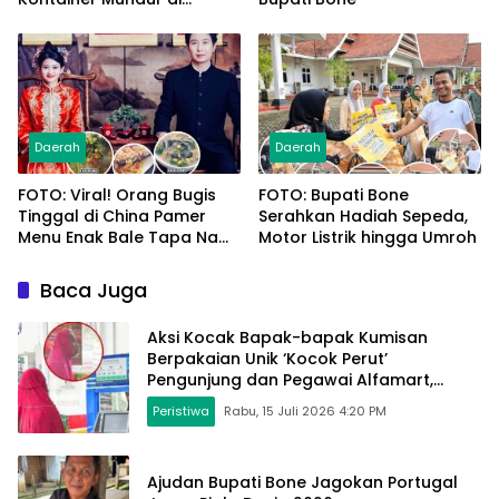
Bypass Sumpallabbu
Daerah
Daerah
FOTO: Viral! Orang Bugis
FOTO: Bupati Bone
Tinggal di China Pamer
Serahkan Hadiah Sepeda,
Menu Enak Bale Tapa Na
Motor Listrik hingga Umroh
Cecca Pao, Kaju Lawi
hingga Kapurung
Baca Juga
Aksi Kocak Bapak-bapak Kumisan
Berpakaian Unik ‘Kocok Perut’
Pengunjung dan Pegawai Alfamart,
Ngaku Aktifkan Layar Sentuh Atm
Peristiwa
Rabu, 15 Juli 2026 4:20 PM
Ajudan Bupati Bone Jagokan Portugal