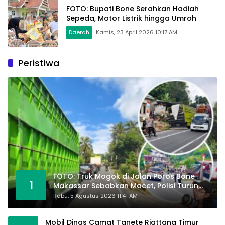
FOTO: Bupati Bone Serahkan Hadiah
Sepeda, Motor Listrik hingga Umroh
Daerah
Kamis, 23 April 2026 10:17 AM
Peristiwa
FOTO: Truk Mogok di Jalan Poros Bone-
1
Makassar Sebabkan Macet, Polisi Turun
Tangan
Rabu, 5 Agustus 2026 11:41 AM
Mobil Dinas Camat Tanete Riattang Timur