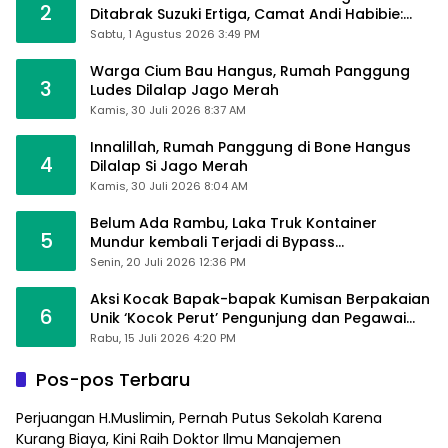
2
Ditabrak Suzuki Ertiga, Camat Andi Habibie:
Alhamdulillah Saya Baik-Baik Saja
Sabtu, 1 Agustus 2026 3:49 PM
Warga Cium Bau Hangus, Rumah Panggung
3
Ludes Dilalap Jago Merah
Kamis, 30 Juli 2026 8:37 AM
Innalillah, Rumah Panggung di Bone Hangus
4
Dilalap Si Jago Merah
Kamis, 30 Juli 2026 8:04 AM
Belum Ada Rambu, Laka Truk Kontainer
5
Mundur kembali Terjadi di Bypass
Sumpallabbu
Senin, 20 Juli 2026 12:36 PM
Aksi Kocak Bapak-bapak Kumisan Berpakaian
6
Unik ‘Kocok Perut’ Pengunjung dan Pegawai
Alfamart, Ngaku Aktifkan Layar Sentuh Atm
Rabu, 15 Juli 2026 4:20 PM
Pos-pos Terbaru
Perjuangan H.Muslimin, Pernah Putus Sekolah Karena
Kurang Biaya, Kini Raih Doktor Ilmu Manajemen