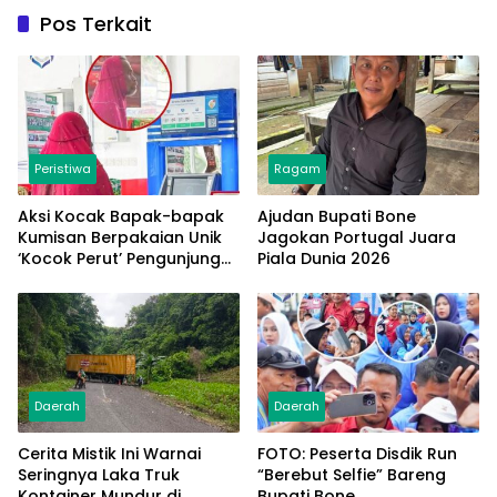
Pos Terkait
Peristiwa
Ragam
Aksi Kocak Bapak-bapak
Ajudan Bupati Bone
Kumisan Berpakaian Unik
Jagokan Portugal Juara
‘Kocok Perut’ Pengunjung
Piala Dunia 2026
dan Pegawai Alfamart,
Ngaku Aktifkan Layar
Sentuh Atm
Daerah
Daerah
Cerita Mistik Ini Warnai
FOTO: Peserta Disdik Run
Seringnya Laka Truk
“Berebut Selfie” Bareng
Kontainer Mundur di
Bupati Bone