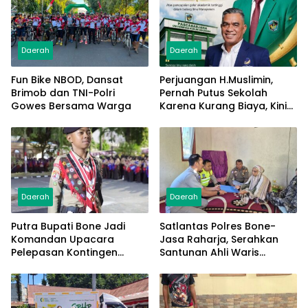
Daerah
Daerah
Fun Bike NBOD, Dansat
Perjuangan H.Muslimin,
Brimob dan TNI-Polri
Pernah Putus Sekolah
Gowes Bersama Warga
Karena Kurang Biaya, Kini
Raih Doktor Ilmu
Manajemen
Daerah
Daerah
Putra Bupati Bone Jadi
Satlantas Polres Bone-
Komandan Upacara
Jasa Raharja, Serahkan
Pelepasan Kontingen
Santunan Ahli Waris
Jambore Nasional XII 2026
Korban Lakalantas Terima
Rp50 Juta