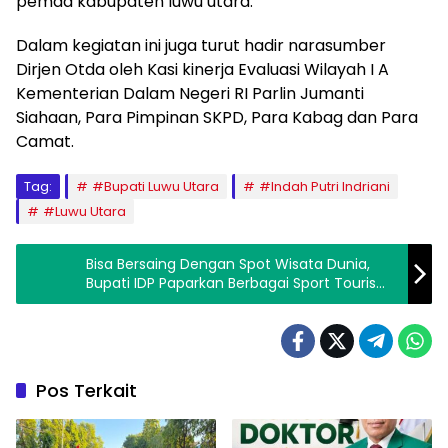
pemda kabupaten luwu utara.
Dalam kegiatan ini juga turut hadir narasumber
Dirjen Otda oleh Kasi kinerja Evaluasi Wilayah I A
Kementerian Dalam Negeri RI Parlin Jumanti
Siahaan, Para Pimpinan SKPD, Para Kabag dan Para
Camat.
Tag:
#Bupati Luwu Utara
#Indah Putri Indriani
#Luwu Utara
Bisa Bersaing Dengan Spot Wisata Dunia,
Bupati IDP Paparkan Berbagai Sport Tourism
di Kecamatan Rongkong
Pos Terkait