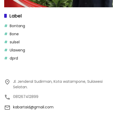
Label
Bontang
Bone
sulsel
Ulaweng
dprd
Jl. Jenderal Sudirman, Kota watampone, Sulawesi
Selatan.
081267412899
kabartaid@gmail.com