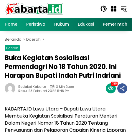
Langsung
ke
konten
Home
Peristiwa
Hukum
Edukasi
Pemerintaha
Beranda
Daerah
Daerah
Buka Kegiatan Sosialisasi
Permendagri No 18 Tahun 2020. Ini
Harapan Bupati Indah Putri Indriani
785
Redaksi Kabarta
3 Min Baca
Rabu, 23 Februari 2022 5:48 PM
KABARTA.ID Luwu Utara – Bupati Luwu Utara
Membuka Kegiatan Sosialisasi Peraturan Menteri
Dalam Negeri Nomor 18 Tahun 2020 Tentang
Penyusunan dan Pelaporan Capaian Kinerja Laporan