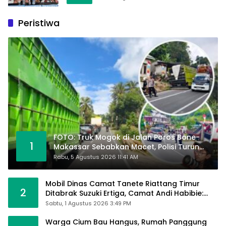
Peristiwa
FOTO: Truk Mogok di Jalan Poros Bone-
1
Makassar Sebabkan Macet, Polisi Turun
Tangan
Rabu, 5 Agustus 2026 11:41 AM
Mobil Dinas Camat Tanete Riattang Timur
2
Ditabrak Suzuki Ertiga, Camat Andi Habibie:
Alhamdulillah Saya Baik-Baik Saja
Sabtu, 1 Agustus 2026 3:49 PM
Warga Cium Bau Hangus, Rumah Panggung