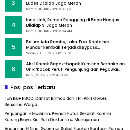
3
Ludes Dilalap Jago Merah
Kamis, 30 Juli 2026 8:37 AM
Innalillah, Rumah Panggung di Bone Hangus
4
Dilalap Si Jago Merah
Kamis, 30 Juli 2026 8:04 AM
Belum Ada Rambu, Laka Truk Kontainer
5
Mundur kembali Terjadi di Bypass
Sumpallabbu
Senin, 20 Juli 2026 12:36 PM
Aksi Kocak Bapak-bapak Kumisan Berpakaian
6
Unik ‘Kocok Perut’ Pengunjung dan Pegawai
Alfamart, Ngaku Aktifkan Layar Sentuh Atm
Rabu, 15 Juli 2026 4:20 PM
Pos-pos Terbaru
Fun Bike NBOD, Dansat Brimob dan TNI-Polri Gowes
Bersama Warga
Perjuangan H.Muslimin, Pernah Putus Sekolah Karena
Kurang Biaya, Kini Raih Doktor Ilmu Manajemen
Ancaman El Nino, Gubernur Sulsel Siapkan Bantuan Pompa