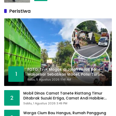
Peristiwa
FOTO: Truk Mogok di Jalan Poros Bone-
1
Makassar Sebabkan Macet, Polisi Turun
Tangan
Rabu, 5 Agustus 2026 11:41 AM
Mobil Dinas Camat Tanete Riattang Timur
2
Ditabrak Suzuki Ertiga, Camat Andi Habibie:
Alhamdulillah Saya Baik-Baik Saja
Sabtu, 1 Agustus 2026 3:49 PM
Warga Cium Bau Hangus, Rumah Panggung