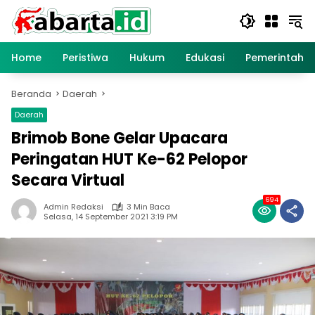
Langsung
ke
konten
Home
Peristiwa
Hukum
Edukasi
Pemerintaha
Beranda
Daerah
Daerah
Brimob Bone Gelar Upacara
Peringatan HUT Ke-62 Pelopor
Secara Virtual
694
Admin Redaksi
3 Min Baca
Selasa, 14 September 2021 3:19 PM