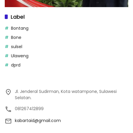
Label
Bontang
Bone
sulsel
Ulaweng
dprd
Jl. Jenderal Sudirman, Kota watampone, Sulawesi
Selatan.
081267412899
kabartaid@gmail.com