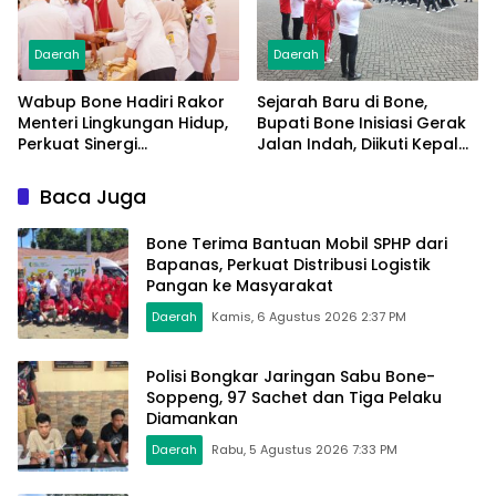
Daerah
Daerah
Wabup Bone Hadiri Rakor
Sejarah Baru di Bone,
Menteri Lingkungan Hidup,
Bupati Bone Inisiasi Gerak
Perkuat Sinergi
Jalan Indah, Diikuti Kepala
Pengelolaan Sampah
Dinas Hingga Camat se-
Modern
Kabupaten
Baca Juga
Bone Terima Bantuan Mobil SPHP dari
Bapanas, Perkuat Distribusi Logistik
Pangan ke Masyarakat
Daerah
Kamis, 6 Agustus 2026 2:37 PM
Polisi Bongkar Jaringan Sabu Bone-
Soppeng, 97 Sachet dan Tiga Pelaku
Diamankan
Daerah
Rabu, 5 Agustus 2026 7:33 PM