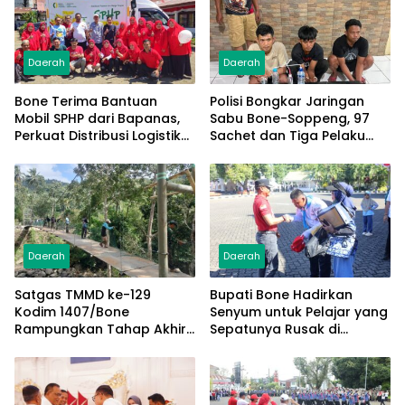
Daerah
Daerah
Bone Terima Bantuan
Polisi Bongkar Jaringan
Mobil SPHP dari Bapanas,
Sabu Bone-Soppeng, 97
Perkuat Distribusi Logistik
Sachet dan Tiga Pelaku
Pangan ke Masyarakat
Diamankan
Daerah
Daerah
Satgas TMMD ke-129
Bupati Bone Hadirkan
Kodim 1407/Bone
Senyum untuk Pelajar yang
Rampungkan Tahap Akhir
Sepatunya Rusak di
Jembatan Gantung
Tengah Gerak Jalan
Pattuku, Jaring Pengaman
Kemerdekaan
Mulai Terpasang