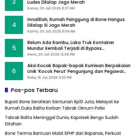
3
Ludes Dilalap Jago Merah
Kamis, 30 Juli 2026 8:37 AM
Innalillah, Rumah Panggung di Bone Hangus
4
Dilalap Si Jago Merah
Kamis, 30 Juli 2026 8:04 AM
Belum Ada Rambu, Laka Truk Kontainer
5
Mundur kembali Terjadi di Bypass
Sumpallabbu
Senin, 20 Juli 2026 12:36 PM
Aksi Kocak Bapak-bapak Kumisan Berpakaian
6
Unik ‘Kocok Perut’ Pengunjung dan Pegawai
Alfamart, Ngaku Aktifkan Layar Sentuh Atm
Rabu, 15 Juli 2026 4:20 PM
Pos-pos Terbaru
Bupati Bone Serahkan Santunan Rp10 Juta, Melayat ke
Rumah Duka Balita Korban Tabrak Oknum Polisi
Tabrak Balita Meninggal Dunia, Kapolsek Bengo Sudah
Ditahan
Bone Terima Bantuan Mobil SPHP dari Bapanas, Perkuat