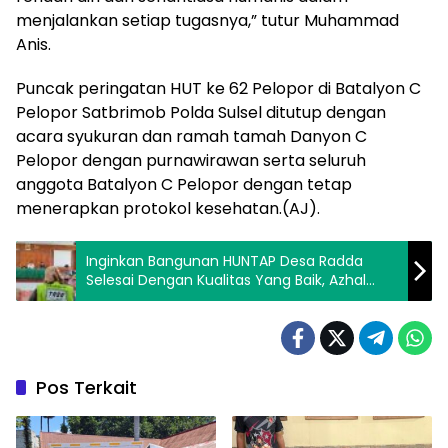
menjalankan setiap tugasnya,” tutur Muhammad
Anis.
Puncak peringatan HUT ke 62 Pelopor di Batalyon C
Pelopor Satbrimob Polda Sulsel ditutup dengan
acara syukuran dan ramah tamah Danyon C
Pelopor dengan purnawirawan serta seluruh
anggota Batalyon C Pelopor dengan tetap
menerapkan protokol kesehatan.(AJ).
Inginkan Bangunan HUNTAP Desa Radda
Selesai Dengan Kualitas Yang Baik, Azhal
Arifin Gelar RDP Dengan PT. Sakura Makmur
Lestari
Pos Terkait