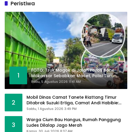
Peristiwa
FOTO: Truk Mogok di Jalan Poros Bone-
1
Makassar Sebabkan Macet, Polisi Turun
Tangan
Rabu, 5 Agustus 2026 11:41 AM
Mobil Dinas Camat Tanete Riattang Timur
2
Ditabrak Suzuki Ertiga, Camat Andi Habibie:
Alhamdulillah Saya Baik-Baik Saja
Sabtu, 1 Agustus 2026 3:49 PM
Warga Cium Bau Hangus, Rumah Panggung
3
Ludes Dilalap Jago Merah
Kamis, 30 Juli 2026 8:37 AM