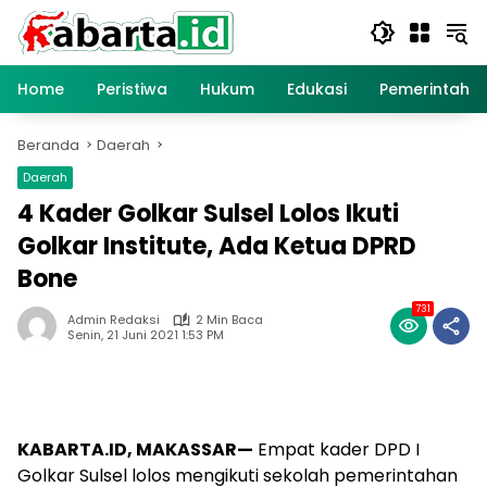
Langsung
ke
konten
Home
Peristiwa
Hukum
Edukasi
Pemerintaha
Beranda
Daerah
Daerah
4 Kader Golkar Sulsel Lolos Ikuti
Golkar Institute, Ada Ketua DPRD
Bone
731
Admin Redaksi
2 Min Baca
Senin, 21 Juni 2021 1:53 PM
KABARTA.ID, MAKASSAR—
Empat kader DPD I
Golkar Sulsel lolos mengikuti sekolah pemerintahan