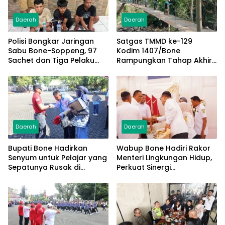
Daerah
Daerah
Polisi Bongkar Jaringan
Satgas TMMD ke-129
Sabu Bone-Soppeng, 97
Kodim 1407/Bone
Sachet dan Tiga Pelaku
Rampungkan Tahap Akhir
Diamankan
Jembatan Gantung
Pattuku, Jaring Pengaman
Mulai Terpasang
Daerah
Daerah
Bupati Bone Hadirkan
Wabup Bone Hadiri Rakor
Senyum untuk Pelajar yang
Menteri Lingkungan Hidup,
Sepatunya Rusak di
Perkuat Sinergi
Tengah Gerak Jalan
Pengelolaan Sampah
Kemerdekaan
Modern