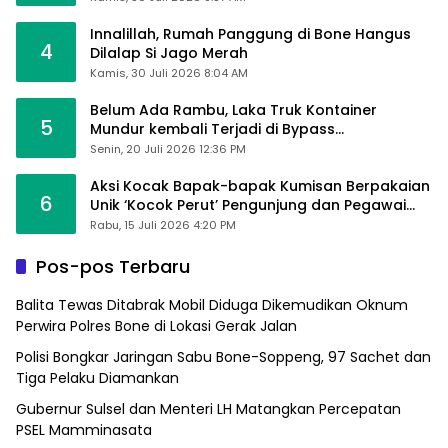
Innalillah, Rumah Panggung di Bone Hangus
4
Dilalap Si Jago Merah
Kamis, 30 Juli 2026 8:04 AM
Belum Ada Rambu, Laka Truk Kontainer
5
Mundur kembali Terjadi di Bypass
Sumpallabbu
Senin, 20 Juli 2026 12:36 PM
Aksi Kocak Bapak-bapak Kumisan Berpakaian
6
Unik ‘Kocok Perut’ Pengunjung dan Pegawai
Alfamart, Ngaku Aktifkan Layar Sentuh Atm
Rabu, 15 Juli 2026 4:20 PM
Pos-pos Terbaru
Balita Tewas Ditabrak Mobil Diduga Dikemudikan Oknum
Perwira Polres Bone di Lokasi Gerak Jalan
Polisi Bongkar Jaringan Sabu Bone-Soppeng, 97 Sachet dan
Tiga Pelaku Diamankan
Gubernur Sulsel dan Menteri LH Matangkan Percepatan
PSEL Mamminasata