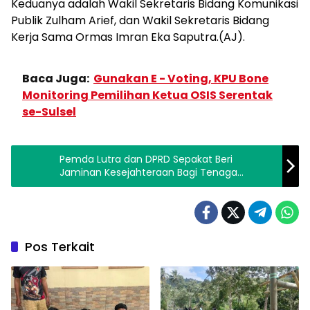
Keduanya adalah Wakil Sekretaris Bidang Komunikasi
Publik Zulham Arief, dan Wakil Sekretaris Bidang
Kerja Sama Ormas Imran Eka Saputra.(AJ).
Baca Juga:
Gunakan E - Voting, KPU Bone
Monitoring Pemilihan Ketua OSIS Serentak
se-Sulsel
Pemda Lutra dan DPRD Sepakat Beri
Jaminan Kesejahteraan Bagi Tenaga
Perawat
Pos Terkait