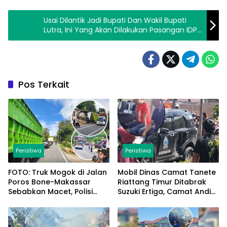
Usai Dilantik Jadi Bupati Dan Wakil Bupati
Lutra, Ini Yang Akan Dilakukan Pasangan IDP-
SM Dalam 100 Hari Pertama Masa Kerjanya
Pos Terkait
Peristiwa
Peristiwa
FOTO: Truk Mogok di Jalan
Mobil Dinas Camat Tanete
Poros Bone-Makassar
Riattang Timur Ditabrak
Sebabkan Macet, Polisi
Suzuki Ertiga, Camat Andi
Turun Tangan
Habibie: Alhamdulillah
Saya Baik-Baik Saja