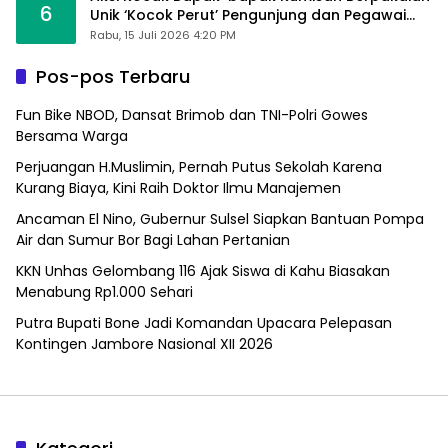
6
Unik ‘Kocok Perut’ Pengunjung dan Pegawai
Alfamart, Ngaku Aktifkan Layar Sentuh Atm
Rabu, 15 Juli 2026 4:20 PM
Pos-pos Terbaru
Fun Bike NBOD, Dansat Brimob dan TNI-Polri Gowes
Bersama Warga
Perjuangan H.Muslimin, Pernah Putus Sekolah Karena
Kurang Biaya, Kini Raih Doktor Ilmu Manajemen
Ancaman El Nino, Gubernur Sulsel Siapkan Bantuan Pompa
Air dan Sumur Bor Bagi Lahan Pertanian
KKN Unhas Gelombang 116 Ajak Siswa di Kahu Biasakan
Menabung Rp1.000 Sehari
Putra Bupati Bone Jadi Komandan Upacara Pelepasan
Kontingen Jambore Nasional XII 2026