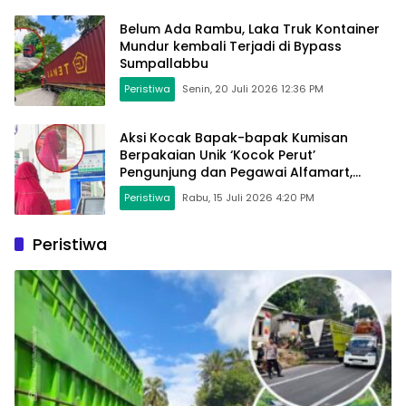
Belum Ada Rambu, Laka Truk Kontainer
Mundur kembali Terjadi di Bypass
Sumpallabbu
Peristiwa
Senin, 20 Juli 2026 12:36 PM
Aksi Kocak Bapak-bapak Kumisan
Berpakaian Unik ‘Kocok Perut’
Pengunjung dan Pegawai Alfamart,
Ngaku Aktifkan Layar Sentuh Atm
Peristiwa
Rabu, 15 Juli 2026 4:20 PM
Peristiwa