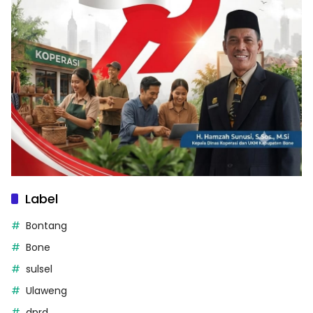
Label
Bontang
Bone
sulsel
Ulaweng
dprd