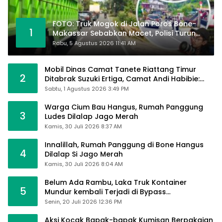
FOTO: Truk Mogok di Jalan Poros Bone-
1
Makassar Sebabkan Macet, Polisi Turun
Tangan
Rabu, 5 Agustus 2026 11:41 AM
Mobil Dinas Camat Tanete Riattang Timur
2
Ditabrak Suzuki Ertiga, Camat Andi Habibie:
Alhamdulillah Saya Baik-Baik Saja
Sabtu, 1 Agustus 2026 3:49 PM
Warga Cium Bau Hangus, Rumah Panggung
3
Ludes Dilalap Jago Merah
Kamis, 30 Juli 2026 8:37 AM
Innalillah, Rumah Panggung di Bone Hangus
4
Dilalap Si Jago Merah
Kamis, 30 Juli 2026 8:04 AM
Belum Ada Rambu, Laka Truk Kontainer
5
Mundur kembali Terjadi di Bypass
Sumpallabbu
Senin, 20 Juli 2026 12:36 PM
Aksi Kocak Bapak-bapak Kumisan Berpakaian