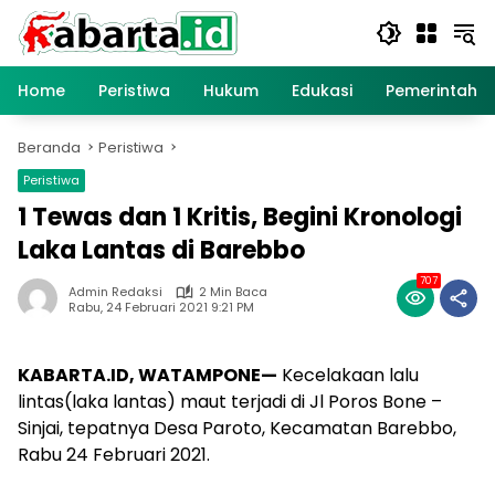
Langsung
ke
konten
Home
Peristiwa
Hukum
Edukasi
Pemerintaha
Beranda
Peristiwa
Peristiwa
1 Tewas dan 1 Kritis, Begini Kronologi
Laka Lantas di Barebbo
707
Admin Redaksi
2 Min Baca
Rabu, 24 Februari 2021 9:21 PM
KABARTA.ID, WATAMPONE—
Kecelakaan lalu
lintas(laka lantas) maut terjadi di Jl Poros Bone –
Sinjai, tepatnya Desa Paroto, Kecamatan Barebbo,
Rabu 24 Februari 2021.