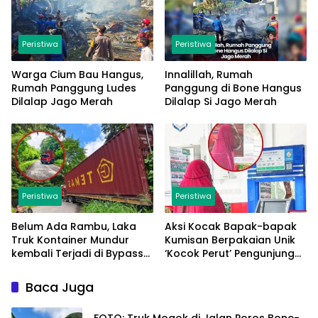
Peristiwa
Peristiwa
Warga Cium Bau Hangus,
Innalillah, Rumah
Rumah Panggung Ludes
Panggung di Bone Hangus
Dilalap Jago Merah
Dilalap Si Jago Merah
Peristiwa
Peristiwa
Belum Ada Rambu, Laka
Aksi Kocak Bapak-bapak
Truk Kontainer Mundur
Kumisan Berpakaian Unik
kembali Terjadi di Bypass
‘Kocok Perut’ Pengunjung
Sumpallabbu
dan Pegawai Alfamart,
Ngaku Aktifkan Layar
Baca Juga
Sentuh Atm
FOTO: Truk Mogok di Jalan Poros Bone-