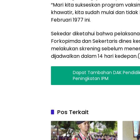
“Mari kita sukseskan program vaksina
khawatir, kita sudah mulai dan tidak
Februari 1977 ini.
Sekedar diketahui bahwa pelaksanaan 
Forkopimda dan Sekertaris dines k
melakukan skrening sebelum meneri
dijadwalkan dalam 14 hari kedepan.
Dapat Tambahan DAK Pendidika
Peningkatan IPM
Pos Terkait