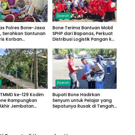
h
Daerah
as Polres Bone-Jasa
Bone Terima Bantuan Mobil
a, Serahkan Santunan
SPHP dari Bapanas, Perkuat
ris Korban
Distribusi Logistik Pangan ke
ntas Terima Rp50
Masyarakat
h
Daerah
 TMMD ke-129 Kodim
Bupati Bone Hadirkan
one Rampungkan
Senyum untuk Pelajar yang
Akhir Jembatan
Sepatunya Rusak di Tengah
 Pattuku, Jaring
Gerak Jalan Kemerdekaan
an Mulai Terpasang