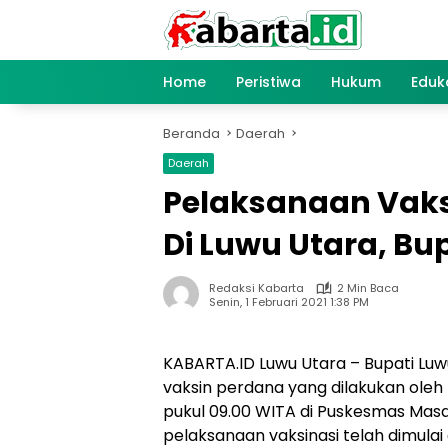
Langsung
ke
konten
Home
Peristiwa
Hukum
Eduk
Beranda
Daerah
Daerah
Pelaksanaan Vaks
Di Luwu Utara, Bu
Redaksi Kabarta
2 Min Baca
Senin, 1 Februari 2021 1:38 PM
KABARTA.ID Luwu Utara – Bupati Luwu
vaksin perdana yang dilakukan oleh 
pukul 09.00 WITA di Puskesmas Ma
pelaksanaan vaksinasi telah dimulai 