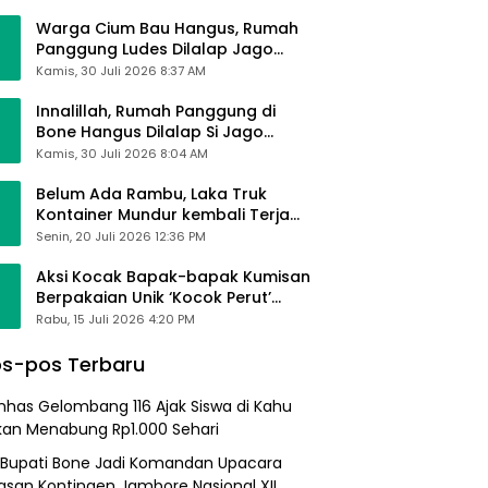
Alhamdulillah Saya Baik-Baik Saja
Warga Cium Bau Hangus, Rumah
Panggung Ludes Dilalap Jago
Merah
Kamis, 30 Juli 2026 8:37 AM
Innalillah, Rumah Panggung di
Bone Hangus Dilalap Si Jago
Merah
Kamis, 30 Juli 2026 8:04 AM
Belum Ada Rambu, Laka Truk
Kontainer Mundur kembali Terjadi
di Bypass Sumpallabbu
Senin, 20 Juli 2026 12:36 PM
Aksi Kocak Bapak-bapak Kumisan
Berpakaian Unik ‘Kocok Perut’
Pengunjung dan Pegawai
Rabu, 15 Juli 2026 4:20 PM
Alfamart, Ngaku Aktifkan Layar
Sentuh Atm
s-pos Terbaru
nhas Gelombang 116 Ajak Siswa di Kahu
kan Menabung Rp1.000 Sehari
 Bupati Bone Jadi Komandan Upacara
asan Kontingen Jambore Nasional XII