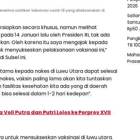
2026
 menerima suntikan Vaksinasi covid-19 yang dilaksanakan di
Satla
Santu
siapkan secara khusus, namun melihat
Rp50 
ada 14 Januari lalu oleh Presiden RI, tak ada
Pangk
orkan. Oleh karena itu saya mengajak kepada
TB 10
k menyukseskan pelaksanaan vaksinasi ini,”
Mahas
Sulsel ini.
Prasa
rtama kepada nakes di Luwu Utara dapat selesai
akes, vaksin paling lama akan kita tuntaskan
fasilitas kesehatan kita ada yang di daerah
bisa selesai dalam 1-2 hari kedepan”.
 Voli Putra dan Putri Lolos ke Porprov XVII
 untuk mensukseskan vaksinasi di luwu utara.