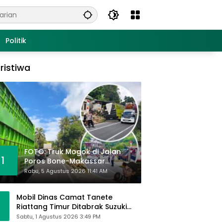
Politik
ristiwa
FOTO: Truk Mogok di Jalan
1
Poros Bone-Makassar
Sebabkan Macet, Polisi Turun
Rabu, 5 Agustus 2026 11:41 AM
Tangan
Mobil Dinas Camat Tanete
Riattang Timur Ditabrak Suzuki
Ertiga, Camat Andi Habibie:
Sabtu, 1 Agustus 2026 3:49 PM