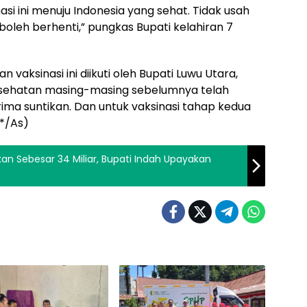
si ini menuju Indonesia yang sehat. Tidak usah
 boleh berhenti,” pungkas Bupati kelahiran 7
vaksinasi ini diikuti oleh Bupati Luwu Utara,
esehatan masing-masing sebelumnya telah
ma suntikan. Dan untuk vaksinasi tahap kedua
(*/As)
n Sebesar 34 Miliar, Bupati Indah Upayakan