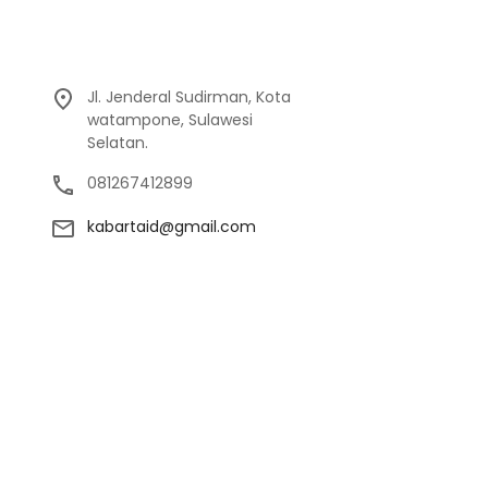
Jl. Jenderal Sudirman, Kota
watampone, Sulawesi
Selatan.
081267412899
kabartaid@gmail.com