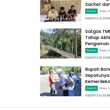
Sachet dan
Daerah
Rabu, 5
KABARTA.ID, BON
Satgas TM
Tahap Akhi
Pengaman 
Daerah
Rabu, 
KABARTA.ID, BO
Bupati Bon
Sepatunya 
Kemerdek
Daerah
Rabu, 5
KABARTA.ID, BON