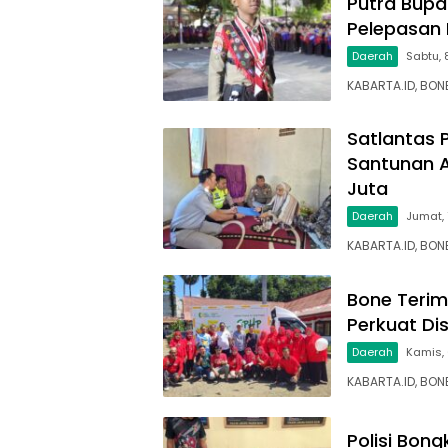
Putra Bupa
Pelepasan 
Daerah
Sabtu, 
KABARTA.ID, BON
Satlantas 
Santunan A
Juta
Daerah
Jumat,
KABARTA.ID, BONE
Bone Terim
Perkuat Di
Daerah
Kamis,
KABARTA.ID, BO
Polisi Bon