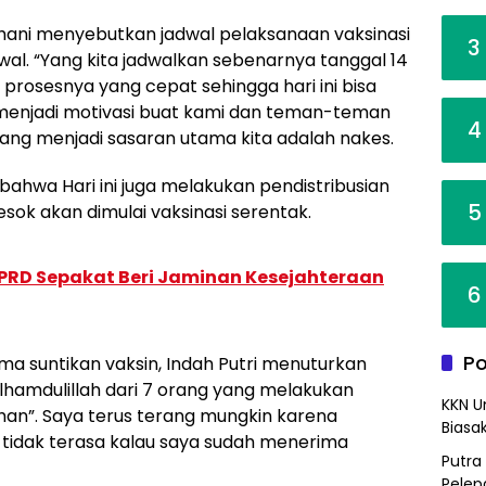
arhani menyebutkan jadwal pelaksanaan vaksinasi
3
wal. “Yang kita jadwalkan sebenarnya tanggal 14
rosesnya yang cepat sehingga hari ini bisa
menjadi motivasi buat kami dan teman-teman
4
ang menjadi sasaran utama kita adalah nakes.
 bahwa Hari ini juga melakukan pendistribusian
5
esok akan dimulai vaksinasi serentak.
PRD Sepakat Beri Jaminan Kesejahteraan
6
Po
ma suntikan vaksin, Indah Putri menuturkan
hamdulillah dari 7 orang yang melakukan
KKN U
luhan”. Saya terus terang mungkin karena
Biasa
 tidak terasa kalau saya sudah menerima
Putra
Pelep