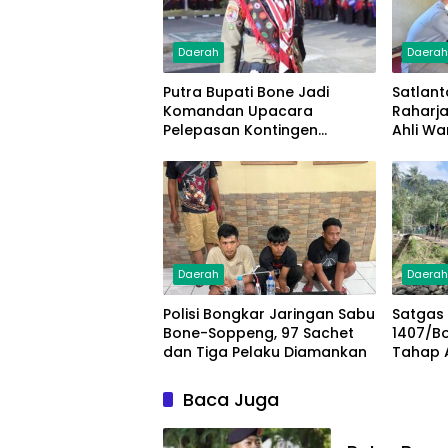
Daerah
Daera
Putra Bupati Bone Jadi
Satlant
Komandan Upacara
Raharj
Pelepasan Kontingen
Ahli Wa
Jambore Nasional XII 2026
Lakala
Juta
Daerah
Daera
Polisi Bongkar Jaringan Sabu
Satgas
Bone-Soppeng, 97 Sachet
1407/B
dan Tiga Pelaku Diamankan
Tahap 
Gantung
Pengam
Baca Juga