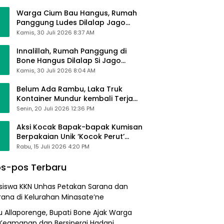
Alhamdulillah Saya Baik-Baik Saja
Warga Cium Bau Hangus, Rumah
Panggung Ludes Dilalap Jago
Merah
Kamis, 30 Juli 2026 8:37 AM
Innalillah, Rumah Panggung di
Bone Hangus Dilalap Si Jago
Merah
Kamis, 30 Juli 2026 8:04 AM
Belum Ada Rambu, Laka Truk
Kontainer Mundur kembali Terjadi
di Bypass Sumpallabbu
Senin, 20 Juli 2026 12:36 PM
Aksi Kocak Bapak-bapak Kumisan
Berpakaian Unik ‘Kocok Perut’
Pengunjung dan Pegawai
Rabu, 15 Juli 2026 4:20 PM
Alfamart, Ngaku Aktifkan Layar
Sentuh Atm
s-pos Terbaru
iswa KKN Unhas Petakan Sarana dan
rana di Kelurahan Minasate’ne
lu Allaporenge, Bupati Bone Ajak Warga
Keamanan dan Bersinergi Hadapi