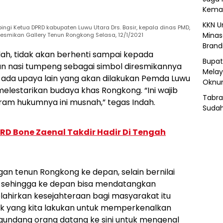
Kemar
KKN U
mpingi Ketua DPRD kabupaten Luwu Utara Drs. Basir, kepala dinas PMD,
Minas
resmikan Gallery Tenun Rongkong Selasa, 12/1/2021
Brand
ndah, tidak akan berhenti sampai kepada
Bupat
n nasi tumpeng sebagai simbol diresmikannya
Melay
h ada upaya lain yang akan dilakukan Pemda Luwu
Oknum
estarikan budaya khas Rongkong. “Ini wajib
Tabra
ram hukumnya ini musnah,” tegas Indah.
Sudah
PRD Bone Zaenal Takdir Hadir Di Tengah
an tenun Rongkong ke depan, selain bernilai
i, sehingga ke depan bisa mendatangkan
ahirkan kesejahteraan bagi masyarakat itu
yak yang kita lakukan untuk memperkenalkan
ngundang orang datang ke sini untuk mengenal