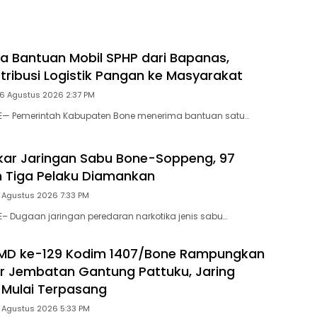
h Modern
Hingga Camat se-
Kabupaten
a Bantuan Mobil SPHP dari Bapanas,
stribusi Logistik Pangan ke Masyarakat
 6 Agustus 2026 2:37 PM
NE— Pemerintah Kabupaten Bone menerima bantuan satu…
gkar Jaringan Sabu Bone-Soppeng, 97
 Tiga Pelaku Diamankan
 Agustus 2026 7:33 PM
E– Dugaan jaringan peredaran narkotika jenis sabu…
MD ke-129 Kodim 1407/Bone Rampungkan
r Jembatan Gantung Pattuku, Jaring
Mulai Terpasang
5 Agustus 2026 5:33 PM