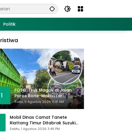
Politik
ristiwa
FOTO: Truk Mogok di Jalan
1
Poros Bone-Makassar
Sebabkan Macet, Polisi Turun
Rabu, 5 Agustus 2026 11:41 AM
Tangan
Mobil Dinas Camat Tanete
Riattang Timur Ditabrak Suzuki
Ertiga, Camat Andi Habibie:
Sabtu, 1 Agustus 2026 3:49 PM