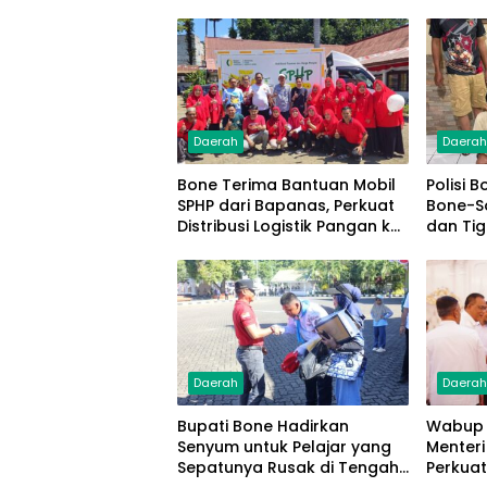
Daerah
Daera
Bone Terima Bantuan Mobil
Polisi 
SPHP dari Bapanas, Perkuat
Bone-S
Distribusi Logistik Pangan ke
dan Ti
Masyarakat
Daerah
Daera
Bupati Bone Hadirkan
Wabup 
Senyum untuk Pelajar yang
Menteri
Sepatunya Rusak di Tengah
Perkuat