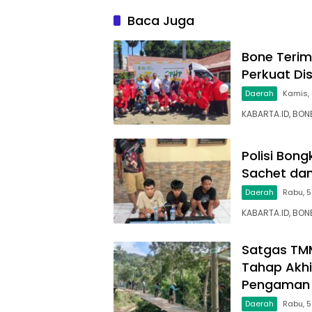
Gerak Jalan Kemerdekaan
Sampa
Baca Juga
Bone Terim
Perkuat Di
Daerah
Kamis,
KABARTA.ID, BO
Polisi Bon
Sachet dan
Daerah
Rabu, 5
KABARTA.ID, BON
Satgas TM
Tahap Akhi
Pengaman 
Daerah
Rabu, 