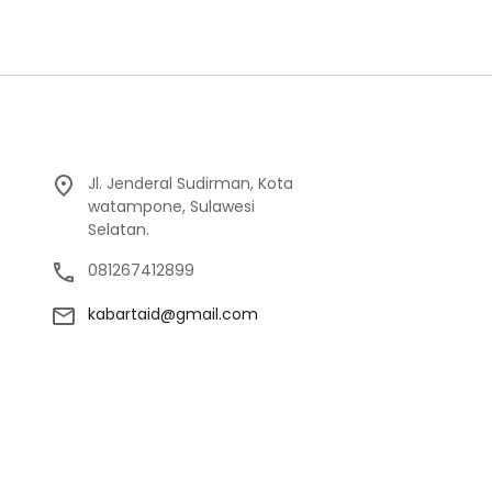
Jl. Jenderal Sudirman, Kota
watampone, Sulawesi
Selatan.
081267412899
kabartaid@gmail.com