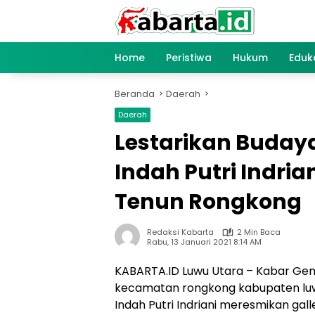
Langsung
ke
konten
Home
Peristiwa
Hukum
Eduk
Beranda
Daerah
Daerah
Lestarikan Buday
Indah Putri Indria
Tenun Rongkong
Redaksi Kabarta
2 Min Baca
Rabu, 13 Januari 2021 8:14 AM
KABARTA.ID Luwu Utara – Kabar Gem
kecamatan rongkong kabupaten luwu 
Indah Putri Indriani meresmikan ga