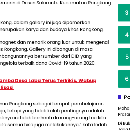
emarin di Dusun Salurante Kecamatan Rongkong.
3
kong, dalam gallery ini juga dipamerkan
 merupakan karya dan budaya khas Rongkong.
4
i magnet dan menarik orang luar untuk mengenal
as Rongkong. Gallery ini dibangun di masa
5
embangunannya bersumber dari DID yang
gelola terbaik dana Covid-19 tahun 2020.
6
amba Desa Laba Terus Terkikis, Wabup
lisasi
Po
enun Rongkong sebagai tempat pembelajaran.
Mahas
aja, tetapi yang tidak kalah pentingnya adalah
Prasa
inya ini tidak berhenti di orang-orang tua kita
Di Bu
ta semua bisa juga melakukannya,” kata Indah
Jaga 