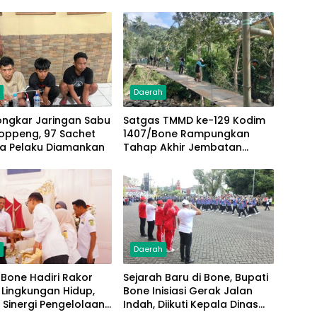
h
Daerah
Bongkar Jaringan Sabu
Satgas TMMD ke-129 Kodim
oppeng, 97 Sachet
1407/Bone Rampungkan
ga Pelaku Diamankan
Tahap Akhir Jembatan
Gantung Pattuku, Jaring
Pengaman Mulai Terpasang
h
Daerah
Bone Hadiri Rakor
Sejarah Baru di Bone, Bupati
 Lingkungan Hidup,
Bone Inisiasi Gerak Jalan
 Sinergi Pengelolaan
Indah, Diikuti Kepala Dinas