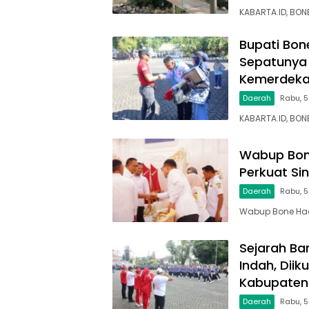
KABARTA.ID, BO
Bupati Bon
Sepatunya 
Kemerdek
Daerah
Rabu, 5
KABARTA.ID, BON
Wabup Bone
Perkuat Si
Daerah
Rabu, 
Wabup Bone Hadi
Sejarah Bar
Indah, Dii
Kabupaten
Daerah
Rabu, 5