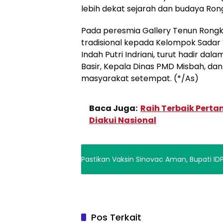
lebih dekat sejarah dan budaya Rong
Pada peresmia Gallery Tenun Rongko
tradisional kepada Kelompok Sadar 
Indah Putri Indriani, turut hadir da
Basir, Kepala Dinas PMD Misbah, dan
masyarakat setempat. (*/As)
Baca Juga:
Raih Terbaik Perta
Diakui Nasional
Pastikan Vaksin Sinovac Aman, Bupati IDP
Pos Terkait