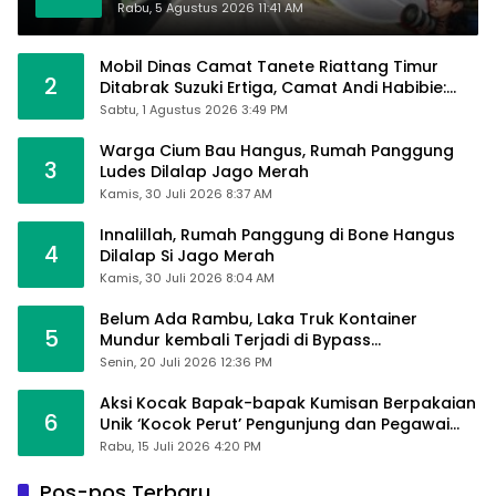
Tangan
Rabu, 5 Agustus 2026 11:41 AM
Mobil Dinas Camat Tanete Riattang Timur
2
Ditabrak Suzuki Ertiga, Camat Andi Habibie:
Alhamdulillah Saya Baik-Baik Saja
Sabtu, 1 Agustus 2026 3:49 PM
Warga Cium Bau Hangus, Rumah Panggung
3
Ludes Dilalap Jago Merah
Kamis, 30 Juli 2026 8:37 AM
Innalillah, Rumah Panggung di Bone Hangus
4
Dilalap Si Jago Merah
Kamis, 30 Juli 2026 8:04 AM
Belum Ada Rambu, Laka Truk Kontainer
5
Mundur kembali Terjadi di Bypass
Sumpallabbu
Senin, 20 Juli 2026 12:36 PM
Aksi Kocak Bapak-bapak Kumisan Berpakaian
6
Unik ‘Kocok Perut’ Pengunjung dan Pegawai
Alfamart, Ngaku Aktifkan Layar Sentuh Atm
Rabu, 15 Juli 2026 4:20 PM
Pos-pos Terbaru