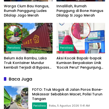
Warga Cium Bau Hangus,
Innalillah, Rumah
Rumah Panggung Ludes
Panggung di Bone Hangus
Dilalap Jago Merah
Dilalap Si Jago Merah
Peristiwa
Peristiwa
Belum Ada Rambu, Laka
Aksi Kocak Bapak-bapak
Truk Kontainer Mundur
Kumisan Berpakaian Unik
kembali Terjadi di Bypass
‘Kocok Perut’ Pengunjung
Sumpallabbu
dan Pegawai Alfamart,
Ngaku Aktifkan Layar
Baca Juga
Sentuh Atm
FOTO: Truk Mogok di Jalan Poros Bone-
Makassar Sebabkan Macet, Polisi Turun
Tangan
Peristiwa
Rabu, 5 Agustus 2026 11:41 AM