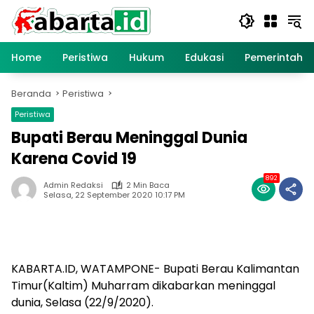
Langsung
ke
konten
Home
Peristiwa
Hukum
Edukasi
Pemerintaha
Beranda
Peristiwa
Peristiwa
Bupati Berau Meninggal Dunia
Karena Covid 19
892
Admin Redaksi
2 Min Baca
Selasa, 22 September 2020 10:17 PM
KABARTA.ID, WATAMPONE- Bupati Berau Kalimantan
Timur(Kaltim) Muharram dikabarkan meninggal
dunia, Selasa (22/9/2020).