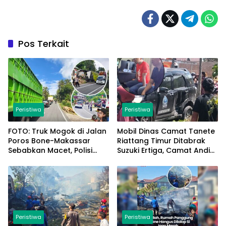
Pos Terkait
Peristiwa
Peristiwa
FOTO: Truk Mogok di Jalan
Mobil Dinas Camat Tanete
Poros Bone-Makassar
Riattang Timur Ditabrak
Sebabkan Macet, Polisi
Suzuki Ertiga, Camat Andi
Turun Tangan
Habibie: Alhamdulillah
Saya Baik-Baik Saja
Peristiwa
Peristiwa