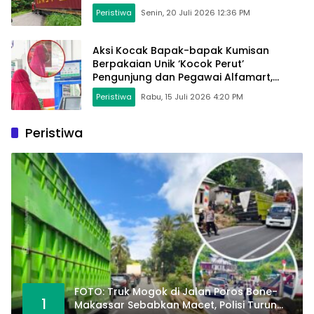
Peristiwa
Senin, 20 Juli 2026 12:36 PM
Aksi Kocak Bapak-bapak Kumisan
Berpakaian Unik ‘Kocok Perut’
Pengunjung dan Pegawai Alfamart,
Ngaku Aktifkan Layar Sentuh Atm
Peristiwa
Rabu, 15 Juli 2026 4:20 PM
Peristiwa
FOTO: Truk Mogok di Jalan Poros Bone-
1
Makassar Sebabkan Macet, Polisi Turun