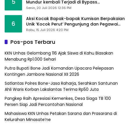
5
Mundur kembali Terjadi di Bypass
Sumpallabbu
Senin, 20 Juli 2026 12:36 PM
Aksi Kocak Bapak-bapak Kumisan Berpakaian
6
Unik ‘Kocok Perut’ Pengunjung dan Pegawai
Alfamart, Ngaku Aktifkan Layar Sentuh Atm
Rabu, 15 Juli 2026 4:20 PM
Pos-pos Terbaru
KKN Unhas Gelombang 116 Ajak Siswa di Kahu Biasakan
Menabung Rp1.000 Sehari
Putra Bupati Bone Jadi Komandan Upacara Pelepasan
Kontingen Jambore Nasional XII 2026
Satlantas Polres Bone-Jasa Raharja, Serahkan Santunan
Ahli Waris Korban Lakalantas Terima Rp50 Juta
Pangkep Raih Apresiasi Kemenkes, Desa Siaga TB 100
Persen Siap Jadi Percontohan Nasional
Mahasiswa KKN Unhas Petakan Sarana dan Prasarana di
Kelurahan Minasate’ne