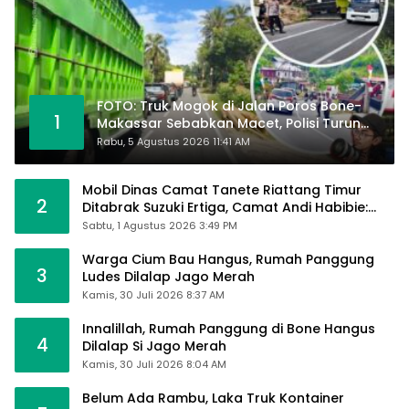
FOTO: Truk Mogok di Jalan Poros Bone-
1
Makassar Sebabkan Macet, Polisi Turun
Tangan
Rabu, 5 Agustus 2026 11:41 AM
Mobil Dinas Camat Tanete Riattang Timur
2
Ditabrak Suzuki Ertiga, Camat Andi Habibie:
Alhamdulillah Saya Baik-Baik Saja
Sabtu, 1 Agustus 2026 3:49 PM
Warga Cium Bau Hangus, Rumah Panggung
3
Ludes Dilalap Jago Merah
Kamis, 30 Juli 2026 8:37 AM
Innalillah, Rumah Panggung di Bone Hangus
4
Dilalap Si Jago Merah
Kamis, 30 Juli 2026 8:04 AM
Belum Ada Rambu, Laka Truk Kontainer