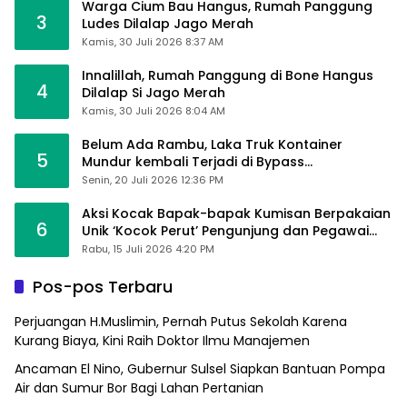
Warga Cium Bau Hangus, Rumah Panggung
3
Ludes Dilalap Jago Merah
Kamis, 30 Juli 2026 8:37 AM
Innalillah, Rumah Panggung di Bone Hangus
4
Dilalap Si Jago Merah
Kamis, 30 Juli 2026 8:04 AM
Belum Ada Rambu, Laka Truk Kontainer
5
Mundur kembali Terjadi di Bypass
Sumpallabbu
Senin, 20 Juli 2026 12:36 PM
Aksi Kocak Bapak-bapak Kumisan Berpakaian
6
Unik ‘Kocok Perut’ Pengunjung dan Pegawai
Alfamart, Ngaku Aktifkan Layar Sentuh Atm
Rabu, 15 Juli 2026 4:20 PM
Pos-pos Terbaru
Perjuangan H.Muslimin, Pernah Putus Sekolah Karena
Kurang Biaya, Kini Raih Doktor Ilmu Manajemen
Ancaman El Nino, Gubernur Sulsel Siapkan Bantuan Pompa
Air dan Sumur Bor Bagi Lahan Pertanian