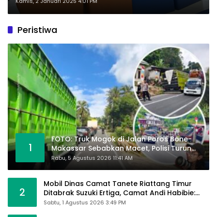
Juta
Kamis, 2 Januari 2025 4:01 PM
Peristiwa
FOTO: Truk Mogok di Jalan Poros Bone-
1
Makassar Sebabkan Macet, Polisi Turun
Tangan
Rabu, 5 Agustus 2026 11:41 AM
Mobil Dinas Camat Tanete Riattang Timur
2
Ditabrak Suzuki Ertiga, Camat Andi Habibie:
Alhamdulillah Saya Baik-Baik Saja
Sabtu, 1 Agustus 2026 3:49 PM