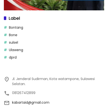
Label
Bontang
Bone
sulsel
Ulaweng
dprd
Jl. Jenderal Sudirman, Kota watampone, Sulawesi
Selatan.
081267412899
kabartaid@gmail.com