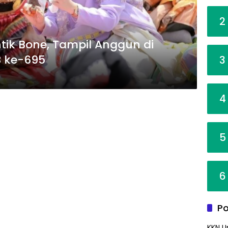
2
ik Bone, Tampil Anggun di
 ke-695
3
4
5
6
Po
KKN U