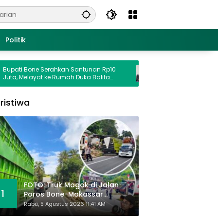
Politik
Bone Serahkan Santunan Rp10
Balita Tewas Ditabrak Mobil 
layat ke Rumah Duka Balita
Dikemudikan Oknum Perwira P
abrak Oknum Polisi
di Lokasi Gerak Jalan
ristiwa
FOTO: Truk Mogok di Jalan
1
Poros Bone-Makassar
Sebabkan Macet, Polisi Turun
Rabu, 5 Agustus 2026 11:41 AM
Tangan