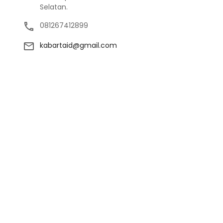
Selatan.
081267412899
kabartaid@gmail.com