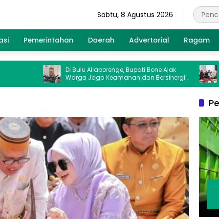
Sabtu, 8 Agustus 2026
asi
Pemerintahan
Daerah
Advertorial
Ragam
Di Bulu Allaporenge, Bupati Bone Ajak
Bupati 
Warga Jaga Keamanan dan Bersinergi
Juta, Me
Hadapi Kemarau El Nino
Korban T
Pe