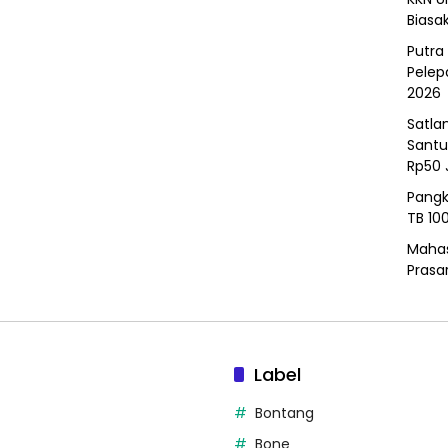
Biasa
Putra
Pelep
2026
Satla
Santu
Rp50 
Pangk
TB 10
Mahas
Prasa
Label
Bontang
Bone