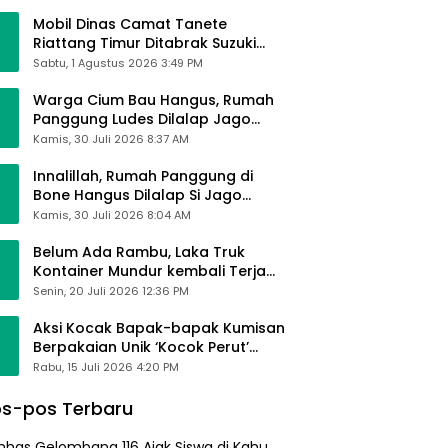
Mobil Dinas Camat Tanete
Riattang Timur Ditabrak Suzuki
Ertiga, Camat Andi Habibie:
Sabtu, 1 Agustus 2026 3:49 PM
Alhamdulillah Saya Baik-Baik Saja
Warga Cium Bau Hangus, Rumah
Panggung Ludes Dilalap Jago
Merah
Kamis, 30 Juli 2026 8:37 AM
Innalillah, Rumah Panggung di
Bone Hangus Dilalap Si Jago
Merah
Kamis, 30 Juli 2026 8:04 AM
Belum Ada Rambu, Laka Truk
Kontainer Mundur kembali Terjadi
di Bypass Sumpallabbu
Senin, 20 Juli 2026 12:36 PM
Aksi Kocak Bapak-bapak Kumisan
Berpakaian Unik ‘Kocok Perut’
Pengunjung dan Pegawai
Rabu, 15 Juli 2026 4:20 PM
Alfamart, Ngaku Aktifkan Layar
Sentuh Atm
s-pos Terbaru
nhas Gelombang 116 Ajak Siswa di Kahu