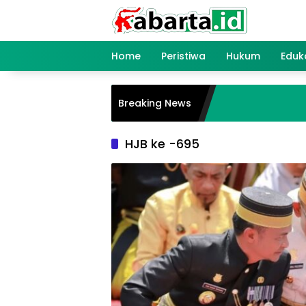
Langsung
ke
konten
Home
Peristiwa
Hukum
Eduk
Breaking News
HJB ke -695