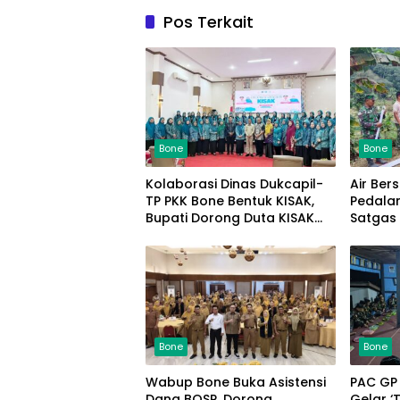
Pos Terkait
Bone
Bone
Kolaborasi Dinas Dukcapil-
Air Ber
TP PKK Bone Bentuk KISAK,
Pedala
Bupati Dorong Duta KISAK
Satgas
Percepat Kesadaran
Bone R
Adminduk hingga Pelosok
Penger
Desa
Bone
Bone
Wabup Bone Buka Asistensi
PAC GP
Dana BOSP, Dorong
Gelar ‘Tudang Sulekka’,