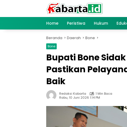
Langsung
ke
konten
Home
Peristiwa
Hukum
Eduk
Beranda
Daerah
Bone
Bone
Bupati Bone Sidak
Pastikan Pelayan
Baik
Redaksi Kabarta
1 Min Baca
Rabu, 10 Juni 2026 1:14 PM