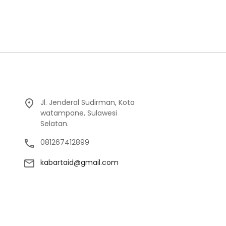
Jl. Jenderal Sudirman, Kota
watampone, Sulawesi
Selatan.
081267412899
kabartaid@gmail.com