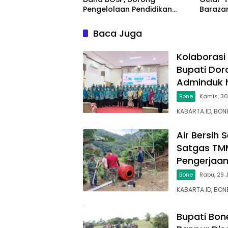
Pengelolaan Pendidikan
Barazan
yang Transparan dan
Kelilin
Akuntabel
Baca Juga
Kolaborasi
Bupati Dor
Adminduk 
Bone
Kamis, 30
KABARTA.ID, BON
Air Bersih
Satgas TM
Pengerjaan
Bone
Rabu, 29 
KABARTA.ID, BON
Bupati Bone