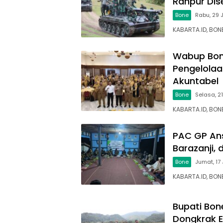
Ranpur Dise
Bone
Rabu, 29 
KABARTA.ID, BON
Wabup Bone
Pengelolaa
Akuntabel
Bone
Selasa, 21
KABARTA.ID, BONE
PAC GP Ans
Barazanji, 
Bone
Jumat, 17 
KABARTA.ID, BO
Bupati Bon
Dongkrak E