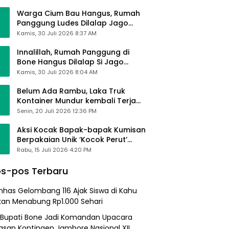
Alhamdulillah Saya Baik-Baik Saja
Warga Cium Bau Hangus, Rumah
Panggung Ludes Dilalap Jago
Merah
Kamis, 30 Juli 2026 8:37 AM
Innalillah, Rumah Panggung di
Bone Hangus Dilalap Si Jago
Merah
Kamis, 30 Juli 2026 8:04 AM
Belum Ada Rambu, Laka Truk
Kontainer Mundur kembali Terjadi
di Bypass Sumpallabbu
Senin, 20 Juli 2026 12:36 PM
Aksi Kocak Bapak-bapak Kumisan
Berpakaian Unik ‘Kocok Perut’
Pengunjung dan Pegawai
Rabu, 15 Juli 2026 4:20 PM
Alfamart, Ngaku Aktifkan Layar
Sentuh Atm
s-pos Terbaru
nhas Gelombang 116 Ajak Siswa di Kahu
kan Menabung Rp1.000 Sehari
 Bupati Bone Jadi Komandan Upacara
asan Kontingen Jambore Nasional XII