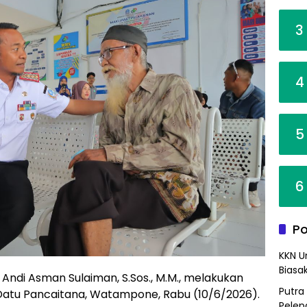
3
4
5
6
Po
KKN U
Biasa
 Andi Asman Sulaiman, S.Sos., M.M., melakukan
Putra
 Datu Pancaitana, Watampone, Rabu (10/6/2026).
Pelep