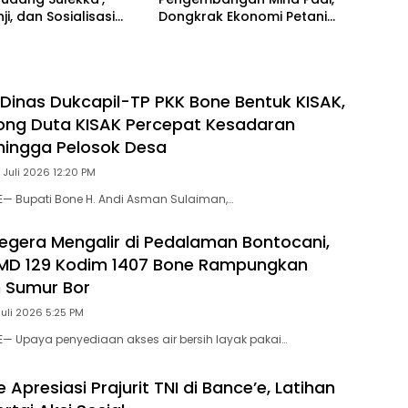
ji, dan Sosialisasi
Dongkrak Ekonomi Petani
g Perdana di Kampoti
dan Agrowisata
 Dinas Dukcapil-TP PKK Bone Bentuk KISAK,
ong Duta KISAK Percepat Kesadaran
hingga Pelosok Desa
 Juli 2026 12:20 PM
E— Bupati Bone H. Andi Asman Sulaiman,…
 Segera Mengalir di Pedalaman Bontocani,
MD 129 Kodim 1407 Bone Rampungkan
 Sumur Bor
Juli 2026 5:25 PM
E— Upaya penyediaan akses air bersih layak pakai…
 Apresiasi Prajurit TNI di Bance’e, Latihan