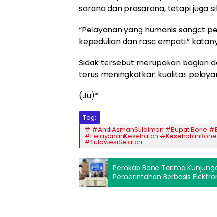
sarana dan prasarana, tetapi juga 
“Pelayanan yang humanis sangat pen
kepedulian dan rasa empati,” katany
Sidak tersebut merupakan bagian 
terus meningkatkan kualitas pelayan
(Ju)*
Tag:
#AndiAsmanSulaiman #BupatiBone #
#PelayananKesehatan #KesehatanBone
#SulawesiSelatan
Pemkab Bone Terima Kunjungan
Pemerintahan Berbasis Elektro