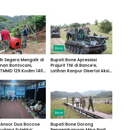
Bone
sih Segera Mengalir di
Bupati Bone Apresiasi
man Bontocani,
Prajurit TNI di Bance’e,
 TMMD 129 Kodim 1407
Latihan Ranpur Disertai Aksi
ampungkan
Sosial
jaan Sumur Bor
Bone
 Ansor Dua Boccoe
Bupati Bone Dorong
Pengembangan Mina Padi,