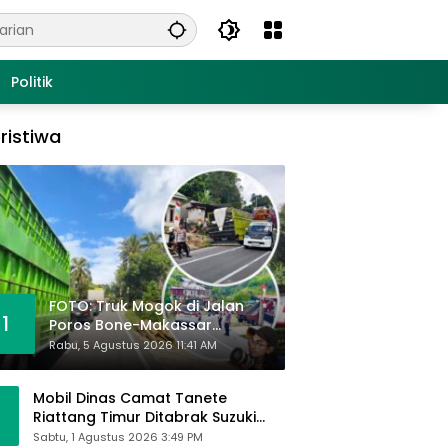
Politik
ristiwa
FOTO: Truk Mogok di Jalan
1
Poros Bone-Makassar
Sebabkan Macet, Polisi Turun
Rabu, 5 Agustus 2026 11:41 AM
Tangan
Mobil Dinas Camat Tanete
Riattang Timur Ditabrak Suzuki
Ertiga, Camat Andi Habibie:
Sabtu, 1 Agustus 2026 3:49 PM