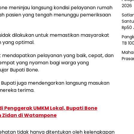
2026
one meninjau langsung kondisi pelayanan rumah
mlah pasien yang tengah menunggu pemeriksaan
Satla
Santu
Rp50 
sidak dilakukan untuk memastikan masyarakat
Pangk
yang optimal.
TB 10
Mahas
 mendapatkan pelayanan yang baik, cepat, dan
Prasa
 tempat yang nyaman bagi warga yang
jar Bupati Bone.
it, Bupati juga mendengarkan langsung masukan
 mereka terima.
di Penggerak UMKM Lokal, Bupati Bone
an Zidan di Watampone
ehatan tidak hanya ditentukan oleh kelengkapan