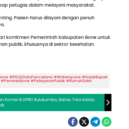
sikap petugas dalam melayani masyarakat.
ting. Pasien harus dilayani dengan penuh
a.
dari komitmen Pemerintah Kabupaten Bone untuk
an publik, khususnya di sektor kesehatan.
Bone #RSUDDatuPancaitana #Watampone #SidakBupati
 #PemkabBone #PelayananPublik #RumahSakit
 Komisi III DPRD Bulukumba, Bahas Tata Kelola
nik