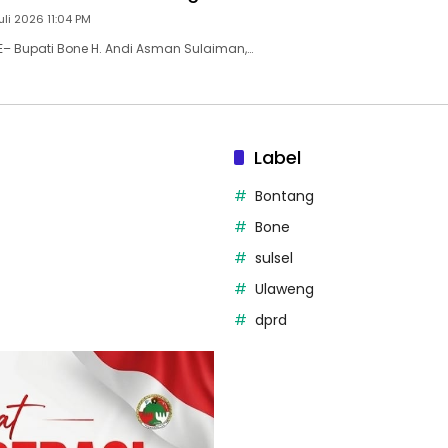
uli 2026 11:04 PM
E– Bupati Bone H. Andi Asman Sulaiman,…
Label
Bontang
Bone
sulsel
Ulaweng
dprd