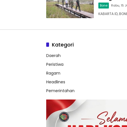
Bone
Rabu, 15 J
KABARTA.ID, BON
Kategori
Daerah
Peristiwa
Ragam
Headlines
Pemerintahan