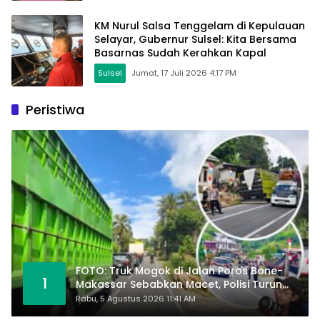
KM Nurul Salsa Tenggelam di Kepulauan
Selayar, Gubernur Sulsel: Kita Bersama
Basarnas Sudah Kerahkan Kapal
Sulsel
Jumat, 17 Juli 2026 4:17 PM
Peristiwa
FOTO: Truk Mogok di Jalan Poros Bone-
1
Makassar Sebabkan Macet, Polisi Turun
Tangan
Rabu, 5 Agustus 2026 11:41 AM