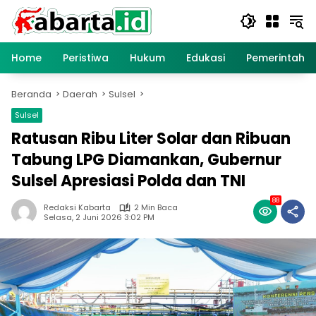
Langsung
ke
konten
Home
Peristiwa
Hukum
Edukasi
Pemerintaha
Beranda
Daerah
Sulsel
Sulsel
Ratusan Ribu Liter Solar dan Ribuan
Tabung LPG Diamankan, Gubernur
Sulsel Apresiasi Polda dan TNI
88
Redaksi Kabarta
2 Min Baca
Selasa, 2 Juni 2026 3:02 PM