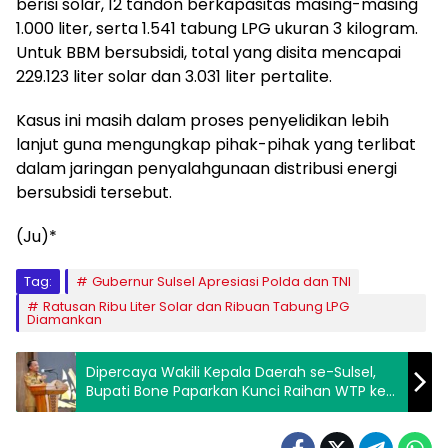
berisi solar, 12 tandon berkapasitas masing-masing
1.000 liter, serta 1.541 tabung LPG ukuran 3 kilogram.
Untuk BBM bersubsidi, total yang disita mencapai
229.123 liter solar dan 3.031 liter pertalite.
Kasus ini masih dalam proses penyelidikan lebih
lanjut guna mengungkap pihak-pihak yang terlibat
dalam jaringan penyalahgunaan distribusi energi
bersubsidi tersebut.
(Ju)*
Tag:
Gubernur Sulsel Apresiasi Polda dan TNI
Ratusan Ribu Liter Solar dan Ribuan Tabung LPG
Diamankan
Dipercaya Wakili Kepala Daerah se-Sulsel,
Bupati Bone Paparkan Kunci Raihan WTP ke-
11