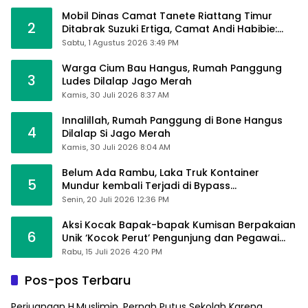
Mobil Dinas Camat Tanete Riattang Timur
2
Ditabrak Suzuki Ertiga, Camat Andi Habibie:
Alhamdulillah Saya Baik-Baik Saja
Sabtu, 1 Agustus 2026 3:49 PM
Warga Cium Bau Hangus, Rumah Panggung
3
Ludes Dilalap Jago Merah
Kamis, 30 Juli 2026 8:37 AM
Innalillah, Rumah Panggung di Bone Hangus
4
Dilalap Si Jago Merah
Kamis, 30 Juli 2026 8:04 AM
Belum Ada Rambu, Laka Truk Kontainer
5
Mundur kembali Terjadi di Bypass
Sumpallabbu
Senin, 20 Juli 2026 12:36 PM
Aksi Kocak Bapak-bapak Kumisan Berpakaian
6
Unik ‘Kocok Perut’ Pengunjung dan Pegawai
Alfamart, Ngaku Aktifkan Layar Sentuh Atm
Rabu, 15 Juli 2026 4:20 PM
Pos-pos Terbaru
Perjuangan H.Muslimin, Pernah Putus Sekolah Karena