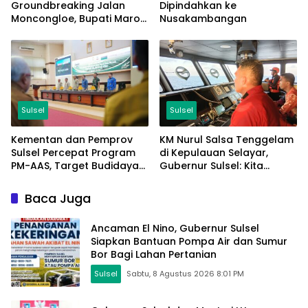
Groundbreaking Jalan
Dipindahkan ke
Moncongloe, Bupati Maros
Nusakambangan
Sebut Aspirasi Warga
Terjawab
Sulsel
Sulsel
Kementan dan Pemprov
KM Nurul Salsa Tenggelam
Sulsel Percepat Program
di Kepulauan Selayar,
PM-AAS, Target Budidaya
Gubernur Sulsel: Kita
Padi Capai 91.340 Hektare
Bersama Basarnas Sudah
Kerahkan Kapal
Baca Juga
Ancaman El Nino, Gubernur Sulsel
Siapkan Bantuan Pompa Air dan Sumur
Bor Bagi Lahan Pertanian
Sulsel
Sabtu, 8 Agustus 2026 8:01 PM