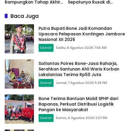
Rampungkan Tahap Akhir
Sepatunya Rusak di
Jembatan Gantung
Tengah Gerak Jalan
Pattuku, Jaring Pengaman
Kemerdekaan
Baca Juga
Mulai Terpasang
Putra Bupati Bone Jadi Komandan
Upacara Pelepasan Kontingen Jambore
Nasional XII 2026
Daerah
Sabtu, 8 Agustus 2026 7:58 AM
Satlantas Polres Bone-Jasa Raharja,
Serahkan Santunan Ahli Waris Korban
Lakalantas Terima Rp50 Juta
Daerah
Jumat, 7 Agustus 2026 5:38 PM
Bone Terima Bantuan Mobil SPHP dari
Bapanas, Perkuat Distribusi Logistik
Pangan ke Masyarakat
Daerah
Kamis, 6 Agustus 2026 2:37 PM