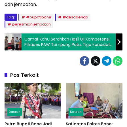
dan jembatan.
Tag:
#bupatibone
#desabengo
peresmianjembatan
Camat Kahu Serahkan Hasil Uji Kompetensi
Pilkades PAW Tompong Patu, Tiga Kandidat
Raih Nilai Tertinggi
Pos Terkait
Daerah
Daerah
Putra Bupati Bone Jadi
Satlantas Polres Bone-