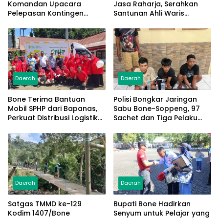
Komandan Upacara
Jasa Raharja, Serahkan
Pelepasan Kontingen
Santunan Ahli Waris
Jambore Nasional XII 2026
Korban Lakalantas Terima
Rp50 Juta
Daerah
Daerah
Bone Terima Bantuan
Polisi Bongkar Jaringan
Mobil SPHP dari Bapanas,
Sabu Bone-Soppeng, 97
Perkuat Distribusi Logistik
Sachet dan Tiga Pelaku
Pangan ke Masyarakat
Diamankan
Daerah
Daerah
Satgas TMMD ke-129
Bupati Bone Hadirkan
Kodim 1407/Bone
Senyum untuk Pelajar yang