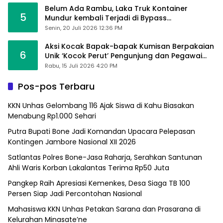
Belum Ada Rambu, Laka Truk Kontainer
5
Mundur kembali Terjadi di Bypass
Sumpallabbu
Senin, 20 Juli 2026 12:36 PM
Aksi Kocak Bapak-bapak Kumisan Berpakaian
6
Unik ‘Kocok Perut’ Pengunjung dan Pegawai
Alfamart, Ngaku Aktifkan Layar Sentuh Atm
Rabu, 15 Juli 2026 4:20 PM
Pos-pos Terbaru
KKN Unhas Gelombang 116 Ajak Siswa di Kahu Biasakan
Menabung Rp1.000 Sehari
Putra Bupati Bone Jadi Komandan Upacara Pelepasan
Kontingen Jambore Nasional XII 2026
Satlantas Polres Bone-Jasa Raharja, Serahkan Santunan
Ahli Waris Korban Lakalantas Terima Rp50 Juta
Pangkep Raih Apresiasi Kemenkes, Desa Siaga TB 100
Persen Siap Jadi Percontohan Nasional
Mahasiswa KKN Unhas Petakan Sarana dan Prasarana di
Kelurahan Minasate’ne