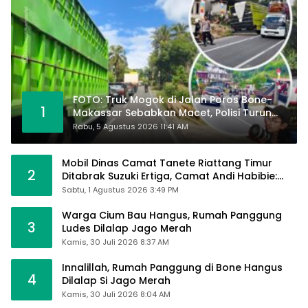
FOTO: Truk Mogok di Jalan Poros Bone-
1
Makassar Sebabkan Macet, Polisi Turun
Tangan
Rabu, 5 Agustus 2026 11:41 AM
Mobil Dinas Camat Tanete Riattang Timur
2
Ditabrak Suzuki Ertiga, Camat Andi Habibie:
Alhamdulillah Saya Baik-Baik Saja
Sabtu, 1 Agustus 2026 3:49 PM
Warga Cium Bau Hangus, Rumah Panggung
3
Ludes Dilalap Jago Merah
Kamis, 30 Juli 2026 8:37 AM
Innalillah, Rumah Panggung di Bone Hangus
4
Dilalap Si Jago Merah
Kamis, 30 Juli 2026 8:04 AM