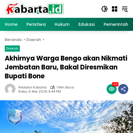
Langsung
ke
konten
Home
Peristiwa
Hukum
Edukasi
Pemerintaha
Beranda
Daerah
Daerah
Akhirnya Warga Bengo akan Nikmati
Jembatan Baru, Bakal Diresmikan
Bupati Bone
441
Redaksi Kabarta
1 Min Baca
Rabu, 6 Mei 2026 8:44 PM