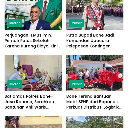
Daerah
Daerah
Perjuangan H.Muslimin,
Putra Bupati Bone Jadi
Pernah Putus Sekolah
Komandan Upacara
Karena Kurang Biaya, Kini
Pelepasan Kontingen
Raih Doktor Ilmu
Jambore Nasional XII 2026
Manajemen
Daerah
Daerah
Satlantas Polres Bone-
Bone Terima Bantuan
Jasa Raharja, Serahkan
Mobil SPHP dari Bapanas,
Santunan Ahli Waris
Perkuat Distribusi Logistik
Korban Lakalantas Terima
Pangan ke Masyarakat
Rp50 Juta