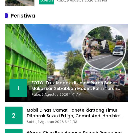
Daerah
Rabu, 5 Agustus 2026 5:33 PM
Peristiwa
FOTO: Truk Mogok di Jalan Poros Bone-
1
Makassar Sebabkan Macet, Polisi Turun
Tangan
Rabu, 5 Agustus 2026 11:41 AM
Mobil Dinas Camat Tanete Riattang Timur
2
Ditabrak Suzuki Ertiga, Camat Andi Habibie:
Alhamdulillah Saya Baik-Baik Saja
Sabtu, 1 Agustus 2026 3:49 PM
Warga Cium Bau Hangus, Rumah Panggung