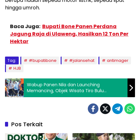
berupa hadiah sepeda motor listrik, sepeda lipat
hingga umroh.
Baca Juga:
Bupati Bone Panen Perdana
Jagung Raja di Ulaweng, Hasilkan 12 Ton Per
Hektar
Tag:
#bupatibone
#jalansehat
antimager
HJB
Wabup Panen Nila dan Launching
Memancing, Objek Wisata Tiro Bulu
Digadang Jadi Destinasi Favorit Bone
Pos Terkait