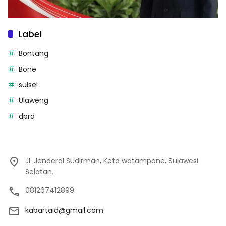
Label
Bontang
Bone
sulsel
Ulaweng
dprd
Jl. Jenderal Sudirman, Kota watampone, Sulawesi
Selatan.
081267412899
kabartaid@gmail.com