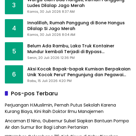
3
Ludes Dilalap Jago Merah
Kamis, 30 Juli 2026 8:37 AM
Innalillah, Rumah Panggung di Bone Hangus
4
Dilalap Si Jago Merah
Kamis, 30 Juli 2026 8:04 AM
Belum Ada Rambu, Laka Truk Kontainer
5
Mundur kembali Terjadi di Bypass
Sumpallabbu
Senin, 20 Juli 2026 12:36 PM
Aksi Kocak Bapak-bapak Kumisan Berpakaian
6
Unik ‘Kocok Perut’ Pengunjung dan Pegawai
Alfamart, Ngaku Aktifkan Layar Sentuh Atm
Rabu, 15 Juli 2026 4:20 PM
Pos-pos Terbaru
Perjuangan H.Muslimin, Pernah Putus Sekolah Karena
Kurang Biaya, Kini Raih Doktor Ilmu Manajemen
Ancaman El Nino, Gubernur Sulsel Siapkan Bantuan Pompa
Air dan Sumur Bor Bagi Lahan Pertanian