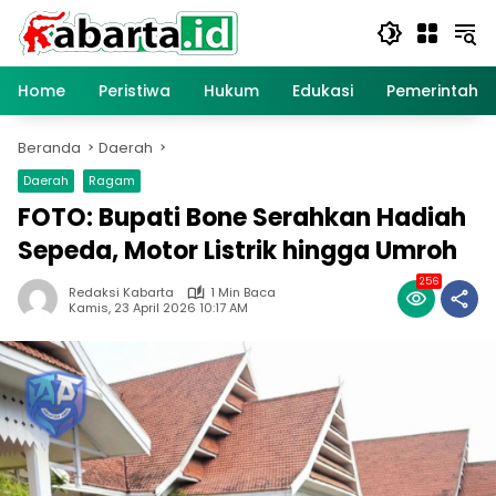
Langsung
ke
konten
Home
Peristiwa
Hukum
Edukasi
Pemerintaha
Beranda
Daerah
Daerah
Ragam
FOTO: Bupati Bone Serahkan Hadiah
Sepeda, Motor Listrik hingga Umroh
256
Redaksi Kabarta
1 Min Baca
Kamis, 23 April 2026 10:17 AM