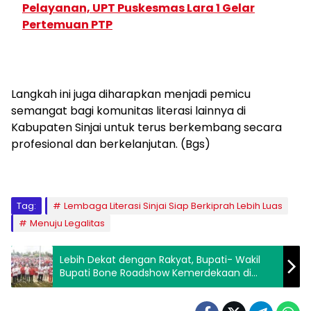
Pelayanan, UPT Puskesmas Lara 1 Gelar
Pertemuan PTP
Langkah ini juga diharapkan menjadi pemicu
semangat bagi komunitas literasi lainnya di
Kabupaten Sinjai untuk terus berkembang secara
profesional dan berkelanjutan. (Bgs)
Tag:
Lembaga Literasi Sinjai Siap Berkiprah Lebih Luas
Menuju Legalitas
Lebih Dekat dengan Rakyat, Bupati- Wakil
Bupati Bone Roadshow Kemerdekaan di
Bone Selatan