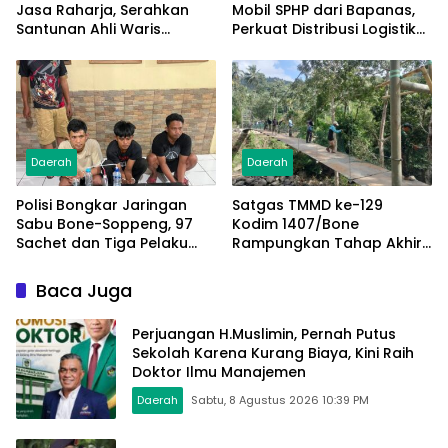
Jasa Raharja, Serahkan
Mobil SPHP dari Bapanas,
Santunan Ahli Waris
Perkuat Distribusi Logistik
Korban Lakalantas Terima
Pangan ke Masyarakat
Rp50 Juta
Daerah
Daerah
Polisi Bongkar Jaringan
Satgas TMMD ke-129
Sabu Bone-Soppeng, 97
Kodim 1407/Bone
Sachet dan Tiga Pelaku
Rampungkan Tahap Akhir
Diamankan
Jembatan Gantung
Pattuku, Jaring Pengaman
Baca Juga
Mulai Terpasang
Perjuangan H.Muslimin, Pernah Putus
Sekolah Karena Kurang Biaya, Kini Raih
Doktor Ilmu Manajemen
Daerah
Sabtu, 8 Agustus 2026 10:39 PM