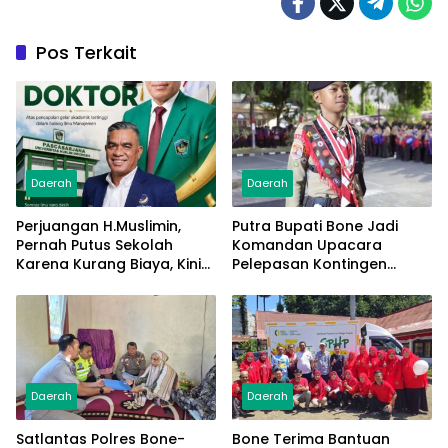
Pos Terkait
Daerah
Daerah
Perjuangan H.Muslimin,
Putra Bupati Bone Jadi
Pernah Putus Sekolah
Komandan Upacara
Karena Kurang Biaya, Kini
Pelepasan Kontingen
Raih Doktor Ilmu
Jambore Nasional XII 2026
Manajemen
Daerah
Daerah
Satlantas Polres Bone-
Bone Terima Bantuan