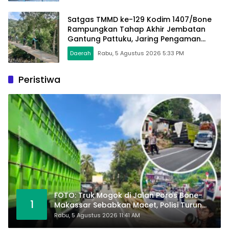
Satgas TMMD ke-129 Kodim 1407/Bone
Rampungkan Tahap Akhir Jembatan
Gantung Pattuku, Jaring Pengaman
Mulai Terpasang
Daerah
Rabu, 5 Agustus 2026 5:33 PM
Peristiwa
FOTO: Truk Mogok di Jalan Poros Bone-
1
Makassar Sebabkan Macet, Polisi Turun
Tangan
Rabu, 5 Agustus 2026 11:41 AM