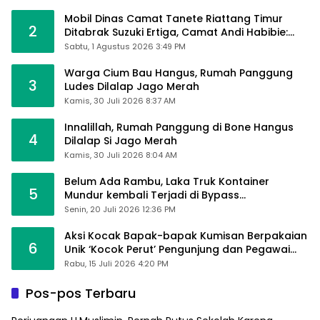
Mobil Dinas Camat Tanete Riattang Timur
2
Ditabrak Suzuki Ertiga, Camat Andi Habibie:
Alhamdulillah Saya Baik-Baik Saja
Sabtu, 1 Agustus 2026 3:49 PM
Warga Cium Bau Hangus, Rumah Panggung
3
Ludes Dilalap Jago Merah
Kamis, 30 Juli 2026 8:37 AM
Innalillah, Rumah Panggung di Bone Hangus
4
Dilalap Si Jago Merah
Kamis, 30 Juli 2026 8:04 AM
Belum Ada Rambu, Laka Truk Kontainer
5
Mundur kembali Terjadi di Bypass
Sumpallabbu
Senin, 20 Juli 2026 12:36 PM
Aksi Kocak Bapak-bapak Kumisan Berpakaian
6
Unik ‘Kocok Perut’ Pengunjung dan Pegawai
Alfamart, Ngaku Aktifkan Layar Sentuh Atm
Rabu, 15 Juli 2026 4:20 PM
Pos-pos Terbaru