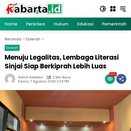
Langsung
ke
konten
Home
Peristiwa
Hukum
Edukasi
Pemerintaha
Beranda
Daerah
Daerah
Menuju Legalitas, Lembaga Literasi
Sinjai Siap Berkiprah Lebih Luas
639
Admin Redaksi
2 Min Baca
Kamis, 7 Agustus 2025 2:24 PM