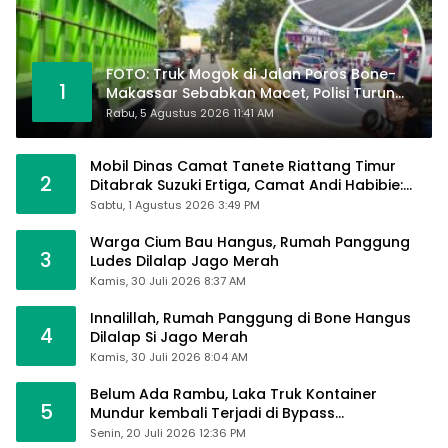
FOTO: Truk Mogok di Jalan Poros Bone-
1
Makassar Sebabkan Macet, Polisi Turun
Tangan
Rabu, 5 Agustus 2026 11:41 AM
Mobil Dinas Camat Tanete Riattang Timur
2
Ditabrak Suzuki Ertiga, Camat Andi Habibie:
Alhamdulillah Saya Baik-Baik Saja
Sabtu, 1 Agustus 2026 3:49 PM
Warga Cium Bau Hangus, Rumah Panggung
3
Ludes Dilalap Jago Merah
Kamis, 30 Juli 2026 8:37 AM
Innalillah, Rumah Panggung di Bone Hangus
4
Dilalap Si Jago Merah
Kamis, 30 Juli 2026 8:04 AM
Belum Ada Rambu, Laka Truk Kontainer
5
Mundur kembali Terjadi di Bypass
Sumpallabbu
Senin, 20 Juli 2026 12:36 PM