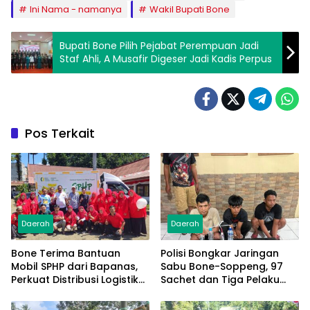
Ini Nama - namanya
Wakil Bupati Bone
Bupati Bone Pilih Pejabat Perempuan Jadi
Staf Ahli, A Musafir Digeser Jadi Kadis Perpus
Pos Terkait
Daerah
Daerah
Bone Terima Bantuan
Polisi Bongkar Jaringan
Mobil SPHP dari Bapanas,
Sabu Bone-Soppeng, 97
Perkuat Distribusi Logistik
Sachet dan Tiga Pelaku
Pangan ke Masyarakat
Diamankan