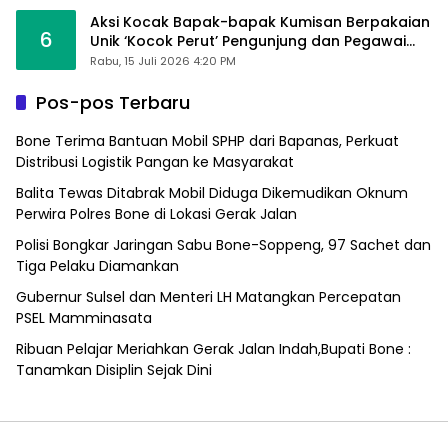
Aksi Kocak Bapak-bapak Kumisan Berpakaian
6
Unik ‘Kocok Perut’ Pengunjung dan Pegawai
Alfamart, Ngaku Aktifkan Layar Sentuh Atm
Rabu, 15 Juli 2026 4:20 PM
Pos-pos Terbaru
Bone Terima Bantuan Mobil SPHP dari Bapanas, Perkuat
Distribusi Logistik Pangan ke Masyarakat
Balita Tewas Ditabrak Mobil Diduga Dikemudikan Oknum
Perwira Polres Bone di Lokasi Gerak Jalan
Polisi Bongkar Jaringan Sabu Bone-Soppeng, 97 Sachet dan
Tiga Pelaku Diamankan
Gubernur Sulsel dan Menteri LH Matangkan Percepatan
PSEL Mamminasata
Ribuan Pelajar Meriahkan Gerak Jalan Indah,Bupati Bone :
Tanamkan Disiplin Sejak Dini