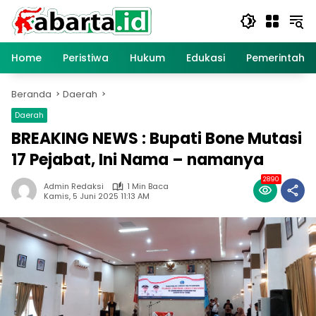
Langsung
ke
konten
Home
Peristiwa
Hukum
Edukasi
Pemerintaha
Beranda
Daerah
Daerah
BREAKING NEWS : Bupati Bone Mutasi
17 Pejabat, Ini Nama – namanya
2890
Admin Redaksi
1 Min Baca
Kamis, 5 Juni 2025 11:13 AM