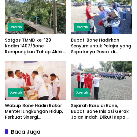
Daerah
Daerah
Satgas TMMD ke-129
Bupati Bone Hadirkan
Kodim 1407/Bone
Senyum untuk Pelajar yang
Rampungkan Tahap Akhir
Sepatunya Rusak di
Jembatan Gantung
Tengah Gerak Jalan
Pattuku, Jaring Pengaman
Kemerdekaan
Mulai Terpasang
Daerah
Daerah
Wabup Bone Hadiri Rakor
Sejarah Baru di Bone,
Menteri Lingkungan Hidup,
Bupati Bone Inisiasi Gerak
Perkuat Sinergi
Jalan Indah, Diikuti Kepala
Pengelolaan Sampah
Dinas Hingga Camat se-
Modern
Kabupaten
Baca Juga