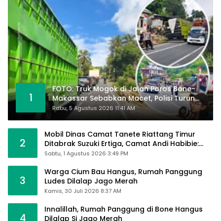
FOTO: Truk Mogok di Jalan Poros Bone-
1
Makassar Sebabkan Macet, Polisi Turun
Tangan
Rabu, 5 Agustus 2026 11:41 AM
Mobil Dinas Camat Tanete Riattang Timur
2
Ditabrak Suzuki Ertiga, Camat Andi Habibie:
Alhamdulillah Saya Baik-Baik Saja
Sabtu, 1 Agustus 2026 3:49 PM
Warga Cium Bau Hangus, Rumah Panggung
3
Ludes Dilalap Jago Merah
Kamis, 30 Juli 2026 8:37 AM
Innalillah, Rumah Panggung di Bone Hangus
4
Dilalap Si Jago Merah