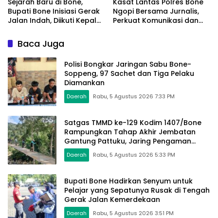
Sejarah Baru di Bone,
Kasat Lantas Polres Bone
Bupati Bone Inisiasi Gerak
Ngopi Bersama Jurnalis,
Jalan Indah, Diikuti Kepala
Perkuat Komunikasi dan
Dinas Hingga Camat se-
Kolaborasi
Kabupaten
Baca Juga
Polisi Bongkar Jaringan Sabu Bone-
Soppeng, 97 Sachet dan Tiga Pelaku
Diamankan
Daerah
Rabu, 5 Agustus 2026 7:33 PM
Satgas TMMD ke-129 Kodim 1407/Bone
Rampungkan Tahap Akhir Jembatan
Gantung Pattuku, Jaring Pengaman
Mulai Terpasang
Daerah
Rabu, 5 Agustus 2026 5:33 PM
Bupati Bone Hadirkan Senyum untuk
Pelajar yang Sepatunya Rusak di Tengah
Gerak Jalan Kemerdekaan
Daerah
Rabu, 5 Agustus 2026 3:51 PM