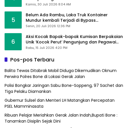
Kamis, 30 Juli 2026 8:04 AM
Belum Ada Rambu, Laka Truk Kontainer
5
Mundur kembali Terjadi di Bypass
Sumpallabbu
Senin, 20 Juli 2026 12:36 PM
Aksi Kocak Bapak-bapak Kumisan Berpakaian
6
Unik ‘Kocok Perut’ Pengunjung dan Pegawai
Alfamart, Ngaku Aktifkan Layar Sentuh Atm
Rabu, 15 Juli 2026 4:20 PM
Pos-pos Terbaru
Balita Tewas Ditabrak Mobil Diduga Dikemudikan Oknum
Perwira Polres Bone di Lokasi Gerak Jalan
Polisi Bongkar Jaringan Sabu Bone-Soppeng, 97 Sachet dan
Tiga Pelaku Diamankan
Gubernur Sulsel dan Menteri LH Matangkan Percepatan
PSEL Mamminasata
Ribuan Pelajar Meriahkan Gerak Jalan Indah,Bupati Bone :
Tanamkan Disiplin Sejak Dini