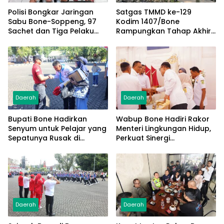
Polisi Bongkar Jaringan
Satgas TMMD ke-129
Sabu Bone-Soppeng, 97
Kodim 1407/Bone
Sachet dan Tiga Pelaku
Rampungkan Tahap Akhir
Diamankan
Jembatan Gantung
Pattuku, Jaring Pengaman
Mulai Terpasang
Daerah
Daerah
Bupati Bone Hadirkan
Wabup Bone Hadiri Rakor
Senyum untuk Pelajar yang
Menteri Lingkungan Hidup,
Sepatunya Rusak di
Perkuat Sinergi
Tengah Gerak Jalan
Pengelolaan Sampah
Kemerdekaan
Modern
Daerah
Daerah