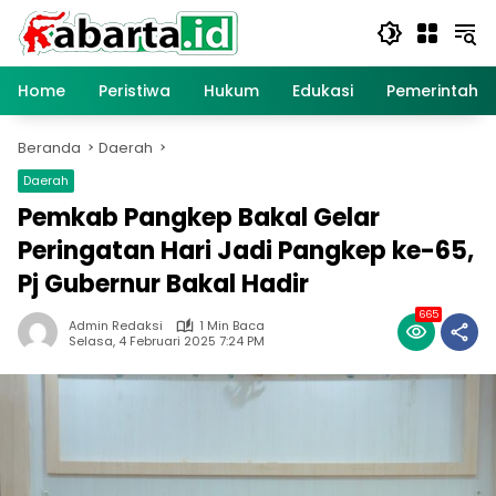
Langsung
ke
konten
Home
Peristiwa
Hukum
Edukasi
Pemerintaha
Beranda
Daerah
Daerah
Pemkab Pangkep Bakal Gelar
Peringatan Hari Jadi Pangkep ke-65,
Pj Gubernur Bakal Hadir
665
Admin Redaksi
1 Min Baca
Selasa, 4 Februari 2025 7:24 PM