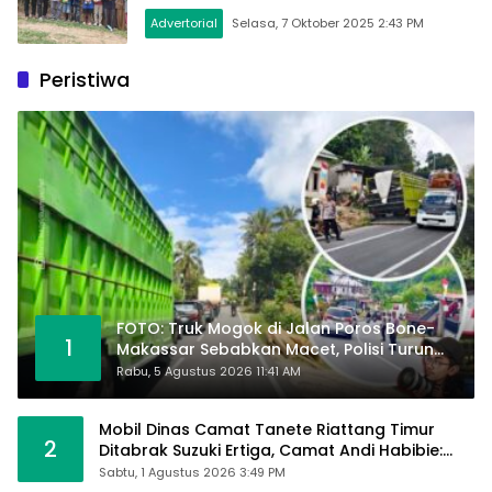
Advertorial
Selasa, 7 Oktober 2025 2:43 PM
Peristiwa
FOTO: Truk Mogok di Jalan Poros Bone-
1
Makassar Sebabkan Macet, Polisi Turun
Tangan
Rabu, 5 Agustus 2026 11:41 AM
Mobil Dinas Camat Tanete Riattang Timur
2
Ditabrak Suzuki Ertiga, Camat Andi Habibie:
Alhamdulillah Saya Baik-Baik Saja
Sabtu, 1 Agustus 2026 3:49 PM