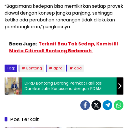
“Bagaimana kedepan bisa memikirkan setiap proyek
diawal dengan konsep jangka panjang, sehingga
ketika ada perubahan rancangan tidak dilakukan
pembongkaran,”pungkasnya.
Baca Juga:
Terkait Bau Tak Sedap, Komisi III
Minta Citimall Bontang Berbenah
Tag:
Bontang
dprd
opd
DPRD Bontang Dorong Pemkot Fasilitas
Damkar Jalin Kerjasama dengan PDAM
Pos Terkait