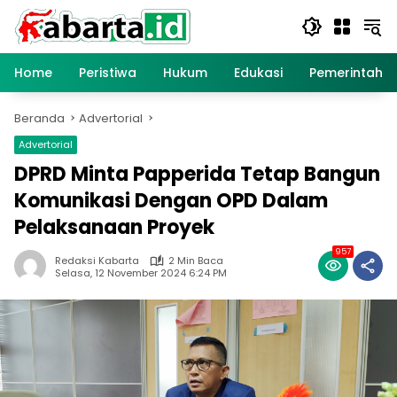
Langsung
ke
konten
Home
Peristiwa
Hukum
Edukasi
Pemerintaha
Beranda
Advertorial
Advertorial
DPRD Minta Papperida Tetap Bangun
Komunikasi Dengan OPD Dalam
Pelaksanaan Proyek
957
Redaksi Kabarta
2 Min Baca
Selasa, 12 November 2024 6:24 PM