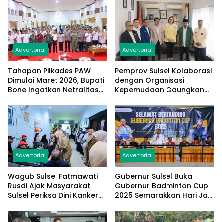
Advertorial
Advertorial
Tahapan Pilkades PAW
Pemprov Sulsel Kolaborasi
Dimulai Maret 2026, Bupati
dengan Organisasi
Bone Ingatkan Netralitas
Kepemudaan Gaungkan
dan Kepatuhan Regulasi
Semangat Moderasi
Advertorial
Advertorial
Wagub Sulsel Fatmawati
Gubernur Sulsel Buka
Rusdi Ajak Masyarakat
Gubernur Badminton Cup
Sulsel Periksa Dini Kanker
2025 Semarakkan Hari Jadi
Kulit
Sulsel ke-356