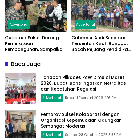
Advertorial
Advertorial
Gubernur Sulsel Dorong
Gubernur Andi Sudirman
Pemerataan
Tersentuh Kisah Rangga,
Pembangunan, Sampaikan
Bocah Pejuang Pendidikan
Aspirasi Daerah ke Menkeu
dari Pelosok Gowa
RI
Baca Juga
Tahapan Pilkades PAW Dimulai Maret
2026, Bupati Bone Ingatkan Netralitas
dan Kepatuhan Regulasi
Advertorial
Rabu, 11 Februari 2026 4:16 PM
Pemprov Sulsel Kolaborasi dengan
Organisasi Kepemudaan Gaungkan
Semangat Moderasi
Advertorial
Selasa, 28 Oktober 2025 3:58 PM