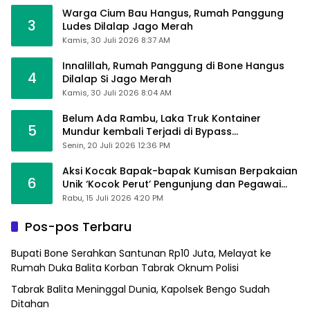
Warga Cium Bau Hangus, Rumah Panggung
3
Ludes Dilalap Jago Merah
Kamis, 30 Juli 2026 8:37 AM
Innalillah, Rumah Panggung di Bone Hangus
4
Dilalap Si Jago Merah
Kamis, 30 Juli 2026 8:04 AM
Belum Ada Rambu, Laka Truk Kontainer
5
Mundur kembali Terjadi di Bypass
Sumpallabbu
Senin, 20 Juli 2026 12:36 PM
Aksi Kocak Bapak-bapak Kumisan Berpakaian
6
Unik ‘Kocok Perut’ Pengunjung dan Pegawai
Alfamart, Ngaku Aktifkan Layar Sentuh Atm
Rabu, 15 Juli 2026 4:20 PM
Pos-pos Terbaru
Bupati Bone Serahkan Santunan Rp10 Juta, Melayat ke
Rumah Duka Balita Korban Tabrak Oknum Polisi
Tabrak Balita Meninggal Dunia, Kapolsek Bengo Sudah
Ditahan