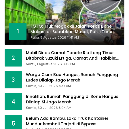
FOTO: Truk Mogok di Jalan Poros Bone-
1
Makassar Sebabkan Macet, Polisi Turun
Tangan
Rabu, 5 Agustus 2026 11:41 AM
Mobil Dinas Camat Tanete Riattang Timur
2
Ditabrak Suzuki Ertiga, Camat Andi Habibie:
Alhamdulillah Saya Baik-Baik Saja
Sabtu, 1 Agustus 2026 3:49 PM
Warga Cium Bau Hangus, Rumah Panggung
3
Ludes Dilalap Jago Merah
Kamis, 30 Juli 2026 8:37 AM
Innalillah, Rumah Panggung di Bone Hangus
4
Dilalap Si Jago Merah
Kamis, 30 Juli 2026 8:04 AM
Belum Ada Rambu, Laka Truk Kontainer
5
Mundur kembali Terjadi di Bypass