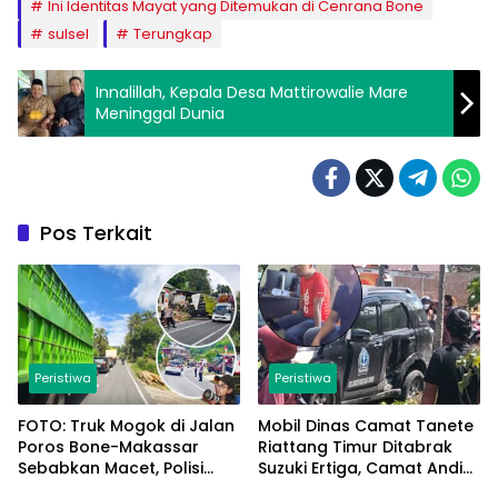
Ini Identitas Mayat yang Ditemukan di Cenrana Bone
sulsel
Terungkap
Innalillah, Kepala Desa Mattirowalie Mare
Meninggal Dunia
Pos Terkait
Peristiwa
Peristiwa
FOTO: Truk Mogok di Jalan
Mobil Dinas Camat Tanete
Poros Bone-Makassar
Riattang Timur Ditabrak
Sebabkan Macet, Polisi
Suzuki Ertiga, Camat Andi
Turun Tangan
Habibie: Alhamdulillah