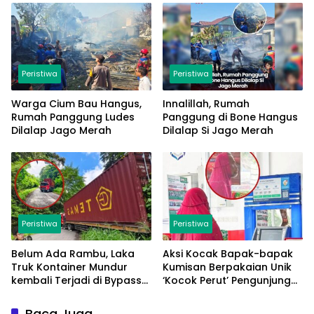
Saya Baik-Baik Saja
Peristiwa
Peristiwa
Warga Cium Bau Hangus,
Innalillah, Rumah
Rumah Panggung Ludes
Panggung di Bone Hangus
Dilalap Jago Merah
Dilalap Si Jago Merah
Peristiwa
Peristiwa
Belum Ada Rambu, Laka
Aksi Kocak Bapak-bapak
Truk Kontainer Mundur
Kumisan Berpakaian Unik
kembali Terjadi di Bypass
‘Kocok Perut’ Pengunjung
Sumpallabbu
dan Pegawai Alfamart,
Ngaku Aktifkan Layar
Baca Juga