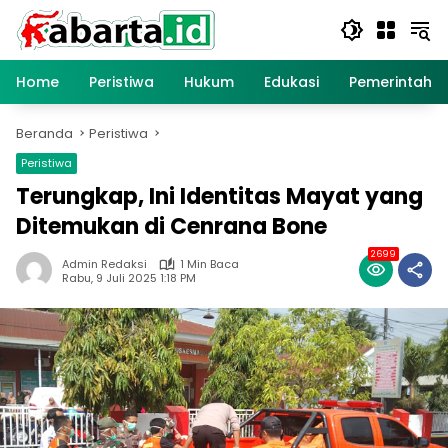
Langsung
ke
konten
Home
Peristiwa
Hukum
Edukasi
Pemerintaha
Beranda
Peristiwa
Peristiwa
Terungkap, Ini Identitas Mayat yang
Ditemukan di Cenrana Bone
2699
Admin Redaksi
1 Min Baca
Rabu, 9 Juli 2025 1:18 PM