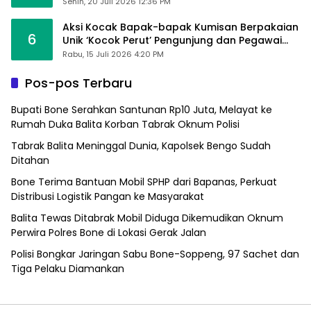
Sumpallabbu
Senin, 20 Juli 2026 12:36 PM
Aksi Kocak Bapak-bapak Kumisan Berpakaian
6
Unik ‘Kocok Perut’ Pengunjung dan Pegawai
Alfamart, Ngaku Aktifkan Layar Sentuh Atm
Rabu, 15 Juli 2026 4:20 PM
Pos-pos Terbaru
Bupati Bone Serahkan Santunan Rp10 Juta, Melayat ke
Rumah Duka Balita Korban Tabrak Oknum Polisi
Tabrak Balita Meninggal Dunia, Kapolsek Bengo Sudah
Ditahan
Bone Terima Bantuan Mobil SPHP dari Bapanas, Perkuat
Distribusi Logistik Pangan ke Masyarakat
Balita Tewas Ditabrak Mobil Diduga Dikemudikan Oknum
Perwira Polres Bone di Lokasi Gerak Jalan
Polisi Bongkar Jaringan Sabu Bone-Soppeng, 97 Sachet dan
Tiga Pelaku Diamankan