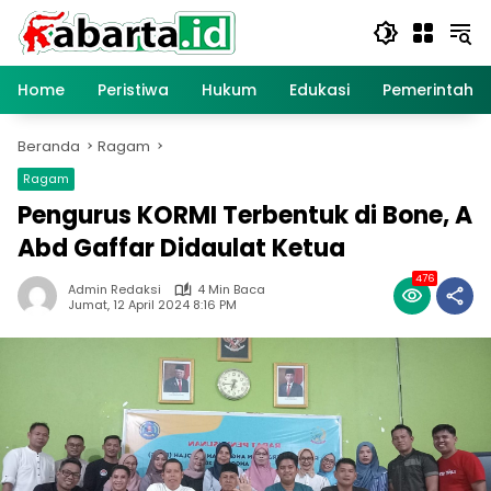
Langsung
ke
konten
Home
Peristiwa
Hukum
Edukasi
Pemerintaha
Beranda
Ragam
Ragam
Pengurus KORMI Terbentuk di Bone, A
Abd Gaffar Didaulat Ketua
476
Admin Redaksi
4 Min Baca
Jumat, 12 April 2024 8:16 PM