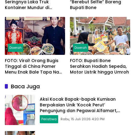
Seringnya Laka Truk
“Berebut Selfie” Bareng
Kontainer Mundur di
Bupati Bone
Bypass Sumpallabbu
Daerah
Daerah
FOTO: Viral! Orang Bugis
FOTO: Bupati Bone
Tinggal di China Pamer
Serahkan Hadiah Sepeda,
Menu Enak Bale Tapa Na
Motor Listrik hingga Umroh
Cecca Pao, Kaju Lawi
hingga Kapurung
Baca Juga
Aksi Kocak Bapak-bapak Kumisan
Berpakaian Unik ‘Kocok Perut’
Pengunjung dan Pegawai Alfamart,
Ngaku Aktifkan Layar Sentuh Atm
Peristiwa
Rabu, 15 Juli 2026 4:20 PM