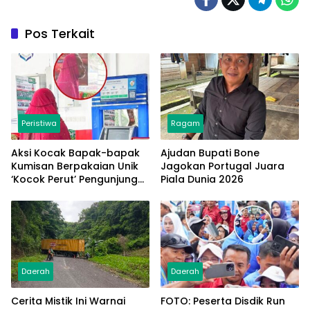
Pos Terkait
Peristiwa
Ragam
Aksi Kocak Bapak-bapak
Ajudan Bupati Bone
Kumisan Berpakaian Unik
Jagokan Portugal Juara
‘Kocok Perut’ Pengunjung
Piala Dunia 2026
dan Pegawai Alfamart,
Ngaku Aktifkan Layar
Sentuh Atm
Daerah
Daerah
Cerita Mistik Ini Warnai
FOTO: Peserta Disdik Run