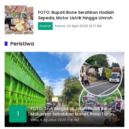
FOTO: Bupati Bone Serahkan Hadiah
Sepeda, Motor Listrik hingga Umroh
Daerah
Kamis, 23 April 2026 10:17 AM
Peristiwa
FOTO: Truk Mogok di Jalan Poros Bone-
1
Makassar Sebabkan Macet, Polisi Turun
Tangan
Rabu, 5 Agustus 2026 11:41 AM