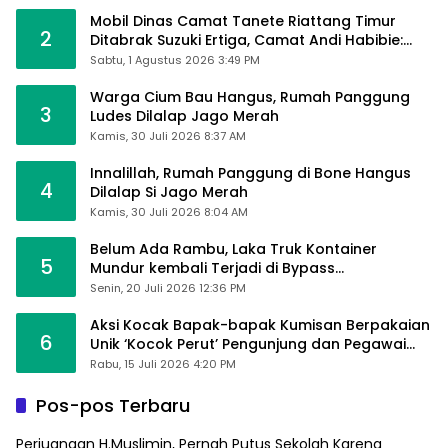
Mobil Dinas Camat Tanete Riattang Timur
2
Ditabrak Suzuki Ertiga, Camat Andi Habibie:
Alhamdulillah Saya Baik-Baik Saja
Sabtu, 1 Agustus 2026 3:49 PM
Warga Cium Bau Hangus, Rumah Panggung
3
Ludes Dilalap Jago Merah
Kamis, 30 Juli 2026 8:37 AM
Innalillah, Rumah Panggung di Bone Hangus
4
Dilalap Si Jago Merah
Kamis, 30 Juli 2026 8:04 AM
Belum Ada Rambu, Laka Truk Kontainer
5
Mundur kembali Terjadi di Bypass
Sumpallabbu
Senin, 20 Juli 2026 12:36 PM
Aksi Kocak Bapak-bapak Kumisan Berpakaian
6
Unik ‘Kocok Perut’ Pengunjung dan Pegawai
Alfamart, Ngaku Aktifkan Layar Sentuh Atm
Rabu, 15 Juli 2026 4:20 PM
Pos-pos Terbaru
Perjuangan H.Muslimin, Pernah Putus Sekolah Karena