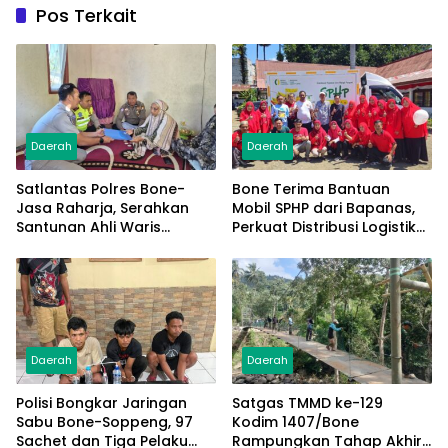
Pos Terkait
Daerah
Daerah
Satlantas Polres Bone-
Bone Terima Bantuan
Jasa Raharja, Serahkan
Mobil SPHP dari Bapanas,
Santunan Ahli Waris
Perkuat Distribusi Logistik
Korban Lakalantas Terima
Pangan ke Masyarakat
Rp50 Juta
Daerah
Daerah
Polisi Bongkar Jaringan
Satgas TMMD ke-129
Sabu Bone-Soppeng, 97
Kodim 1407/Bone
Sachet dan Tiga Pelaku
Rampungkan Tahap Akhir