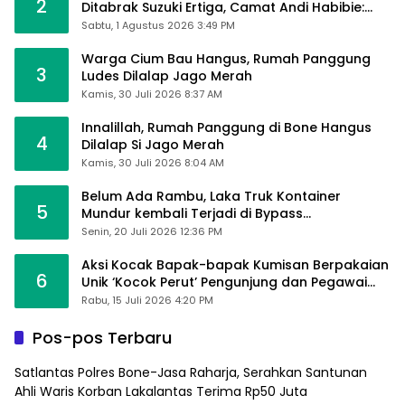
2
Ditabrak Suzuki Ertiga, Camat Andi Habibie:
Alhamdulillah Saya Baik-Baik Saja
Sabtu, 1 Agustus 2026 3:49 PM
Warga Cium Bau Hangus, Rumah Panggung
3
Ludes Dilalap Jago Merah
Kamis, 30 Juli 2026 8:37 AM
Innalillah, Rumah Panggung di Bone Hangus
4
Dilalap Si Jago Merah
Kamis, 30 Juli 2026 8:04 AM
Belum Ada Rambu, Laka Truk Kontainer
5
Mundur kembali Terjadi di Bypass
Sumpallabbu
Senin, 20 Juli 2026 12:36 PM
Aksi Kocak Bapak-bapak Kumisan Berpakaian
6
Unik ‘Kocok Perut’ Pengunjung dan Pegawai
Alfamart, Ngaku Aktifkan Layar Sentuh Atm
Rabu, 15 Juli 2026 4:20 PM
Pos-pos Terbaru
Satlantas Polres Bone-Jasa Raharja, Serahkan Santunan
Ahli Waris Korban Lakalantas Terima Rp50 Juta