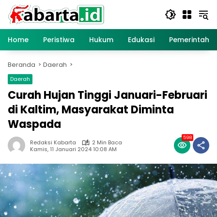
Langsung
ke
konten
Home
Peristiwa
Hukum
Edukasi
Pemerintaha
Beranda
Daerah
Daerah
Curah Hujan Tinggi Januari-Februari
di Kaltim, Masyarakat Diminta
Waspada
598
Redaksi Kabarta
2 Min Baca
Kamis, 11 Januari 2024 10:08 AM