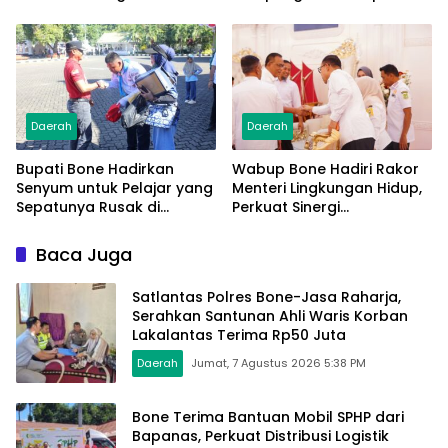
Diamankan
Jembatan Gantung
Pattuku, Jaring Pengaman
Mulai Terpasang
Daerah
Daerah
Bupati Bone Hadirkan
Wabup Bone Hadiri Rakor
Senyum untuk Pelajar yang
Menteri Lingkungan Hidup,
Sepatunya Rusak di
Perkuat Sinergi
Tengah Gerak Jalan
Pengelolaan Sampah
Kemerdekaan
Modern
Baca Juga
Satlantas Polres Bone-Jasa Raharja,
Serahkan Santunan Ahli Waris Korban
Lakalantas Terima Rp50 Juta
Daerah
Jumat, 7 Agustus 2026 5:38 PM
Bone Terima Bantuan Mobil SPHP dari
Bapanas, Perkuat Distribusi Logistik