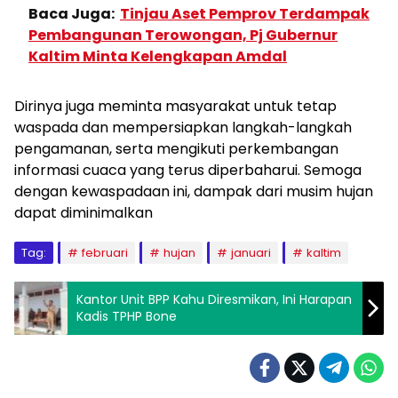
Baca Juga:
Tinjau Aset Pemprov Terdampak
Pembangunan Terowongan, Pj Gubernur
Kaltim Minta Kelengkapan Amdal
Dirinya juga meminta masyarakat untuk tetap
waspada dan mempersiapkan langkah-langkah
pengamanan, serta mengikuti perkembangan
informasi cuaca yang terus diperbaharui. Semoga
dengan kewaspadaan ini, dampak dari musim hujan
dapat diminimalkan
Tag:
februari
hujan
januari
kaltim
Kantor Unit BPP Kahu Diresmikan, Ini Harapan
Kadis TPHP Bone