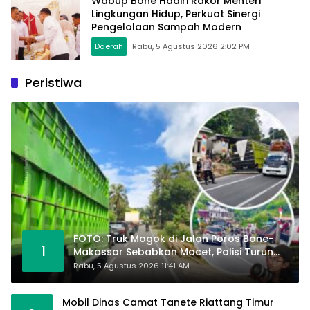
Wabup Bone Hadiri Rakor Menteri
Lingkungan Hidup, Perkuat Sinergi
Pengelolaan Sampah Modern
Daerah
Rabu, 5 Agustus 2026 2:02 PM
Peristiwa
FOTO: Truk Mogok di Jalan Poros Bone-
1
Makassar Sebabkan Macet, Polisi Turun
Tangan
Rabu, 5 Agustus 2026 11:41 AM
Mobil Dinas Camat Tanete Riattang Timur