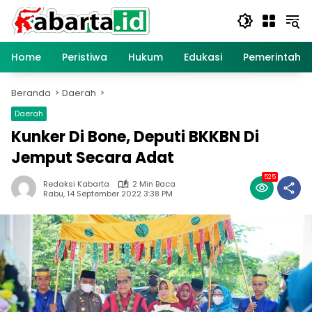
Langsung
ke
konten
Home
Peristiwa
Hukum
Edukasi
Pemerintaha
Beranda
Daerah
Daerah
Kunker Di Bone, Deputi BKKBN Di
Jemput Secara Adat
525
Redaksi Kabarta
2 Min Baca
Rabu, 14 September 2022 3:38 PM