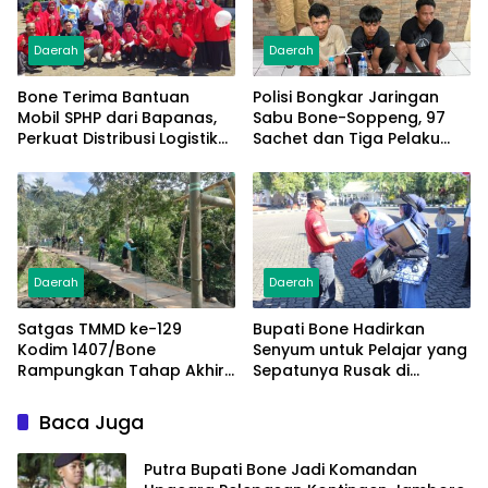
Daerah
Daerah
Bone Terima Bantuan
Polisi Bongkar Jaringan
Mobil SPHP dari Bapanas,
Sabu Bone-Soppeng, 97
Perkuat Distribusi Logistik
Sachet dan Tiga Pelaku
Pangan ke Masyarakat
Diamankan
Daerah
Daerah
Satgas TMMD ke-129
Bupati Bone Hadirkan
Kodim 1407/Bone
Senyum untuk Pelajar yang
Rampungkan Tahap Akhir
Sepatunya Rusak di
Jembatan Gantung
Tengah Gerak Jalan
Pattuku, Jaring Pengaman
Kemerdekaan
Baca Juga
Mulai Terpasang
Putra Bupati Bone Jadi Komandan