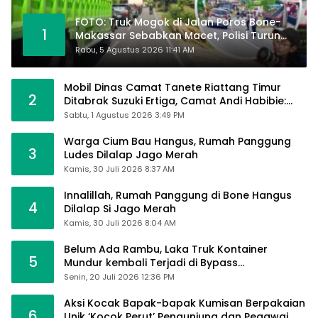
FOTO: Truk Mogok di Jalan Poros Bone-
1
Makassar Sebabkan Macet, Polisi Turun
Tangan
Rabu, 5 Agustus 2026 11:41 AM
Mobil Dinas Camat Tanete Riattang Timur
2
Ditabrak Suzuki Ertiga, Camat Andi Habibie:
Alhamdulillah Saya Baik-Baik Saja
Sabtu, 1 Agustus 2026 3:49 PM
Warga Cium Bau Hangus, Rumah Panggung
3
Ludes Dilalap Jago Merah
Kamis, 30 Juli 2026 8:37 AM
Innalillah, Rumah Panggung di Bone Hangus
4
Dilalap Si Jago Merah
Kamis, 30 Juli 2026 8:04 AM
Belum Ada Rambu, Laka Truk Kontainer
5
Mundur kembali Terjadi di Bypass
Sumpallabbu
Senin, 20 Juli 2026 12:36 PM
Aksi Kocak Bapak-bapak Kumisan Berpakaian
6
Unik ‘Kocok Perut’ Pengunjung dan Pegawai