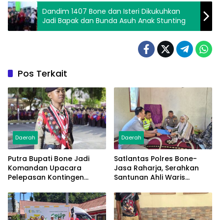
Dandim 1407 Bone dan Isteri Dikukuhkan
Jadi Bapak dan Bunda Asuh Anak Stunting
Pos Terkait
Daerah
Daerah
Putra Bupati Bone Jadi
Satlantas Polres Bone-
Komandan Upacara
Jasa Raharja, Serahkan
Pelepasan Kontingen
Santunan Ahli Waris
Jambore Nasional XII 2026
Korban Lakalantas Terima
Rp50 Juta