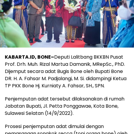
KABARTA.ID, BONE–
Deputi Lalitbang BKKBN Pusat
Prof. Drh. Muh. Rizal Martua Damanik, MRepSc., PhD.
Dijemput secara adat Bugis Bone oleh Bupati Bone
DR. H. A. Fahsar M. Padjalangi, M. Si. didampingi Ketua
TP PKK Bone Hj. Kurniaty A. Fahsar, SH., SPN.
Penjemputan adat tersebut dilaksanakan di rumah
Jabatan Bupati, Jl. Petta Ponggawae, Kota Bone,
Sulawesi Selatan (14/9/2022).
Prosesi penjemputan adat dimulai dengan
pemasangan songkok recca (topi orang bone) oleh