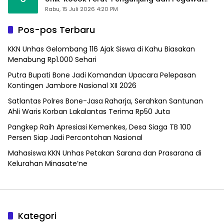
Alfamart, Ngaku Aktifkan Layar Sentuh Atm
Rabu, 15 Juli 2026 4:20 PM
Pos-pos Terbaru
KKN Unhas Gelombang 116 Ajak Siswa di Kahu Biasakan
Menabung Rp1.000 Sehari
Putra Bupati Bone Jadi Komandan Upacara Pelepasan
Kontingen Jambore Nasional XII 2026
Satlantas Polres Bone-Jasa Raharja, Serahkan Santunan
Ahli Waris Korban Lakalantas Terima Rp50 Juta
Pangkep Raih Apresiasi Kemenkes, Desa Siaga TB 100
Persen Siap Jadi Percontohan Nasional
Mahasiswa KKN Unhas Petakan Sarana dan Prasarana di
Kelurahan Minasate’ne
Kategori