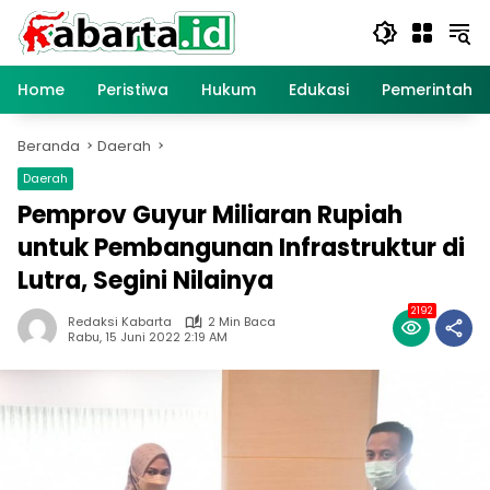
Langsung
ke
konten
Home
Peristiwa
Hukum
Edukasi
Pemerintaha
Beranda
Daerah
Daerah
Pemprov Guyur Miliaran Rupiah
untuk Pembangunan Infrastruktur di
Lutra, Segini Nilainya
2192
Redaksi Kabarta
2 Min Baca
Rabu, 15 Juni 2022 2:19 AM