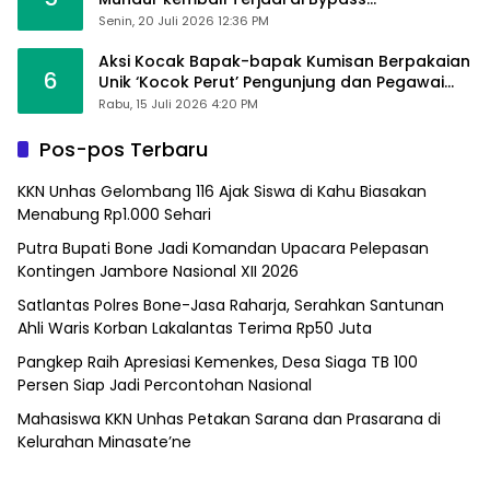
Sumpallabbu
Senin, 20 Juli 2026 12:36 PM
Aksi Kocak Bapak-bapak Kumisan Berpakaian
6
Unik ‘Kocok Perut’ Pengunjung dan Pegawai
Alfamart, Ngaku Aktifkan Layar Sentuh Atm
Rabu, 15 Juli 2026 4:20 PM
Pos-pos Terbaru
KKN Unhas Gelombang 116 Ajak Siswa di Kahu Biasakan
Menabung Rp1.000 Sehari
Putra Bupati Bone Jadi Komandan Upacara Pelepasan
Kontingen Jambore Nasional XII 2026
Satlantas Polres Bone-Jasa Raharja, Serahkan Santunan
Ahli Waris Korban Lakalantas Terima Rp50 Juta
Pangkep Raih Apresiasi Kemenkes, Desa Siaga TB 100
Persen Siap Jadi Percontohan Nasional
Mahasiswa KKN Unhas Petakan Sarana dan Prasarana di
Kelurahan Minasate’ne