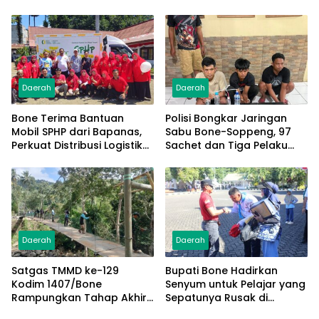
Jambore Nasional XII 2026
Korban Lakalantas Terima
Rp50 Juta
Daerah
Daerah
Bone Terima Bantuan
Polisi Bongkar Jaringan
Mobil SPHP dari Bapanas,
Sabu Bone-Soppeng, 97
Perkuat Distribusi Logistik
Sachet dan Tiga Pelaku
Pangan ke Masyarakat
Diamankan
Daerah
Daerah
Satgas TMMD ke-129
Bupati Bone Hadirkan
Kodim 1407/Bone
Senyum untuk Pelajar yang
Rampungkan Tahap Akhir
Sepatunya Rusak di
Jembatan Gantung
Tengah Gerak Jalan