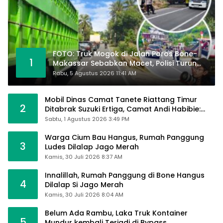
FOTO: Truk Mogok di Jalan Poros Bone-
1
Makassar Sebabkan Macet, Polisi Turun
Tangan
Rabu, 5 Agustus 2026 11:41 AM
Mobil Dinas Camat Tanete Riattang Timur
2
Ditabrak Suzuki Ertiga, Camat Andi Habibie:
Alhamdulillah Saya Baik-Baik Saja
Sabtu, 1 Agustus 2026 3:49 PM
Warga Cium Bau Hangus, Rumah Panggung
3
Ludes Dilalap Jago Merah
Kamis, 30 Juli 2026 8:37 AM
Innalillah, Rumah Panggung di Bone Hangus
4
Dilalap Si Jago Merah
Kamis, 30 Juli 2026 8:04 AM
Belum Ada Rambu, Laka Truk Kontainer
5
Mundur kembali Terjadi di Bypass