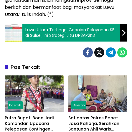
@andisudirman.sulaiman @sulselprov. Semoga
berkah dan bermanfaat bagi masyarakat Luwu
Utara,” tulis Indah. (*)
Luwu Utara Tertinggi Capaian Pelayanan KB
di Sulsel, Ini Strategi Jitu DP3AP2KB
Pos Terkait
Daerah
Daerah
Putra Bupati Bone Jadi
Satlantas Polres Bone-
Komandan Upacara
Jasa Raharja, Serahkan
Pelepasan Kontingen
Santunan Ahli Waris