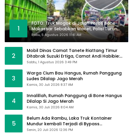
FOTO: Truk Mogok di Jalan Poros Bone-
1
Makassar Sebabkan Macet, Polisi Turun
Tangan
Rabu, 5 Agustus 2026 11:41 AM
Mobil Dinas Camat Tanete Riattang Timur
2
Ditabrak Suzuki Ertiga, Camat Andi Habibie:
Alhamdulillah Saya Baik-Baik Saja
Sabtu, 1 Agustus 2026 3:49 PM
Warga Cium Bau Hangus, Rumah Panggung
3
Ludes Dilalap Jago Merah
Kamis, 30 Juli 2026 8:37 AM
Innalillah, Rumah Panggung di Bone Hangus
4
Dilalap Si Jago Merah
Kamis, 30 Juli 2026 8:04 AM
Belum Ada Rambu, Laka Truk Kontainer
5
Mundur kembali Terjadi di Bypass
Sumpallabbu
Senin, 20 Juli 2026 12:36 PM