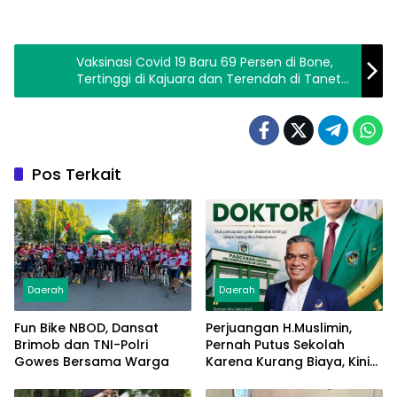
Vaksinasi Covid 19 Baru 69 Persen di Bone,
Tertinggi di Kajuara dan Terendah di Tanete
Riattang
Pos Terkait
Daerah
Daerah
Fun Bike NBOD, Dansat
Perjuangan H.Muslimin,
Brimob dan TNI-Polri
Pernah Putus Sekolah
Gowes Bersama Warga
Karena Kurang Biaya, Kini
Raih Doktor Ilmu
Manajemen