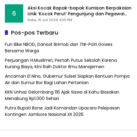
Aksi Kocak Bapak-bapak Kumisan Berpakaian
6
Unik ‘Kocok Perut’ Pengunjung dan Pegawai
Alfamart, Ngaku Aktifkan Layar Sentuh Atm
Rabu, 15 Juli 2026 4:20 PM
Pos-pos Terbaru
Fun Bike NBOD, Dansat Brimob dan TNI-Polri Gowes
Bersama Warga
Perjuangan H.Muslimin, Pernah Putus Sekolah Karena
Kurang Biaya, Kini Raih Doktor Ilmu Manajemen
Ancaman El Nino, Gubernur Sulsel Siapkan Bantuan Pompa
Air dan Sumur Bor Bagi Lahan Pertanian
KKN Unhas Gelombang 116 Ajak Siswa di Kahu Biasakan
Menabung Rp1.000 Sehari
Putra Bupati Bone Jadi Komandan Upacara Pelepasan
Kontingen Jambore Nasional XII 2026