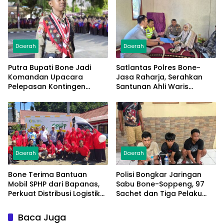
Daerah
Daerah
Putra Bupati Bone Jadi
Satlantas Polres Bone-
Komandan Upacara
Jasa Raharja, Serahkan
Pelepasan Kontingen
Santunan Ahli Waris
Jambore Nasional XII 2026
Korban Lakalantas Terima
Rp50 Juta
Daerah
Daerah
Bone Terima Bantuan
Polisi Bongkar Jaringan
Mobil SPHP dari Bapanas,
Sabu Bone-Soppeng, 97
Perkuat Distribusi Logistik
Sachet dan Tiga Pelaku
Pangan ke Masyarakat
Diamankan
Baca Juga