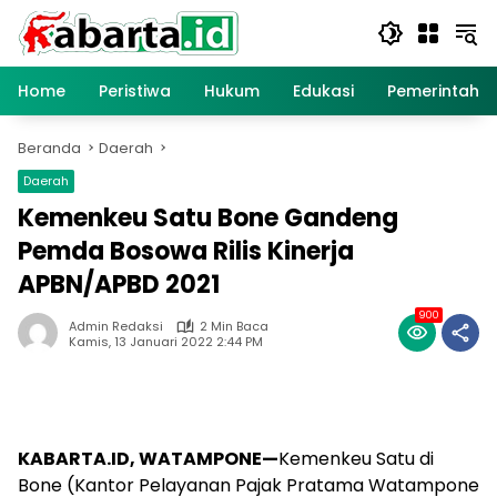
Langsung
ke
konten
Home
Peristiwa
Hukum
Edukasi
Pemerintaha
Beranda
Daerah
Daerah
Kemenkeu Satu Bone Gandeng
Pemda Bosowa Rilis Kinerja
APBN/APBD 2021
900
Admin Redaksi
2 Min Baca
Kamis, 13 Januari 2022 2:44 PM
KABARTA.ID, WATAMPONE—
Kemenkeu Satu di
Bone (Kantor Pelayanan Pajak Pratama Watampone