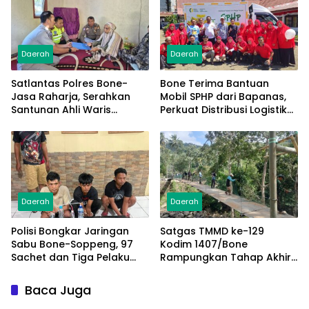
Daerah
Daerah
Satlantas Polres Bone-
Bone Terima Bantuan
Jasa Raharja, Serahkan
Mobil SPHP dari Bapanas,
Santunan Ahli Waris
Perkuat Distribusi Logistik
Korban Lakalantas Terima
Pangan ke Masyarakat
Rp50 Juta
Daerah
Daerah
Polisi Bongkar Jaringan
Satgas TMMD ke-129
Sabu Bone-Soppeng, 97
Kodim 1407/Bone
Sachet dan Tiga Pelaku
Rampungkan Tahap Akhir
Diamankan
Jembatan Gantung
Pattuku, Jaring Pengaman
Baca Juga
Mulai Terpasang