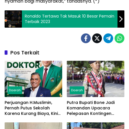
nyaman bagi masyarakat,” tandasnya. (*)
Ronaldo Tertawa Tak Masuk 10 Besar Pemain
Terbaik 2023
Pos Terkait
Daerah
Daerah
Perjuangan H.Muslimin,
Putra Bupati Bone Jadi
Pernah Putus Sekolah
Komandan Upacara
Karena Kurang Biaya, Kini
Pelepasan Kontingen
Raih Doktor Ilmu
Jambore Nasional XII 2026
Manajemen