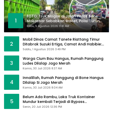
FOTO: Truk Mogok di Jalan Poros Bone-
1
Makassar Sebabkan Macet, Polisi Turun
Tangan
Rabu, 5 Agustus 2026 11:41 AM
Mobil Dinas Camat Tanete Riattang Timur
2
Ditabrak Suzuki Ertiga, Camat Andi Habibie:
Alhamdulillah Saya Baik-Baik Saja
Sabtu, 1 Agustus 2026 3:49 PM
Warga Cium Bau Hangus, Rumah Panggung
3
Ludes Dilalap Jago Merah
Kamis, 30 Juli 2026 8:37 AM
Innalillah, Rumah Panggung di Bone Hangus
4
Dilalap Si Jago Merah
Kamis, 30 Juli 2026 8:04 AM
Belum Ada Rambu, Laka Truk Kontainer
5
Mundur kembali Terjadi di Bypass
Sumpallabbu
Senin, 20 Juli 2026 12:36 PM