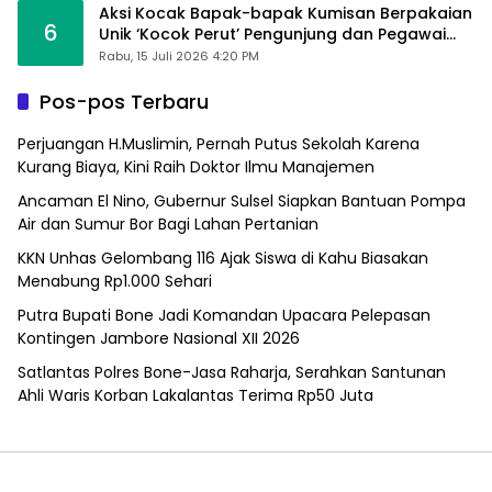
Aksi Kocak Bapak-bapak Kumisan Berpakaian
6
Unik ‘Kocok Perut’ Pengunjung dan Pegawai
Alfamart, Ngaku Aktifkan Layar Sentuh Atm
Rabu, 15 Juli 2026 4:20 PM
Pos-pos Terbaru
Perjuangan H.Muslimin, Pernah Putus Sekolah Karena
Kurang Biaya, Kini Raih Doktor Ilmu Manajemen
Ancaman El Nino, Gubernur Sulsel Siapkan Bantuan Pompa
Air dan Sumur Bor Bagi Lahan Pertanian
KKN Unhas Gelombang 116 Ajak Siswa di Kahu Biasakan
Menabung Rp1.000 Sehari
Putra Bupati Bone Jadi Komandan Upacara Pelepasan
Kontingen Jambore Nasional XII 2026
Satlantas Polres Bone-Jasa Raharja, Serahkan Santunan
Ahli Waris Korban Lakalantas Terima Rp50 Juta