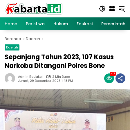
Langsung
ke
konten
Home
Peristiwa
Hukum
Edukasi
Pemerintaha
Beranda
Daerah
Daerah
Sepanjang Tahun 2023, 107 Kasus
Narkoba Ditangani Polres Bone
417
Admin Redaksi
2 Min Baca
Jumat, 29 Desember 2023 1:48 PM