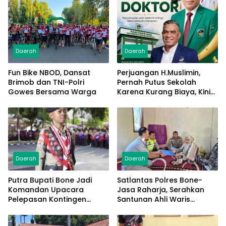
Daerah
Daerah
Fun Bike NBOD, Dansat
Perjuangan H.Muslimin,
Brimob dan TNI-Polri
Pernah Putus Sekolah
Gowes Bersama Warga
Karena Kurang Biaya, Kini
Raih Doktor Ilmu
Manajemen
Daerah
Daerah
Putra Bupati Bone Jadi
Satlantas Polres Bone-
Komandan Upacara
Jasa Raharja, Serahkan
Pelepasan Kontingen
Santunan Ahli Waris
Jambore Nasional XII 2026
Korban Lakalantas Terima
Rp50 Juta