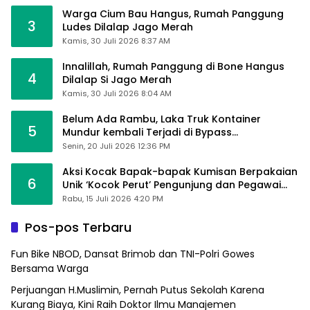
Warga Cium Bau Hangus, Rumah Panggung
3
Ludes Dilalap Jago Merah
Kamis, 30 Juli 2026 8:37 AM
Innalillah, Rumah Panggung di Bone Hangus
4
Dilalap Si Jago Merah
Kamis, 30 Juli 2026 8:04 AM
Belum Ada Rambu, Laka Truk Kontainer
5
Mundur kembali Terjadi di Bypass
Sumpallabbu
Senin, 20 Juli 2026 12:36 PM
Aksi Kocak Bapak-bapak Kumisan Berpakaian
6
Unik ‘Kocok Perut’ Pengunjung dan Pegawai
Alfamart, Ngaku Aktifkan Layar Sentuh Atm
Rabu, 15 Juli 2026 4:20 PM
Pos-pos Terbaru
Fun Bike NBOD, Dansat Brimob dan TNI-Polri Gowes
Bersama Warga
Perjuangan H.Muslimin, Pernah Putus Sekolah Karena
Kurang Biaya, Kini Raih Doktor Ilmu Manajemen