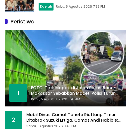
Daerah
Rabu, 5 Agustus 2026 7:33 PM
Peristiwa
FOTO: Truk Mogok di Jalan Poros Bone-
1
Makassar Sebabkan Macet, Polisi Turun
Tangan
Rabu, 5 Agustus 2026 11:41 AM
Mobil Dinas Camat Tanete Riattang Timur
2
Ditabrak Suzuki Ertiga, Camat Andi Habibie:
Alhamdulillah Saya Baik-Baik Saja
Sabtu, 1 Agustus 2026 3:49 PM