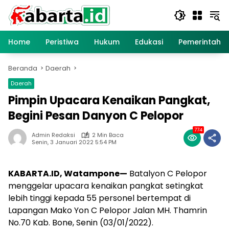
Langsung
ke
konten
Home
Peristiwa
Hukum
Edukasi
Pemerintaha
Beranda
Daerah
Daerah
Pimpin Upacara Kenaikan Pangkat,
Begini Pesan Danyon C Pelopor
774
Admin Redaksi
2 Min Baca
Senin, 3 Januari 2022 5:54 PM
KABARTA.ID, Watampone—
Batalyon C Pelopor
menggelar upacara kenaikan pangkat setingkat
lebih tinggi kepada 55 personel bertempat di
Lapangan Mako Yon C Pelopor Jalan MH. Thamrin
No.70 Kab. Bone, Senin (03/01/2022).