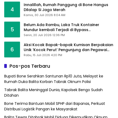
Innalillah, Rumah Panggung di Bone Hangus
4
Dilalap Si Jago Merah
Kamis, 30 Juli 2026 8:04 AM
Belum Ada Rambu, Laka Truk Kontainer
5
Mundur kembali Terjadi di Bypass
Sumpallabbu
Senin, 20 Juli 2026 12:36 PM
Aksi Kocak Bapak-bapak Kumisan Berpakaian
6
Unik ‘Kocok Perut’ Pengunjung dan Pegawai
Alfamart, Ngaku Aktifkan Layar Sentuh Atm
Rabu, 15 Juli 2026 4:20 PM
Pos-pos Terbaru
Bupati Bone Serahkan Santunan Rp10 Juta, Melayat ke
Rumah Duka Balita Korban Tabrak Oknum Polisi
Tabrak Balita Meninggal Dunia, Kapolsek Bengo Sudah
Ditahan
Bone Terima Bantuan Mobil SPHP dari Bapanas, Perkuat
Distribusi Logistik Pangan ke Masyarakat
Balita Tewas Ditabrak Mobil Diduga Dikemudikan Oknum