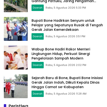
Gantung Pattuku, Jaring Pengaman
Mulai Terpasang
Daerah
Rabu, 5 Agustus 2026 5:33 PM
Bupati Bone Hadirkan Senyum untuk
Pelajar yang Sepatunya Rusak di Tengah
Gerak Jalan Kemerdekaan
Daerah
Rabu, 5 Agustus 2026 3:51 PM
Wabup Bone Hadiri Rakor Menteri
Lingkungan Hidup, Perkuat Sinergi
Pengelolaan Sampah Modern
Daerah
Rabu, 5 Agustus 2026 2:02 PM
Sejarah Baru di Bone, Bupati Bone Inisiasi
Gerak Jalan Indah, Diikuti Kepala Dinas
Hingga Camat se-Kabupaten
Daerah
Rabu, 5 Agustus 2026 11:28 AM
Peristiwa