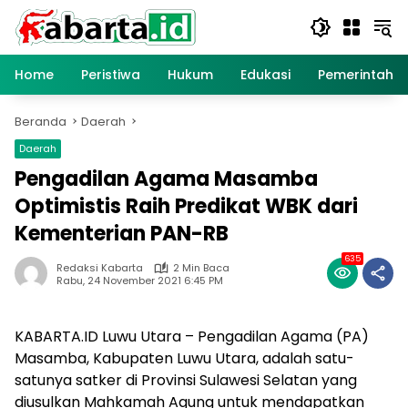
Langsung
ke
konten
Home
Peristiwa
Hukum
Edukasi
Pemerintaha
Beranda
Daerah
Daerah
Pengadilan Agama Masamba
Optimistis Raih Predikat WBK dari
Kementerian PAN-RB
635
Redaksi Kabarta
2 Min Baca
Rabu, 24 November 2021 6:45 PM
KABARTA.ID Luwu Utara – Pengadilan Agama (PA)
Masamba, Kabupaten Luwu Utara, adalah satu-
satunya satker di Provinsi Sulawesi Selatan yang
diusulkan Mahkamah Agung untuk mendapatkan