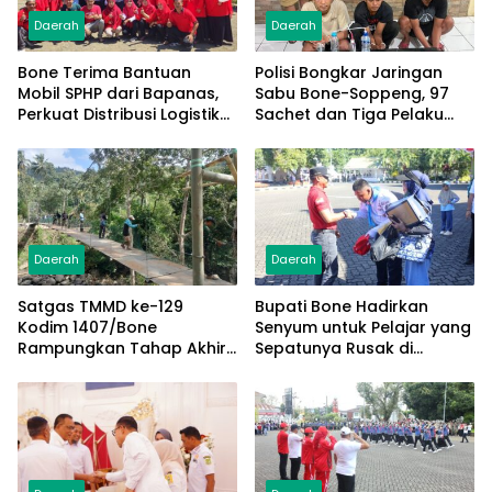
Daerah
Daerah
Bone Terima Bantuan
Polisi Bongkar Jaringan
Mobil SPHP dari Bapanas,
Sabu Bone-Soppeng, 97
Perkuat Distribusi Logistik
Sachet dan Tiga Pelaku
Pangan ke Masyarakat
Diamankan
Daerah
Daerah
Satgas TMMD ke-129
Bupati Bone Hadirkan
Kodim 1407/Bone
Senyum untuk Pelajar yang
Rampungkan Tahap Akhir
Sepatunya Rusak di
Jembatan Gantung
Tengah Gerak Jalan
Pattuku, Jaring Pengaman
Kemerdekaan
Mulai Terpasang