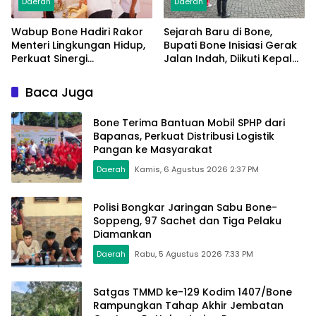
Daerah
Daerah
Wabup Bone Hadiri Rakor
Sejarah Baru di Bone,
Menteri Lingkungan Hidup,
Bupati Bone Inisiasi Gerak
Perkuat Sinergi
Jalan Indah, Diikuti Kepala
Pengelolaan Sampah
Dinas Hingga Camat se-
Modern
Kabupaten
Baca Juga
Bone Terima Bantuan Mobil SPHP dari
Bapanas, Perkuat Distribusi Logistik
Pangan ke Masyarakat
Daerah
Kamis, 6 Agustus 2026 2:37 PM
Polisi Bongkar Jaringan Sabu Bone-
Soppeng, 97 Sachet dan Tiga Pelaku
Diamankan
Daerah
Rabu, 5 Agustus 2026 7:33 PM
Satgas TMMD ke-129 Kodim 1407/Bone
Rampungkan Tahap Akhir Jembatan