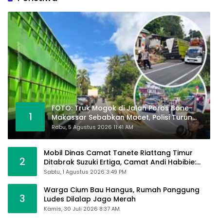
FOTO: Truk Mogok di Jalan Poros Bone-
1
Makassar Sebabkan Macet, Polisi Turun
Tangan
Rabu, 5 Agustus 2026 11:41 AM
Mobil Dinas Camat Tanete Riattang Timur
2
Ditabrak Suzuki Ertiga, Camat Andi Habibie:
Alhamdulillah Saya Baik-Baik Saja
Sabtu, 1 Agustus 2026 3:49 PM
Warga Cium Bau Hangus, Rumah Panggung
3
Ludes Dilalap Jago Merah
Kamis, 30 Juli 2026 8:37 AM