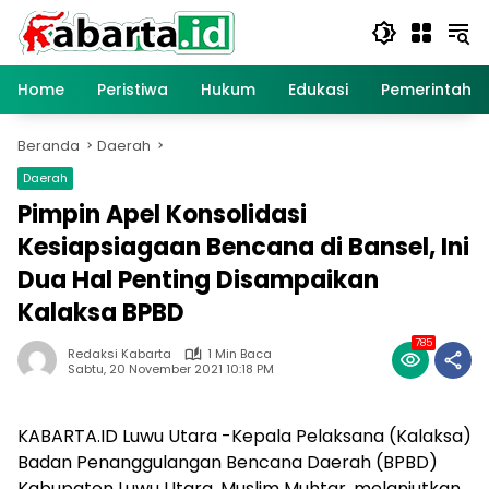
Langsung
ke
konten
Home
Peristiwa
Hukum
Edukasi
Pemerintaha
Beranda
Daerah
Daerah
Pimpin Apel Konsolidasi
Kesiapsiagaan Bencana di Bansel, Ini
Dua Hal Penting Disampaikan
Kalaksa BPBD
785
Redaksi Kabarta
1 Min Baca
Sabtu, 20 November 2021 10:18 PM
KABARTA.ID Luwu Utara -Kepala Pelaksana (Kalaksa)
Badan Penanggulangan Bencana Daerah (BPBD)
Kabupaten Luwu Utara, Muslim Muhtar, melanjutkan