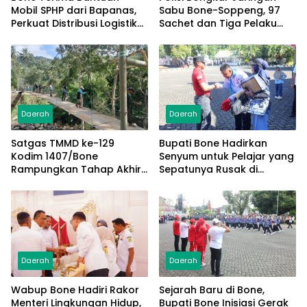
Mobil SPHP dari Bapanas,
Sabu Bone-Soppeng, 97
Perkuat Distribusi Logistik
Sachet dan Tiga Pelaku
Pangan ke Masyarakat
Diamankan
Daerah
Daerah
Satgas TMMD ke-129
Bupati Bone Hadirkan
Kodim 1407/Bone
Senyum untuk Pelajar yang
Rampungkan Tahap Akhir
Sepatunya Rusak di
Jembatan Gantung
Tengah Gerak Jalan
Pattuku, Jaring Pengaman
Kemerdekaan
Mulai Terpasang
Daerah
Daerah
Wabup Bone Hadiri Rakor
Sejarah Baru di Bone,
Menteri Lingkungan Hidup,
Bupati Bone Inisiasi Gerak