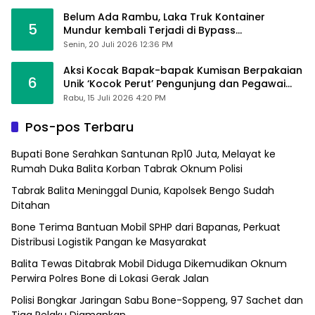
Belum Ada Rambu, Laka Truk Kontainer
5
Mundur kembali Terjadi di Bypass
Sumpallabbu
Senin, 20 Juli 2026 12:36 PM
Aksi Kocak Bapak-bapak Kumisan Berpakaian
6
Unik ‘Kocok Perut’ Pengunjung dan Pegawai
Alfamart, Ngaku Aktifkan Layar Sentuh Atm
Rabu, 15 Juli 2026 4:20 PM
Pos-pos Terbaru
Bupati Bone Serahkan Santunan Rp10 Juta, Melayat ke
Rumah Duka Balita Korban Tabrak Oknum Polisi
Tabrak Balita Meninggal Dunia, Kapolsek Bengo Sudah
Ditahan
Bone Terima Bantuan Mobil SPHP dari Bapanas, Perkuat
Distribusi Logistik Pangan ke Masyarakat
Balita Tewas Ditabrak Mobil Diduga Dikemudikan Oknum
Perwira Polres Bone di Lokasi Gerak Jalan
Polisi Bongkar Jaringan Sabu Bone-Soppeng, 97 Sachet dan
Tiga Pelaku Diamankan