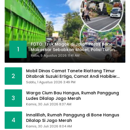
FOTO: Truk Mogok di Jalan Poros Bone-
1
Makassar Sebabkan Macet, Polisi Turun
Tangan
Rabu, 5 Agustus 2026 11:41 AM
Mobil Dinas Camat Tanete Riattang Timur
2
Ditabrak Suzuki Ertiga, Camat Andi Habibie:
Alhamdulillah Saya Baik-Baik Saja
Sabtu, 1 Agustus 2026 3:49 PM
Warga Cium Bau Hangus, Rumah Panggung
3
Ludes Dilalap Jago Merah
Kamis, 30 Juli 2026 8:37 AM
Innalillah, Rumah Panggung di Bone Hangus
4
Dilalap Si Jago Merah
Kamis, 30 Juli 2026 8:04 AM