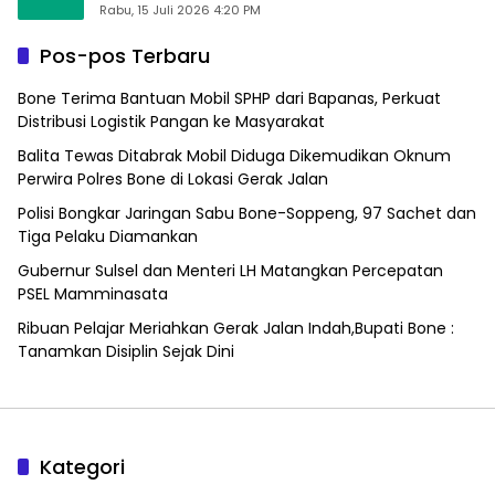
Alfamart, Ngaku Aktifkan Layar Sentuh Atm
Rabu, 15 Juli 2026 4:20 PM
Pos-pos Terbaru
Bone Terima Bantuan Mobil SPHP dari Bapanas, Perkuat
Distribusi Logistik Pangan ke Masyarakat
Balita Tewas Ditabrak Mobil Diduga Dikemudikan Oknum
Perwira Polres Bone di Lokasi Gerak Jalan
Polisi Bongkar Jaringan Sabu Bone-Soppeng, 97 Sachet dan
Tiga Pelaku Diamankan
Gubernur Sulsel dan Menteri LH Matangkan Percepatan
PSEL Mamminasata
Ribuan Pelajar Meriahkan Gerak Jalan Indah,Bupati Bone :
Tanamkan Disiplin Sejak Dini
Kategori