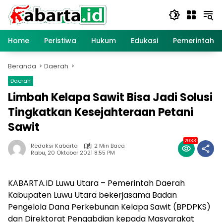
Langsung
ke
konten
Home
Peristiwa
Hukum
Edukasi
Pemerintaha
Beranda
Daerah
Daerah
Limbah Kelapa Sawit Bisa Jadi Solusi
Tingkatkan Kesejahteraan Petani
Sawit
2033
Redaksi Kabarta
2 Min Baca
Rabu, 20 Oktober 2021 8:55 PM
KABARTA.ID Luwu Utara – Pemerintah Daerah
Kabupaten Luwu Utara bekerjasama Badan
Pengelola Dana Perkebunan Kelapa Sawit (BPDPKS)
dan Direktorat Pengabdian kepada Masyarakat