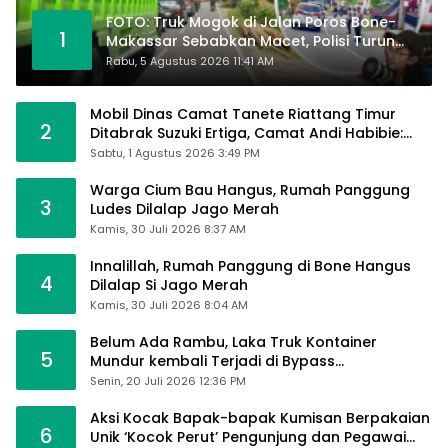
FOTO: Truk Mogok di Jalan Poros Bone-
1
Makassar Sebabkan Macet, Polisi Turun
Tangan
Rabu, 5 Agustus 2026 11:41 AM
Mobil Dinas Camat Tanete Riattang Timur
2
Ditabrak Suzuki Ertiga, Camat Andi Habibie:
Alhamdulillah Saya Baik-Baik Saja
Sabtu, 1 Agustus 2026 3:49 PM
Warga Cium Bau Hangus, Rumah Panggung
3
Ludes Dilalap Jago Merah
Kamis, 30 Juli 2026 8:37 AM
Innalillah, Rumah Panggung di Bone Hangus
4
Dilalap Si Jago Merah
Kamis, 30 Juli 2026 8:04 AM
Belum Ada Rambu, Laka Truk Kontainer
5
Mundur kembali Terjadi di Bypass
Sumpallabbu
Senin, 20 Juli 2026 12:36 PM
Aksi Kocak Bapak-bapak Kumisan Berpakaian
6
Unik ‘Kocok Perut’ Pengunjung dan Pegawai