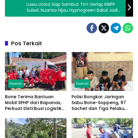
Luwu Utara Siap Sambut Tim Verlap KRIPP
Sulsel, Nuansa Hijau Hypnogreen Bakal Jadi
Daya Tarik
Pos Terkait
Daerah
Daerah
Bone Terima Bantuan
Polisi Bongkar Jaringan
Mobil SPHP dari Bapanas,
Sabu Bone-Soppeng, 97
Perkuat Distribusi Logistik
Sachet dan Tiga Pelaku
Pangan ke Masyarakat
Diamankan