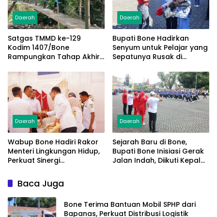
Daerah
Daerah
Satgas TMMD ke-129
Bupati Bone Hadirkan
Kodim 1407/Bone
Senyum untuk Pelajar yang
Rampungkan Tahap Akhir
Sepatunya Rusak di
Jembatan Gantung
Tengah Gerak Jalan
Pattuku, Jaring Pengaman
Kemerdekaan
Mulai Terpasang
Daerah
Daerah
Wabup Bone Hadiri Rakor
Sejarah Baru di Bone,
Menteri Lingkungan Hidup,
Bupati Bone Inisiasi Gerak
Perkuat Sinergi
Jalan Indah, Diikuti Kepala
Pengelolaan Sampah
Dinas Hingga Camat se-
Modern
Kabupaten
Baca Juga
Bone Terima Bantuan Mobil SPHP dari
Bapanas, Perkuat Distribusi Logistik