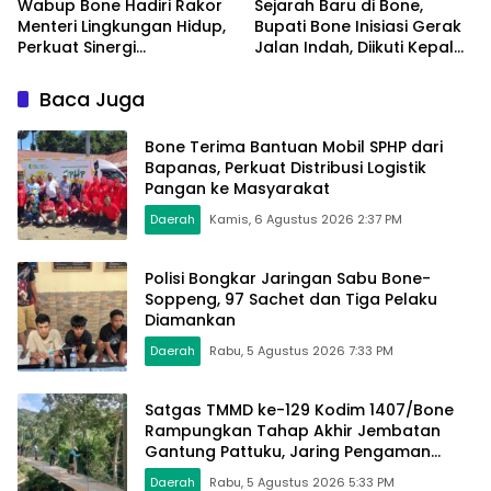
Wabup Bone Hadiri Rakor
Sejarah Baru di Bone,
Menteri Lingkungan Hidup,
Bupati Bone Inisiasi Gerak
Perkuat Sinergi
Jalan Indah, Diikuti Kepala
Pengelolaan Sampah
Dinas Hingga Camat se-
Modern
Kabupaten
Baca Juga
Bone Terima Bantuan Mobil SPHP dari
Bapanas, Perkuat Distribusi Logistik
Pangan ke Masyarakat
Daerah
Kamis, 6 Agustus 2026 2:37 PM
Polisi Bongkar Jaringan Sabu Bone-
Soppeng, 97 Sachet dan Tiga Pelaku
Diamankan
Daerah
Rabu, 5 Agustus 2026 7:33 PM
Satgas TMMD ke-129 Kodim 1407/Bone
Rampungkan Tahap Akhir Jembatan
Gantung Pattuku, Jaring Pengaman
Mulai Terpasang
Daerah
Rabu, 5 Agustus 2026 5:33 PM