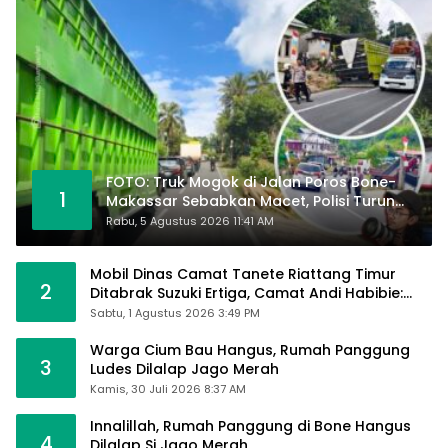
FOTO: Truk Mogok di Jalan Poros Bone-
1
Makassar Sebabkan Macet, Polisi Turun
Tangan
Rabu, 5 Agustus 2026 11:41 AM
Mobil Dinas Camat Tanete Riattang Timur
2
Ditabrak Suzuki Ertiga, Camat Andi Habibie:
Alhamdulillah Saya Baik-Baik Saja
Sabtu, 1 Agustus 2026 3:49 PM
Warga Cium Bau Hangus, Rumah Panggung
3
Ludes Dilalap Jago Merah
Kamis, 30 Juli 2026 8:37 AM
Innalillah, Rumah Panggung di Bone Hangus
4
Dilalap Si Jago Merah