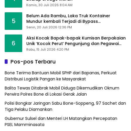
Kamis, 30 Juli 2026 8:04 AM
Belum Ada Rambu, Laka Truk Kontainer
5
Mundur kembali Terjadi di Bypass
Sumpallabbu
Senin, 20 Juli 2026 12:36 PM
Aksi Kocak Bapak-bapak Kumisan Berpakaian
6
Unik ‘Kocok Perut’ Pengunjung dan Pegawai
Alfamart, Ngaku Aktifkan Layar Sentuh Atm
Rabu, 15 Juli 2026 4:20 PM
Pos-pos Terbaru
Bone Terima Bantuan Mobil SPHP dari Bapanas, Perkuat
Distribusi Logistik Pangan ke Masyarakat
Balita Tewas Ditabrak Mobil Diduga Dikemudikan Oknum
Perwira Polres Bone di Lokasi Gerak Jalan
Polisi Bongkar Jaringan Sabu Bone-Soppeng, 97 Sachet dan
Tiga Pelaku Diamankan
Gubernur Sulsel dan Menteri LH Matangkan Percepatan
PSEL Mamminasata