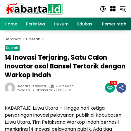
Langsung
ke
konten
Home
Peristiwa
Hukum
Edukasi
Pemerintaha
Beranda
Daerah
Daerah
14 Inovasi Terjaring, Satu Calon
Inovator asal Bansel Tertarik dengan
Warkop Indah
668
Redaksi Kabarta
2 Min Baca
Selasa, 12 Oktober 2021 10:55 PM
KABARTA.ID Luwu Utara – Hingga hari ketiga
penjaringan inovasi pelayanan publik di Kabupaten
Luwu Utara, Tim Pelaksana Warkop Indah berhasil
menjaring 14 inovasi pelayanan publik. Ada tiga