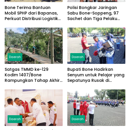
Bone Terima Bantuan
Polisi Bongkar Jaringan
Mobil SPHP dari Bapanas,
Sabu Bone-Soppeng, 97
Perkuat Distribusi Logistik
Sachet dan Tiga Pelaku
Pangan ke Masyarakat
Diamankan
Daerah
Daerah
Satgas TMMD ke-129
Bupati Bone Hadirkan
Kodim 1407/Bone
Senyum untuk Pelajar yang
Rampungkan Tahap Akhir
Sepatunya Rusak di
Jembatan Gantung
Tengah Gerak Jalan
Pattuku, Jaring Pengaman
Kemerdekaan
Mulai Terpasang
Daerah
Daerah