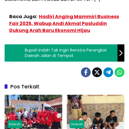
Baca Juga:
Hadiri Anging Mammiri Business
Fair 2025, Wabup Andi Akmal Pasluddin
Dukung Arah Baru Ekonomi Hijau
Bupati Indah Tak Ingin Renstra Perangkat
Daerah Jalan di Tempat
Pos Terkait
Daerah
Daerah