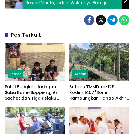
Resmi Dilantik, Indah: Waktunya Bekerja
Pos Terkait
Daerah
Daerah
Polisi Bongkar Jaringan
Satgas TMMD ke-129
Sabu Bone-Soppeng, 97
Kodim 1407/Bone
Sachet dan Tiga Pelaku
Rampungkan Tahap Akhir
Diamankan
Jembatan Gantung
Pattuku, Jaring Pengaman
Mulai Terpasang