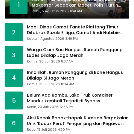
1
Makassar Sebabkan Macet, Polisi Turun
Tangan
Rabu, 5 Agustus 2026 11:41 AM
Mobil Dinas Camat Tanete Riattang Timur
2
Ditabrak Suzuki Ertiga, Camat Andi Habibie:
Alhamdulillah Saya Baik-Baik Saja
Sabtu, 1 Agustus 2026 3:49 PM
Warga Cium Bau Hangus, Rumah Panggung
3
Ludes Dilalap Jago Merah
Kamis, 30 Juli 2026 8:37 AM
Innalillah, Rumah Panggung di Bone Hangus
4
Dilalap Si Jago Merah
Kamis, 30 Juli 2026 8:04 AM
Belum Ada Rambu, Laka Truk Kontainer
5
Mundur kembali Terjadi di Bypass
Sumpallabbu
Senin, 20 Juli 2026 12:36 PM
Aksi Kocak Bapak-bapak Kumisan Berpakaian
6
Unik ‘Kocok Perut’ Pengunjung dan Pegawai
Alfamart, Ngaku Aktifkan Layar Sentuh Atm
Rabu, 15 Juli 2026 4:20 PM