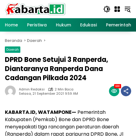
Langsung
ke
konten
Home
Peristiwa
Hukum
Edukasi
Pemerintaha
Beranda
Daerah
Daerah
DPRD Bone Setujui 3 Ranperda,
Diantaranya Ranperda Dana
Cadangan Pilkada 2024
680
Admin Redaksi
2 Min Baca
Selasa, 21 September 2021 9:59 AM
KABARTA.ID, WATAMPONE—
Pemerintah
Kabupaten (Pemkab) Bone dan DPRD Bone
menyepakati tiga rancangan peraturan daerah
(Ranperda) dalam rapat paripurna DPRD Bone, Jl