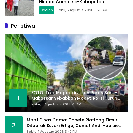
Hingga Camat se-Kabupaten
Daerah
Rabu, 5 Agustus 2026 11:28 AM
Peristiwa
FOTO: Truk Mogok di Jalan Poros Bone-
1
Makassar Sebabkan Macet, Polisi Turun
Tangan
Rabu, 5 Agustus 2026 11:41 AM
Mobil Dinas Camat Tanete Riattang Timur
2
Ditabrak Suzuki Ertiga, Camat Andi Habibie:
Alhamdulillah Saya Baik-Baik Saja
Sabtu, 1 Agustus 2026 3:49 PM