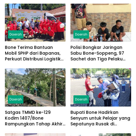
Daerah
Daerah
Bone Terima Bantuan
Polisi Bongkar Jaringan
Mobil SPHP dari Bapanas,
Sabu Bone-Soppeng, 97
Perkuat Distribusi Logistik
Sachet dan Tiga Pelaku
Pangan ke Masyarakat
Diamankan
Daerah
Daerah
Satgas TMMD ke-129
Bupati Bone Hadirkan
Kodim 1407/Bone
Senyum untuk Pelajar yang
Rampungkan Tahap Akhir
Sepatunya Rusak di
Jembatan Gantung
Tengah Gerak Jalan
Pattuku, Jaring Pengaman
Kemerdekaan