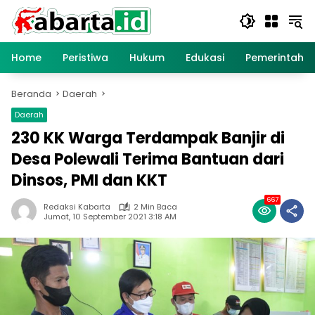
Langsung
ke
konten
Home
Peristiwa
Hukum
Edukasi
Pemerintaha
Beranda
Daerah
Daerah
230 KK Warga Terdampak Banjir di
Desa Polewali Terima Bantuan dari
Dinsos, PMI dan KKT
667
Redaksi Kabarta
2 Min Baca
Jumat, 10 September 2021 3:18 AM