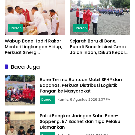
Mulai Terpasang
Daerah
Daerah
Wabup Bone Hadiri Rakor
Sejarah Baru di Bone,
Menteri Lingkungan Hidup,
Bupati Bone Inisiasi Gerak
Perkuat Sinergi
Jalan Indah, Diikuti Kepala
Pengelolaan Sampah
Dinas Hingga Camat se-
Modern
Kabupaten
Baca Juga
Bone Terima Bantuan Mobil SPHP dari
Bapanas, Perkuat Distribusi Logistik
Pangan ke Masyarakat
Daerah
Kamis, 6 Agustus 2026 2:37 PM
Polisi Bongkar Jaringan Sabu Bone-
Soppeng, 97 Sachet dan Tiga Pelaku
Diamankan