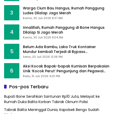
Warga Cium Bau Hangus, Rumah Panggung
3
Ludes Dilalap Jago Merah
Kamis, 30 Juli 2026 8:37 AM
Innalillah, Rumah Panggung di Bone Hangus
4
Dilalap Si Jago Merah
Kamis, 30 Juli 2026 8:04 AM
Belum Ada Rambu, Laka Truk Kontainer
5
Mundur kembali Terjadi di Bypass
Sumpallabbu
Senin, 20 Juli 2026 12:36 PM
Aksi Kocak Bapak-bapak Kumisan Berpakaian
6
Unik ‘Kocok Perut’ Pengunjung dan Pegawai
Alfamart, Ngaku Aktifkan Layar Sentuh Atm
Rabu, 15 Juli 2026 4:20 PM
Pos-pos Terbaru
Bupati Bone Serahkan Santunan Rp10 Juta, Melayat ke
Rumah Duka Balita Korban Tabrak Oknum Polisi
Tabrak Balita Meninggal Dunia, Kapolsek Bengo Sudah