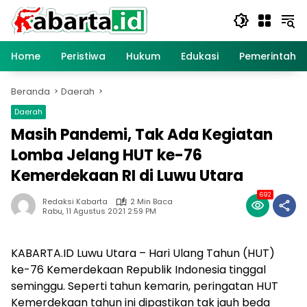
Langsung
ke
konten
Home
Peristiwa
Hukum
Edukasi
Pemerintaha
Beranda
Daerah
Daerah
Masih Pandemi, Tak Ada Kegiatan
Lomba Jelang HUT ke-76
Kemerdekaan RI di Luwu Utara
692
Redaksi Kabarta
2 Min Baca
Rabu, 11 Agustus 2021 2:59 PM
KABARTA.ID Luwu Utara – Hari Ulang Tahun (HUT)
ke-76 Kemerdekaan Republik Indonesia tinggal
seminggu. Seperti tahun kemarin, peringatan HUT
Kemerdekaan tahun ini dipastikan tak jauh beda