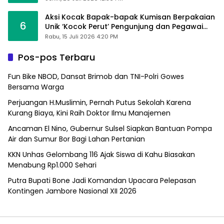
Aksi Kocak Bapak-bapak Kumisan Berpakaian
6
Unik ‘Kocok Perut’ Pengunjung dan Pegawai
Alfamart, Ngaku Aktifkan Layar Sentuh Atm
Rabu, 15 Juli 2026 4:20 PM
Pos-pos Terbaru
Fun Bike NBOD, Dansat Brimob dan TNI-Polri Gowes
Bersama Warga
Perjuangan H.Muslimin, Pernah Putus Sekolah Karena
Kurang Biaya, Kini Raih Doktor Ilmu Manajemen
Ancaman El Nino, Gubernur Sulsel Siapkan Bantuan Pompa
Air dan Sumur Bor Bagi Lahan Pertanian
KKN Unhas Gelombang 116 Ajak Siswa di Kahu Biasakan
Menabung Rp1.000 Sehari
Putra Bupati Bone Jadi Komandan Upacara Pelepasan
Kontingen Jambore Nasional XII 2026