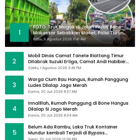
FOTO: Truk Mogok di Jalan Poros Bone-
1
Makassar Sebabkan Macet, Polisi Turun
Tangan
Rabu, 5 Agustus 2026 11:41 AM
Mobil Dinas Camat Tanete Riattang Timur
2
Ditabrak Suzuki Ertiga, Camat Andi Habibie:
Alhamdulillah Saya Baik-Baik Saja
Sabtu, 1 Agustus 2026 3:49 PM
Warga Cium Bau Hangus, Rumah Panggung
3
Ludes Dilalap Jago Merah
Kamis, 30 Juli 2026 8:37 AM
Innalillah, Rumah Panggung di Bone Hangus
4
Dilalap Si Jago Merah
Kamis, 30 Juli 2026 8:04 AM
Belum Ada Rambu, Laka Truk Kontainer
5
Mundur kembali Terjadi di Bypass
Sumpallabbu
Senin, 20 Juli 2026 12:36 PM