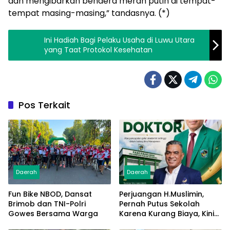
dan mengibarkan bendera merah putih di tempat-
tempat masing-masing,” tandasnya. (*)
Ini Hadiah Bagi Pelaku Usaha di Luwu Utara
yang Taat Protokol Kesehatan
Pos Terkait
Daerah
Daerah
Fun Bike NBOD, Dansat
Perjuangan H.Muslimin,
Brimob dan TNI-Polri
Pernah Putus Sekolah
Gowes Bersama Warga
Karena Kurang Biaya, Kini
Raih Doktor Ilmu