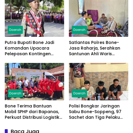
Manajemen
Daerah
Daerah
Putra Bupati Bone Jadi
Satlantas Polres Bone-
Komandan Upacara
Jasa Raharja, Serahkan
Pelepasan Kontingen
Santunan Ahli Waris
Jambore Nasional XII 2026
Korban Lakalantas Terima
Rp50 Juta
Daerah
Daerah
Bone Terima Bantuan
Polisi Bongkar Jaringan
Mobil SPHP dari Bapanas,
Sabu Bone-Soppeng, 97
Perkuat Distribusi Logistik
Sachet dan Tiga Pelaku
Pangan ke Masyarakat
Diamankan
Baca Juga