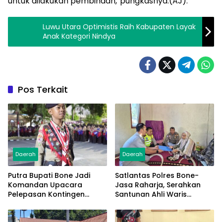
untuk dilakukan pembinaan,”pungkasnya.(AJ).
Luwu Utara Optimistis Raih Kabupaten Layak
Anak Kategori Nindya
Pos Terkait
Daerah
Daerah
Putra Bupati Bone Jadi
Satlantas Polres Bone-
Komandan Upacara
Jasa Raharja, Serahkan
Pelepasan Kontingen
Santunan Ahli Waris
Jambore Nasional XII 2026
Korban Lakalantas Terima
Rp50 Juta