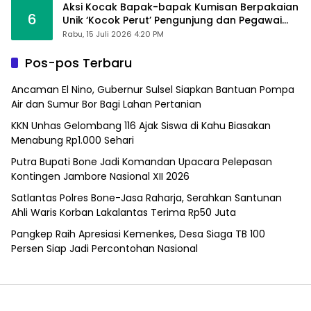
Aksi Kocak Bapak-bapak Kumisan Berpakaian
6
Unik ‘Kocok Perut’ Pengunjung dan Pegawai
Alfamart, Ngaku Aktifkan Layar Sentuh Atm
Rabu, 15 Juli 2026 4:20 PM
Pos-pos Terbaru
Ancaman El Nino, Gubernur Sulsel Siapkan Bantuan Pompa
Air dan Sumur Bor Bagi Lahan Pertanian
KKN Unhas Gelombang 116 Ajak Siswa di Kahu Biasakan
Menabung Rp1.000 Sehari
Putra Bupati Bone Jadi Komandan Upacara Pelepasan
Kontingen Jambore Nasional XII 2026
Satlantas Polres Bone-Jasa Raharja, Serahkan Santunan
Ahli Waris Korban Lakalantas Terima Rp50 Juta
Pangkep Raih Apresiasi Kemenkes, Desa Siaga TB 100
Persen Siap Jadi Percontohan Nasional