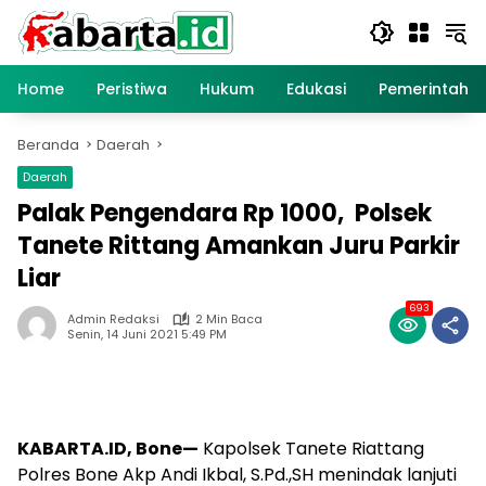
Langsung
ke
konten
Home
Peristiwa
Hukum
Edukasi
Pemerintaha
Beranda
Daerah
Daerah
Palak Pengendara Rp 1000, Polsek
Tanete Rittang Amankan Juru Parkir
Liar
693
Admin Redaksi
2 Min Baca
Senin, 14 Juni 2021 5:49 PM
KABARTA.ID, Bone—
Kapolsek Tanete Riattang
Polres Bone Akp Andi Ikbal, S.Pd.,SH menindak lanjuti