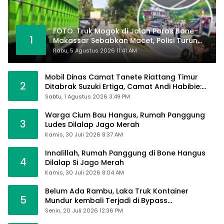
FOTO: Truk Mogok di Jalan Poros Bone-
1
Makassar Sebabkan Macet, Polisi Turun
Tangan
Rabu, 5 Agustus 2026 11:41 AM
Mobil Dinas Camat Tanete Riattang Timur
2
Ditabrak Suzuki Ertiga, Camat Andi Habibie:
Alhamdulillah Saya Baik-Baik Saja
Sabtu, 1 Agustus 2026 3:49 PM
Warga Cium Bau Hangus, Rumah Panggung
3
Ludes Dilalap Jago Merah
Kamis, 30 Juli 2026 8:37 AM
Innalillah, Rumah Panggung di Bone Hangus
4
Dilalap Si Jago Merah
Kamis, 30 Juli 2026 8:04 AM
Belum Ada Rambu, Laka Truk Kontainer
5
Mundur kembali Terjadi di Bypass
Sumpallabbu
Senin, 20 Juli 2026 12:36 PM