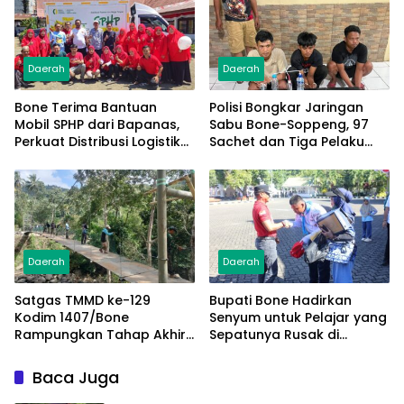
Daerah
Daerah
Bone Terima Bantuan
Polisi Bongkar Jaringan
Mobil SPHP dari Bapanas,
Sabu Bone-Soppeng, 97
Perkuat Distribusi Logistik
Sachet dan Tiga Pelaku
Pangan ke Masyarakat
Diamankan
Daerah
Daerah
Satgas TMMD ke-129
Bupati Bone Hadirkan
Kodim 1407/Bone
Senyum untuk Pelajar yang
Rampungkan Tahap Akhir
Sepatunya Rusak di
Jembatan Gantung
Tengah Gerak Jalan
Pattuku, Jaring Pengaman
Kemerdekaan
Baca Juga
Mulai Terpasang